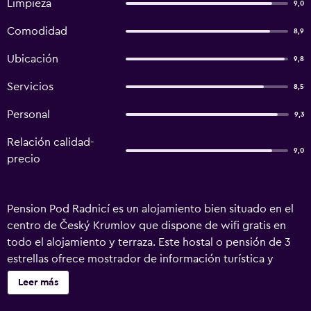
Limpieza
9,0
Comodidad
8,9
Ubicación
9,8
Servicios
8,5
Personal
9,3
Relación calidad-
9,0
precio
Pension Pod Radnicí es un alojamiento bien situado en el
centro de Český Krumlov que dispone de wifi gratis en
todo el alojamiento y terraza. Este hostal o pensión de 3
estrellas ofrece mostrador de información turística y
guardaequipaje. Este alojamiento hipoalergénico está a 3
Leer más
min a pie de Castillo de Cesky Krumlov. En el hostal o
pensión, las habitaciones están equipadas con escritorio,