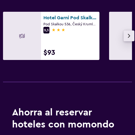
Hotel Garni Pod Skalkou
Pod Skalkou 536, Český Krumlov, Región de Bohemia Meridional
3 estrellas
9,3
$93
Ahorra al reservar
hoteles con momondo