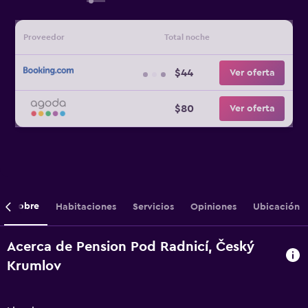
Proveedor
Total noche
$44
Ver oferta
$80
Ver oferta
Sobre
Habitaciones
Servicios
Opiniones
Ubicación
Acerca de Pension Pod Radnicí, Český
Krumlov