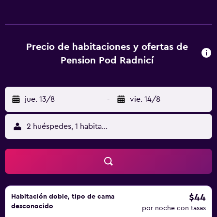
TV de pantalla plana, baño privado, ropa de cama y toallas.
Algunas de las habitaciones también ofrecen cocina con
microondas. Las unidades cuentan con nevera. El
desayuno ofrece opciones buffet, a la carta o
Precio de habitaciones y ofertas de
continentales. La clientela puede practicar actividades en
Pension Pod Radnicí
Český Krumlov y alrededores, como senderismo. Plaza de
Přemysl Otakar II está a 26 km del alojamiento, y Plaza
principal de Český Krumlov está a pocos pasos. El
jue. 13/8
-
vie. 14/8
aeropuerto (Aeropuerto de České Budějovice) está a 26
km.
2 huéspedes, 1 habitación
$44
Habitación doble, tipo de cama
desconocido
por noche con tasas