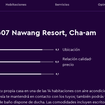
Habitaciones
Servicios
Opin
607 Nawang Resort, Cha-am
Ubicación
8,3
Relación calidad-
8,0
precio
8,1
u propia casa en una de las 14 habitaciones con aire acondicio
esía te mantendrá en contacto con los tuyos; también podrás v
o de baño dispone de ducha. Las comodidades incluyen escrito