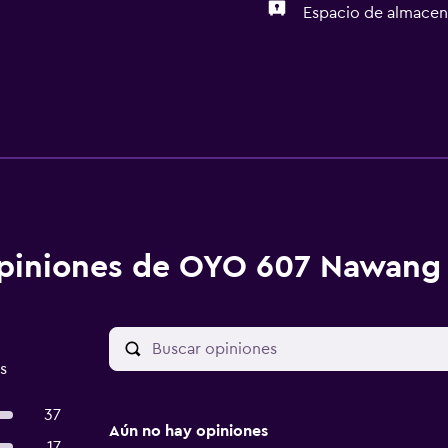
Espacio de almace
piniones de OYO 607 Nawang 
s
37
Aún no hay opiniones
17