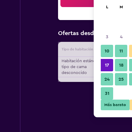
Bus
L
M
$21
Ofertas desde
/
Oferta más
3
4
Tipo de habitación
Proveedo
10
11
Habitación estándar,
17
18
tipo de cama
desconocido
24
25
31
Más barato