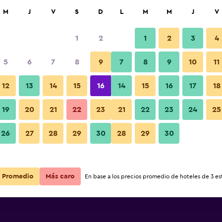
car
M
J
V
S
D
L
M
M
J
V
1
2
1
2
3
4
 barata de precio por noche
5
6
7
8
9
7
8
9
10
11
r
Total noche
12
13
14
15
16
14
15
16
17
18
19
20
21
22
23
21
22
23
24
25
$21
Ver oferta
26
27
28
29
30
28
29
30
Promedio
Más caro
En base a los precios promedio de hoteles de 3 est