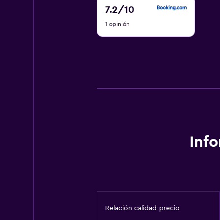
7.2
7.2
/10
de
1 opinión
10
Inf
Relación calidad-precio