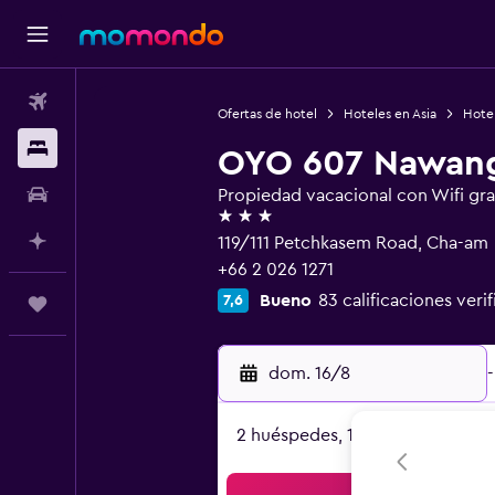
Vuelos
Ofertas de hotel
Hoteles en Asia
Hotel
Alojamientos
OYO 607 Nawang
Autos
Propiedad vacacional con Wifi gra
3 estrellas
Planifica con IA
119/111 Petchkasem Road, Cha-am
+66 2 026 1271
Bueno
83 calificaciones veri
7,6
Trips
dom. 16/8
-
2 huéspedes, 1 habitación