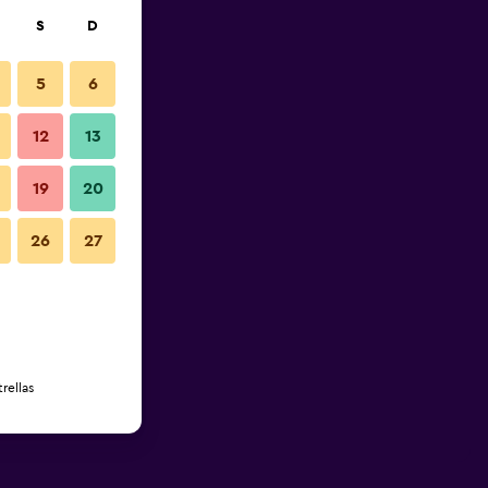
S
D
5
6
12
13
19
20
26
27
rellas