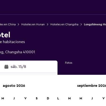
les en China
Hoteles en Hunan
Hoteles en Changsha
Longzhimeng Ho
tel
de habitaciones
ng, Changsha 410001
Fotos
sáb. 15/8
agosto 2026
septiembre 202
car
M
J
V
S
D
L
M
M
J
V