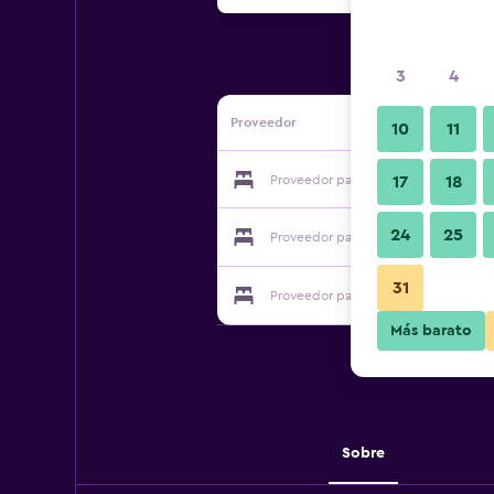
3
4
Proveedor
10
11
Proveedor para Longzhimeng Hotel
17
18
24
25
Proveedor para Longzhimeng Hotel
31
Proveedor para Longzhimeng Hotel
Más barato
Sobre