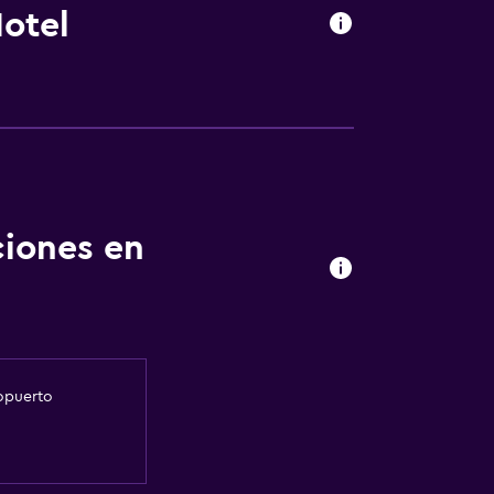
otel
ciones en
ropuerto