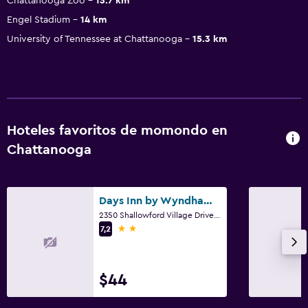
Chattanooga Zoo
13.7 km
Engel Stadium
14 km
University of Tennessee at Chattanooga
15.3 km
Hoteles favoritos de momondo en
Chattanooga
Days Inn by Wyndham Chattanooga/Hamilton Place
2350 Shallowford Village Drive, Chattanooga, TN
2 estrellas
7,2
$44