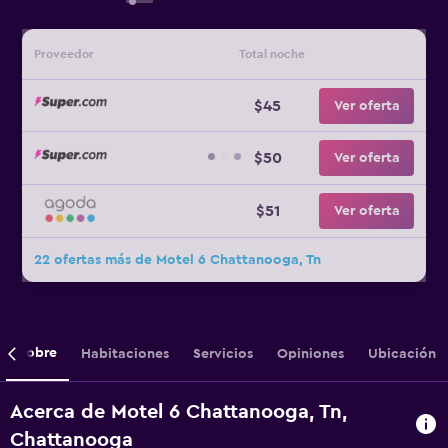
Proveedor
Total noche
$45
Ver oferta
$50
Ver oferta
$51
Ver oferta
22 ofertas más de Motel 6 Chattanooga, Tn
Sobre
Habitaciones
Servicios
Opiniones
Ubicación
Acerca de Motel 6 Chattanooga, Tn,
Chattanooga