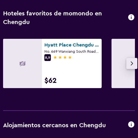
Hoteles favoritos de momondo en
Chengdu
Hyatt Place Chengdu Pebble Walk
No. 669 Wanxiang South Road, Chengdu
4 estrellas
8,9
$62
Alojamientos cercanos en Chengdu