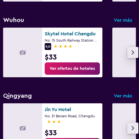
Wuhou
Ver más
Skytel Hotel Chengdu
No. 15 South Railway Station West Road, Chengdu
4 estrellas
9,0
$33
Ver ofertas de hoteles
Qingyang
Ver más
Jin Yu Hotel
No. 31 Beisen Road, Chengdu
3 estrellas
$33