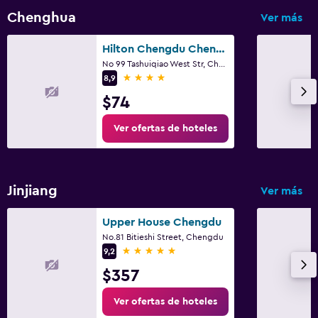
Chenghua
Ver más
Hilton Chengdu Chenghua
No 99 Tashuiqiao West Str, Chenghua, Chengdu
4 estrellas
8,9
$74
Ver ofertas de hoteles
Jinjiang
Ver más
Upper House Chengdu
No.81 Bitieshi Street, Chengdu
5 estrellas
9,2
$357
Ver ofertas de hoteles