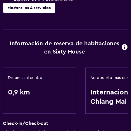
Mostrar los 4 servicios
Lavandería
Lavandería
Servicios de lavandería/tintorería
Información de reserva de habitaciones
en Sixty House
General
Espacio de almacenamiento
Distancia al centro
Aeropuerto más cer
Servicios básicos
0,9 km
Internaciona
Wifi gratis
Chiang Mai
Check-in/Check-out