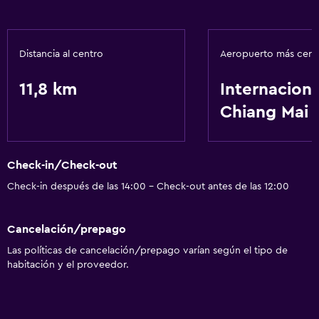
Comedor
Minibar
Nevera
Distancia al centro
Aeropuerto más cer
11,8 km
Internaciona
Servicios básicos
Chiang Mai
Wifi gratis
Aire acondicionado
Check-in/Check-out
Estacionamiento y transporte
Check-in después de las 14:00 - Check-out antes de las 12:00
Traslado aeropuerto
Cancelación/prepago
Sistema de entretenimiento
Las políticas de cancelación/prepago varían según el tipo de
TV por cable o vía satélite
habitación y el proveedor.
Actividades