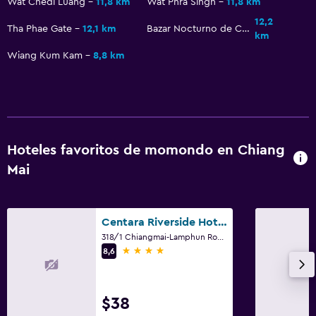
Wat Chedi Luang
11,8 km
Wat Phra Singh
11,8 km
12,2
Tha Phae Gate
12,1 km
Bazar Nocturno de Chiang Mai
km
Wiang Kum Kam
8,8 km
Hoteles favoritos de momondo en Chiang
Mai
Centara Riverside Hotel Chiang Mai
318/1 Chiangmai-Lamphun Road,T.Watekate, A.Muang, Chiang Mai
4 estrellas
8,6
$38