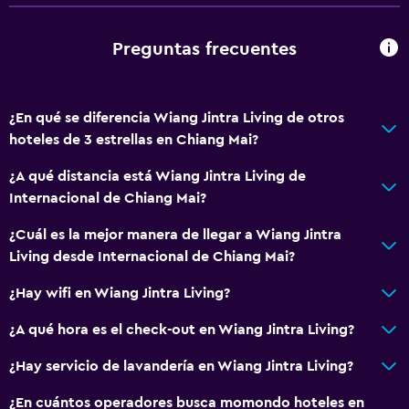
Bicicletas
Preguntas frecuentes
General
Espacio de almacenamiento
¿En qué se diferencia Wiang Jintra Living de otros
Salud y seguridad
hoteles de 3 estrellas en Chiang Mai?
Caja fuerte
¿A qué distancia está Wiang Jintra Living de
Internacional de Chiang Mai?
Servicios y facilidades
¿Cuál es la mejor manera de llegar a Wiang Jintra
Check-out exprés
Living desde Internacional de Chiang Mai?
¿Hay wifi en Wiang Jintra Living?
¿A qué hora es el check-out en Wiang Jintra Living?
¿Hay servicio de lavandería en Wiang Jintra Living?
¿En cuántos operadores busca momondo hoteles en