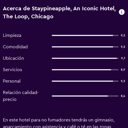
Acerca de Staypineapple, An Iconic Hotel,
The Loop, Chicago
Limpieza
9,2
Comodidad
9,2
Ubicación
9,7
Servicios
8,9
Personal
9,2
Relación calidad-
8,4
precio
En este hotel para no fumadores tendrás un gimnasio,
aparcamiento con asistencia y café o té en las zonas