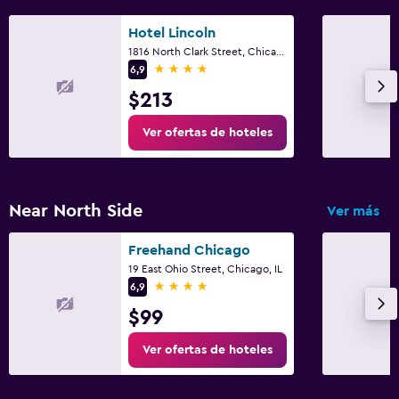
Hotel Lincoln
1816 North Clark Street, Chicago, IL
4 estrellas
6,9
$213
Ver ofertas de hoteles
Near North Side
Ver más
Freehand Chicago
19 East Ohio Street, Chicago, IL
4 estrellas
6,9
$99
Ver ofertas de hoteles