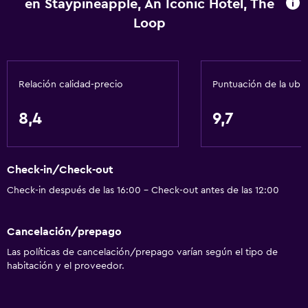
en Staypineapple, An Iconic Hotel, The
Caja fuerte
Loop
Instalaciones para reuniones
Servicio de habitaciones
Relación calidad-precio
Puntuación de la ubi
Recepción 24 horas
8,4
9,7
Servicios básicos
Wifi gratis
Extinguidor
Check-in/Check-out
Check-in después de las 16:00 - Check-out antes de las 12:00
Aire acondicionado
Alarma de humo
Cancelación/prepago
Calefacción
Las políticas de cancelación/prepago varían según el tipo de
Internet gratuito
habitación y el proveedor.
Comedor