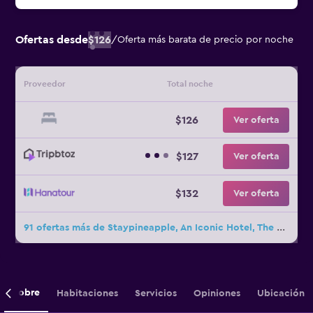
Ofertas desde
$126
/
Oferta más barata de precio por noche
Proveedor
Total noche
$126
Ver oferta
$127
Ver oferta
$132
Ver oferta
91 ofertas más de Staypineapple, An Iconic Hotel, The Loop
Sobre
Habitaciones
Servicios
Opiniones
Ubicación