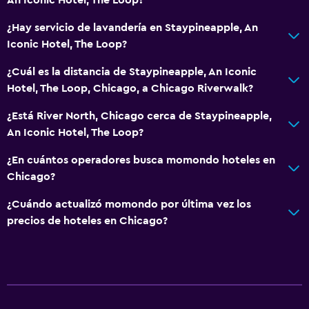
Servicios de lavandería/tintorería
¿Hay servicio de lavandería en Staypineapple, An
Plancha y tabla de planchar
Iconic Hotel, The Loop?
¿Cuál es la distancia de Staypineapple, An Iconic
Actividades
Hotel, The Loop, Chicago, a Chicago Riverwalk?
Acceso a la playa
¿Está River North, Chicago cerca de Staypineapple,
Bicicletas
An Iconic Hotel, The Loop?
¿En cuántos operadores busca momondo hoteles en
Zona de trabajo
Chicago?
Escritorio
¿Cuándo actualizó momondo por última vez los
precios de hoteles en Chicago?
Gimnasio
Gimnasio
Spa
Spa