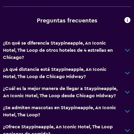
Restaurante
Bar/lounge
Preguntas frecuentes
Tetera/cafetera
Nevera
¿En qué se diferencia Staypineapple, An Iconic
Estacionamiento y transporte
Hotel, The Loop de otros hoteles de 4 estrellas en
Chicago?
Estacionamiento
Valet parking
¿A qué distancia está Staypineapple, An Iconic
Hotel, The Loop de Chicago Midway?
Estacionamiento privado
¿Cuál es la mejor manera de llegar a Staypineapple,
Baño
An Iconic Hotel, The Loop desde Chicago Midway?
Ducha
¿Se admiten mascotas en Staypineapple, An Iconic
Inodoro con cisterna alta
Hotel, The Loop?
Albornoz
¿Ofrece Staypineapple, An Iconic Hotel, The Loop
opciones de comida?