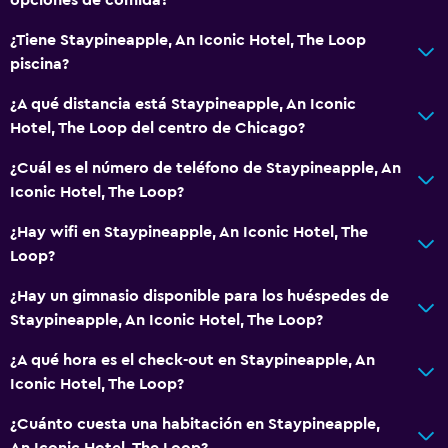
General
¿Tiene Staypineapple, An Iconic Hotel, The Loop
Zona de estar
piscina?
Posibilidad de habitaciones conectadas
¿A qué distancia está Staypineapple, An Iconic
Espacio de almacenamiento
Hotel, The Loop del centro de Chicago?
¿Cuál es el número de teléfono de Staypineapple, An
Salud y seguridad
Iconic Hotel, The Loop?
Limpieza diaria
¿Hay wifi en Staypineapple, An Iconic Hotel, The
Caja fuerte
Loop?
Botiquín de primeros auxilios
¿Hay un gimnasio disponible para los huéspedes de
Staypineapple, An Iconic Hotel, The Loop?
Sistema de entretenimiento
TV de pantalla plana
¿A qué hora es el check-out en Staypineapple, An
Iconic Hotel, The Loop?
Servicio de streaming
¿Cuánto cuesta una habitación en Staypineapple,
Lavandería
An Iconic Hotel, The Loop?