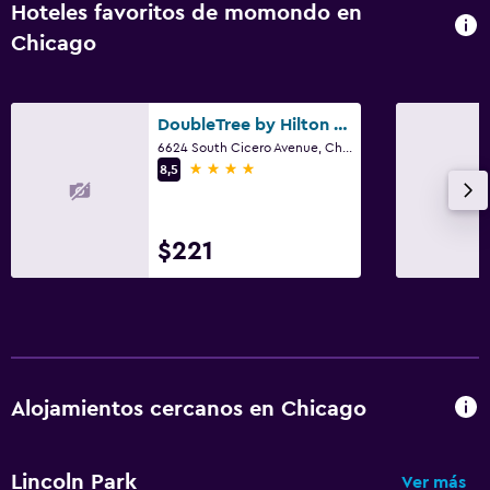
Hoteles favoritos de momondo en
Chicago
DoubleTree by Hilton Chicago Midway Airport
6624 South Cicero Avenue, Chicago, IL
4 estrellas
8,5
$221
Alojamientos cercanos en Chicago
Lincoln Park
Ver más