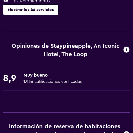
Estacionamiento
Mostrar los 44 servicios
Accesibilidad y adecuación
Habitación hipoalergénica
Para no fumadores
Opiniones de Staypineapple, An Iconic
Mascotas permitidas bajo consulta (pueden aplicar cargos
Hotel, The Loop
extra)
Accesibilidad
Muy bueno
8,9
Lavabo bajo
1.936 calificaciones verificadas
Inodoro con barras de apoyo
Hipoalergénico
Servicios y facilidades
Check-out exprés
Información de reserva de habitaciones
Botella de agua