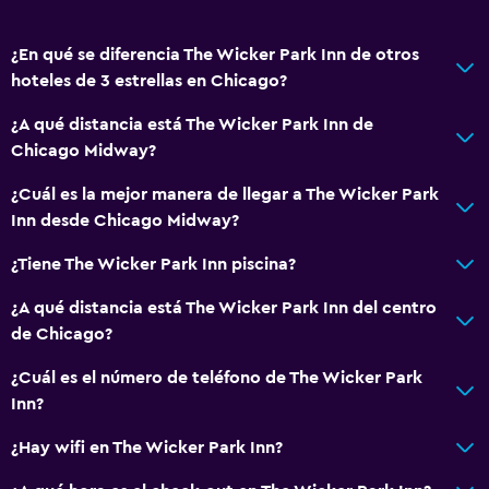
Espacio de almacenamiento
¿En qué se diferencia The Wicker Park Inn de otros
hoteles de 3 estrellas en Chicago?
Cocina
¿A qué distancia está The Wicker Park Inn de
Copas
Chicago Midway?
Cocina compartida
¿Cuál es la mejor manera de llegar a The Wicker Park
Microondas
Inn desde Chicago Midway?
Tetera/cafetera
¿Tiene The Wicker Park Inn piscina?
Nevera
Comedor
¿A qué distancia está The Wicker Park Inn del centro
de Chicago?
Cocineta
¿Cuál es el número de teléfono de The Wicker Park
Accesibilidad y adecuación
Inn?
Unidad ubicada en la planta baja
¿Hay wifi en The Wicker Park Inn?
Hipoalergénico