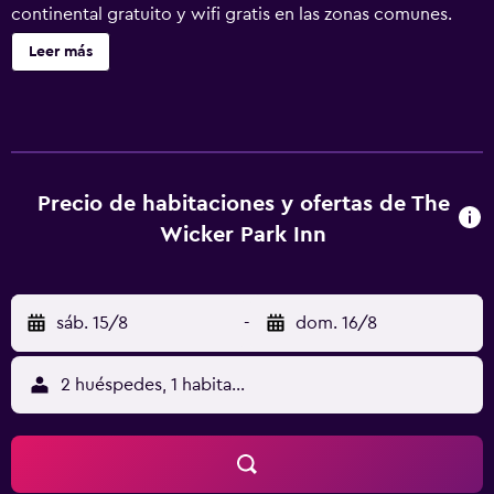
continental gratuito y wifi gratis en las zonas comunes.
También encontrarás check-out exprés y un jardín. Wicker
Leer más
Park Inn ofrece 11 alojamientos con tabla de planchar con
plancha y artículos de higiene personal gratuitos. Las
camas están vestidas con ropa de cama de alta calidad. Se
ofrece una televisión de pantalla plana con canales por
satélite. Los baños están equipados con ducha. Los
huéspedes pueden navegar por la web gracias a nuestro
Precio de habitaciones y ofertas de The
acceso a Internet wifi gratis. Se ofrece servicio de
Wicker Park Inn
limpieza todos los días.
sáb. 15/8
-
dom. 16/8
2 huéspedes, 1 habitación