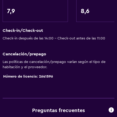
Toallas/ropa de cama (cargo adicional)
Papeleras
7,9
8,6
Acondicionador
Check-in/Check-out
General
Check-in después de las 14:00 - Check-out antes de las 11:00
Vista a una calle tranquila
Chimenea
Cancelación/prepago
Zona de estar
Las políticas de cancelación/prepago varían según el tipo de
Vista al jardín
habitación y el proveedor.
Piso de parquet o madera noble
Número de licencia: 2641596
Habitaciones insonorizadas
Insonorización
Vista a punto de interés
Piso de mosaico/mármol
Preguntas frecuentes
Vista a la ciudad