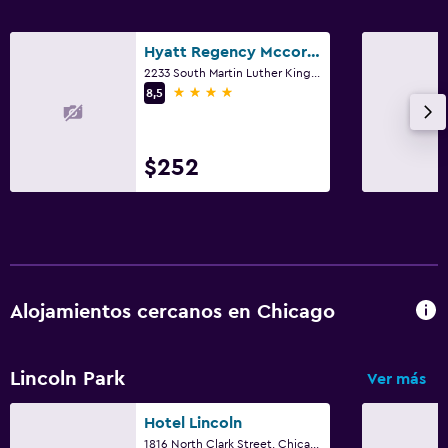
Check-in/check-out privado
Hyatt Regency Mccormick Place
2233 South Martin Luther King Drive, Chicago, IL
Sistema de entretenimiento
4 estrellas
8,5
TV de pantalla plana
TV por cable o vía satélite
$252
Servicio de streaming
TV
Comedor
Menús para dietas especiales (bajo petición)
Alojamientos cercanos en Chicago
Desayuno en la habitación
La comida se puede entregar en el alojamiento
Lincoln Park
Ver más
Mesa de comedor
Hotel Lincoln
Aire libre
1816 North Clark Street, Chicago, IL