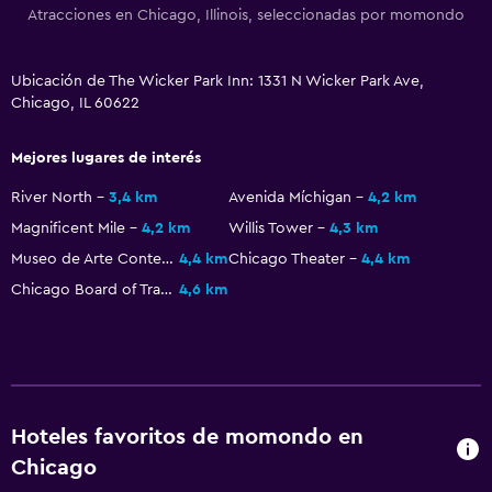
Atracciones en Chicago, Illinois, seleccionadas por momondo
Habitación
Cama plegable
Ubicación de The Wicker Park Inn: 1331 N Wicker Park Ave,
Enchufe cerca de la cama
Chicago, IL 60622
Despertador
Mejores lugares de interés
Sofá cama
River North
3,4 km
Avenida Míchigan
4,2 km
Perchero
Magnificent Mile
4,2 km
Willis Tower
4,3 km
Armario o clóset
Museo de Arte Contemporáneo
4,4 km
Chicago Theater
4,4 km
Chicago Board of Trade Building
4,6 km
Servicios y facilidades
Servicio de despertador
Instalaciones para reuniones
Acceso con llave
Hoteles favoritos de momondo en
Check-out exprés
Chicago
Botella de agua