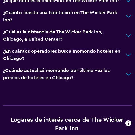
¿A qué hora es el check-out en The Wicker Park Inn?
Almohada hipoalergénica
¿Cuánto cuesta una habitación en The Wicker Park
Habitación hipoalergénica
Inn?
Para no fumadores
¿Cuál es la distancia de The Wicker Park Inn,
Almohada sin plumas
Chicago, a United Center?
Plantas superiores accesibles por escaleras
¿En cuántos operadores busca momondo hoteles en
Chicago?
Baño
Ducha
¿Cuándo actualizó momondo por última vez los
precios de hoteles en Chicago?
Tina de baño
Secador de pelo
Aseo
Papel higiénico
Baño privado
Lugares de interés cerca de The Wicker
Ducha italiana
Park Inn