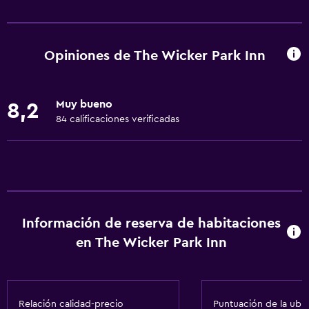
Servicios básicos
Wifi gratis
Wifi disponible en todas las instalaciones
Opiniones de The Wicker Park Inn
Internet
Ropa de cama
Muy bueno
8,2
Toallas
84 calificaciones verificadas
Ventilador
Extinguidor
Artículos de aseo gratis
Champú
Información de reserva de habitaciones
Alarma de humo
en The Wicker Park Inn
Calefacción
Gel de ducha
Aire acondicionado
Relación calidad-precio
Puntuación de la ubi