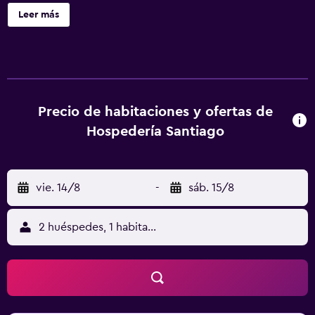
alojamientos con aire acondicionado, artículos de higiene
Leer más
personal gratuitos y cortinas opacas. Se ofrece una
televisión de pantalla plana en todas las habitaciones. Los
baños están equipados con bañera o ducha y bidé. Se
ofrece servicio de limpieza todos los días. Se pueden
practicar las actividades de ocio y esparcimiento que se
indican más abajo en las instalaciones o cerca del
Precio de habitaciones y ofertas de
alojamiento (es posible que se aplique un recargo).
Hospedería Santiago
vie. 14/8
-
sáb. 15/8
2 huéspedes, 1 habitación