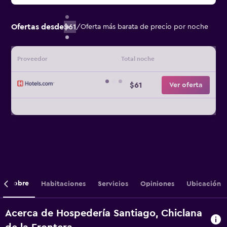
Ofertas desde
$61
/
Oferta más barata de precio por noche
Proveedor
Total noche
$61
Ver oferta
Sobre
Habitaciones
Servicios
Opiniones
Ubicación
Acerca de Hospedería Santiago, Chiclana