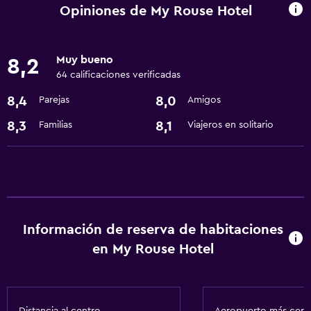
Instalaciones para reuniones
Opiniones de My Rouse Hotel
Recepción 24 horas
Muy bueno
8,2
Lavandería
64 calificaciones verificadas
Lavandería
8,4
8,0
Parejas
Amigos
Servicios de lavandería/tintorería
8,3
8,1
Familias
Viajeros en solitario
Servicios básicos
Wifi gratis
Aire acondicionado
Información de reserva de habitaciones
Estacionamiento y transporte
en My Rouse Hotel
Traslado aeropuerto
Sistema de entretenimiento