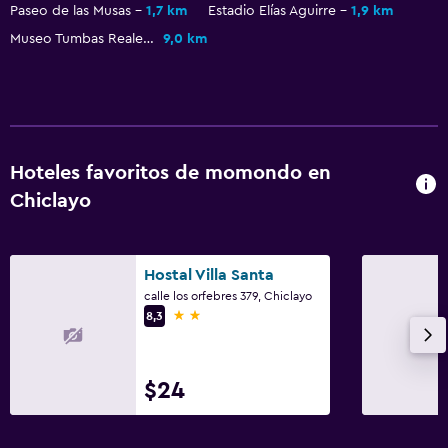
Paseo de las Musas
1,7 km
Estadio Elías Aguirre
1,9 km
Museo Tumbas Reales del Senor de Sipan
9,0 km
Hoteles favoritos de momondo en
Chiclayo
Hostal Villa Santa
calle los orfebres 379, Chiclayo
2 estrellas
8,3
$24