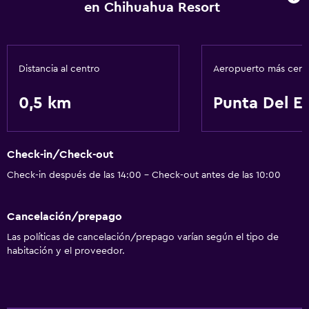
en Chihuahua Resort
Lavandería
Lavandería
Servicios de lavandería/tintorería
Distancia al centro
Aeropuerto más cer
0,5 km
Punta Del E
Actividades
Tienda de regalos
Salón de belleza
Check-in/Check-out
Check-in después de las 14:00 - Check-out antes de las 10:00
Servicios y facilidades
Check-out exprés
Cancelación/prepago
Recepción 24 horas
Las políticas de cancelación/prepago varían según el tipo de
habitación y el proveedor.
Aire libre
Playa privada