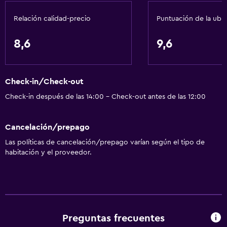
Aire acondicionado
Relación calidad-precio
Puntuación de la ubi
Papeleras
8,6
9,6
Servicios y facilidades
Cajero automático/banco
Check-in/Check-out
Renta de autos
Check-in después de las 14:00 - Check-out antes de las 12:00
Servicio de despertador
Caja fuerte
Cancelación/prepago
Instalaciones para reuniones
Las políticas de cancelación/prepago varían según el tipo de
Servicio de habitaciones
habitación y el proveedor.
Mostrador de información turística
Acceso con tarjeta
Check-out exprés
Check-in/check-out privado
Preguntas frecuentes