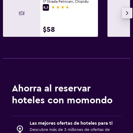
17 Strada Petricani, Chişinău
4 estrellas
Sistema de entretenimiento
8,3
Radio
TV de pantalla plana
$58
TV por cable o vía satélite
TV
Base dock para smartphone
Habitación
Camas extralargas (+2 m)
Ahorra al reservar
Enchufe cerca de la cama
hoteles con momondo
Despertador
Perchero
Armario o clóset
Las mejores ofertas de hoteles para ti
Descubre más de 3 millones de ofertas de