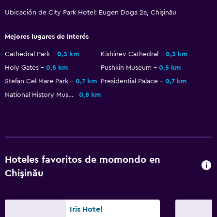
Bidé
Ubicación de City Park Hotel: Eugen Doga 2a, Chişinău
Secador de pelo
Aseo
Mejores lugares de interés
Papel higiénico
Cathedral Park
0,3 km
Kishinev Cathedral
0,3 km
Albornoz
Holy Gates
0,5 km
Pushkin Museum
0,5 km
Baño privado
Stefan Cel Mare Park
0,7 km
Presidential Palace
0,7 km
National History Museum
0,8 km
Salud y seguridad
Limpieza diaria
Botiquín de primeros auxilios
Cámaras CCTV en zonas comunes
Hoteles favoritos de momondo en
Cámaras CCTV en el exterior
Chişinău
Seguridad las 24 horas
Caja fuerte
Iris Hotel