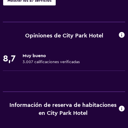
Mostrar los 87 servicios
Servicios básicos
Wifi gratis
Wifi disponible en todas las instalaciones
Opiniones de City Park Hotel
Internet
Ropa de cama
Muy bueno
8,7
Toallas
3.007 calificaciones verificadas
Extinguidor
Artículos de aseo gratis
Champú
Alarma de humo
Información de reserva de habitaciones
Calefacción
en City Park Hotel
Adaptador
Gel de ducha