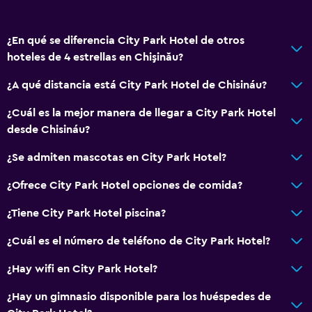
Recepción 24 horas
¿En qué se diferencia City Park Hotel de otros
Accesibilidad y adecuación
hoteles de 4 estrellas en Chişinău?
Mascotas permitidas bajo consulta (pueden aplicar cargos
extra)
¿A qué distancia está City Park Hotel de Chisináu?
Ascensor
¿Cuál es la mejor manera de llegar a City Park Hotel
Ascensor disponible
desde Chisináu?
Hipoalergénico
¿Se admiten mascotas en City Park Hotel?
Almohada hipoalergénica
¿Ofrece City Park Hotel opciones de comida?
Habitación hipoalergénica
¿Tiene City Park Hotel piscina?
Para no fumadores
Almohada sin plumas
¿Cuál es el número de teléfono de City Park Hotel?
Plantas superiores accesibles por ascensor
¿Hay wifi en City Park Hotel?
Áreas designadas para fumadores
¿Hay un gimnasio disponible para los huéspedes de