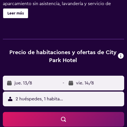
aparcamiento sin asistencia, lavandería y servicio de
recepción 24 horas. City Park Hotel ofrece 40
Leer más
alojamientos con minibar y caja fuerte. Todos los
alojamientos tienen mobiliario diferente. Las camas están
vestidas con ropa de cama de alta calidad. Se ofrece una
televisión de plasma con canales por cable. Los baños
están equipados con ducha, albornoces, zapatillas y
secador de pelo. Los huéspedes pueden navegar por la
Precio de habitaciones y ofertas de City
web gracias a nuestro acceso a Internet wifi gratis. Los
Park Hotel
servicios para las personas de negocios incluyen
escritorio y teléfono. Se ofrece servicio de limpieza todos
los días y es posible solicitar tabla de planchar con
jue. 13/8
-
vie. 14/8
plancha. Los servicios de ocio y esparcimiento en este
hotel incluyen gimnasio.
2 huéspedes, 1 habitación