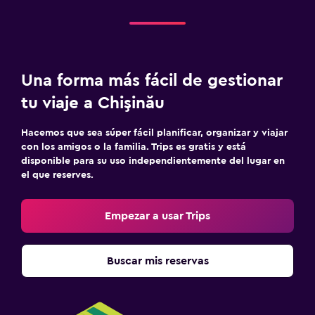
Servicio de planchado
Lavadora
Una forma más fácil de gestionar
Zona de trabajo
tu viaje a Chişinău
Fax/fotocopiadora
Escritorio
Hacemos que sea súper fácil planificar, organizar y viajar
con los amigos o la familia. Trips es gratis y está
disponible para su uso independientemente del lugar en
Actividades
el que reserves.
Senderismo
Entretenimiento nocturno
Empezar a usar Trips
Aire libre
Buscar mis reservas
Terraza/patio
Ideal para familias