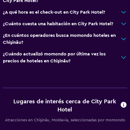
City Park Hotel?
General
¿A qué hora es el check-out en City Park Hotel?
Habitaciones familiares
Pantuflas
¿Cuánto cuesta una habitación en City Park Hotel?
Sofá
¿En cuántos operadores busca momondo hoteles en
Habitaciones insonorizadas
Chişinău?
Insonorización
¿Cuándo actualizó momondo por última vez los
Teléfono
precios de hoteles en Chişinău?
Alfombrado
Vista a la ciudad
Espacio de almacenamiento
Lugares de interés cerca de City Park
Baño
Hotel
Ducha
Atracciones en Chişinău, Moldavia, seleccionadas por momondo
Gorro de baño