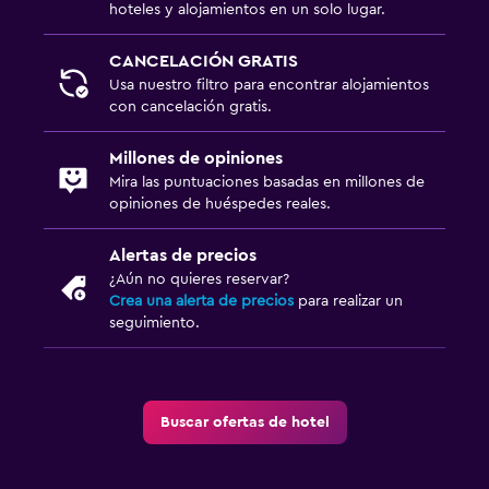
Comedor
hoteles y alojamientos en un solo lugar.
Copas
CANCELACIÓN GRATIS
Minibar
Usa nuestro filtro para encontrar alojamientos
con cancelación gratis.
Restaurante
Bar/lounge
Millones de opiniones
Mira las puntuaciones basadas en millones de
Mesa de comedor
opiniones de huéspedes reales.
Estacionamiento y transporte
Alertas de precios
Estacionamiento
¿Aún no quieres reservar?
Crea una alerta de precios
para realizar un
Traslado al aeropuerto (con cargos)
seguimiento.
Estacionamiento privado
Servicio de traslado (cargo adicional)
Buscar ofertas de hotel
Lavandería
Lavandería