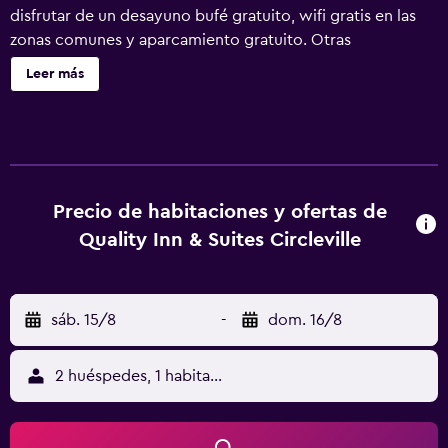
disfrutar de un desayuno bufé gratuito, wifi gratis en las
zonas comunes y aparcamiento gratuito. Otras
instalaciones incluyen una zona para conferencias, servicio
Leer más
de tintorería y lavandería. Quality Inn & Suites Circleville
ofrece 59 alojamientos con cafetera y tetera y periódicos
gratuitos entre semana. Se ofrece televisión por cable con
canales de suscripción. Los baños están equipados con
artículos de higiene personal gratuitos y secador de pelo.
Este hotel en Circleville ofrece acceso a Internet wifi
Precio de habitaciones y ofertas de
gratis. Las habitaciones también incluyen tabla de
Quality Inn & Suites Circleville
planchar con plancha y cortinas opacas. Es posible
solicitar microondas y frigorífico. Se ofrece servicio de
limpieza todos los días. Los servicios de ocio y
sáb. 15/8
-
dom. 16/8
esparcimiento en este hotel incluyen gimnasio abierto las
24 horas.
2 huéspedes, 1 habitación