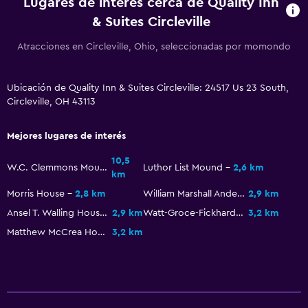
Lugares de interés cerca de Quality Inn
& Suites Circleville
General
Atracciones en Circleville, Ohio, seleccionadas por momondo
Zona de estar
Posibilidad de habitaciones conectadas
Ubicación de Quality Inn & Suites Circleville: 24517 Us 23 South,
Teléfono
Circleville, OH 43113
Estacionamiento y transporte
Mejores lugares de interés
Estacionamiento gratuito
10,5
W.C. Clemmons Mound
Luthor List Mound
2,6 km
km
Estacionamiento privado
Morris House
2,8 km
William Marshall Anderson House
2,9 km
Ansel T. Walling House
2,9 km
Watt-Groce-Fickhardt House
3,2 km
Habitación
Matthew McCrea House
3,2 km
Despertador
Armario o clóset
Zona de trabajo