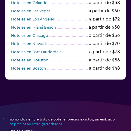
a partir de $38
Hoteles en Orlando
a partir de $60
Hoteles en Las Vegas
a partir de $72
Hoteles en Los Ángeles
a partir de $30
Hoteles en Miami Beach
a partir de $36
Hoteles en Chicago
a partir de $70
Hoteles en Newark
a partir de $78
Hoteles en Fort Lauderdale
a partir de $56
Hoteles en Houston
a partir de $48
Hoteles en Boston
a partir de $71
Hoteles en Tampa
momondo siempre trata de obtener precios exactos, sin embargo,
*
los precios no están garantizados
.
Esta es la razón: