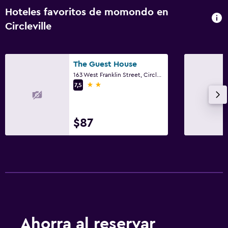
Fax/fotocopiadora
Hoteles favoritos de momondo en
Circleville
Fax
Actividades
The Guest House
Tienda de regalos
163 West Franklin Street, Circleville, OH
2 estrellas
7,5
Ideal para familias
Buffet infantil
$87
Gimnasio
Gimnasio
Ahorra al reservar