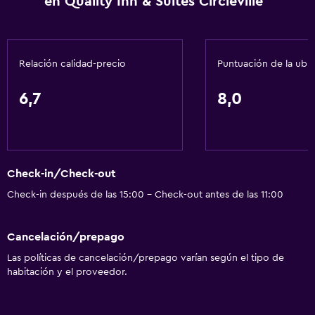
en Quality Inn & Suites Circleville
Extinguidor
Artículos de aseo gratis
Alarma de humo
Relación calidad-precio
Puntuación de la ubi
Calefacción
Aire acondicionado
6,7
8,0
Accesibilidad y adecuación
Accesibilidad
Check-in/Check-out
Ascensor
Check-in después de las 15:00 - Check-out antes de las 11:00
Estacionamiento accesible
Para no fumadores
Cancelación/prepago
Inodoro con barras de apoyo
Las políticas de cancelación/prepago varían según el tipo de
Áreas designadas para fumadores
habitación y el proveedor.
Servicios y facilidades