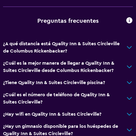
Salas de conferencia
Centro de negocios
Preguntas frecuentes
Instalaciones para reuniones
Check-in/check-out privado
¿A qué distancia está Quality Inn & Suites Circleville
Recepción 24 horas
de Columbus Rickenbacker?
Sistema de entretenimiento
¿Cuál es la mejor manera de llegar a Quality Inn &
Suites Circleville desde Columbus Rickenbacker?
Radio
Sala de estar/TV compartida
¿Tiene Quality Inn & Suites Circleville piscina?
TV por cable o vía satélite
¿Cuál es el número de teléfono de Quality Inn &
TV
Suites Circleville?
¿Hay wifi en Quality Inn & Suites Circleville?
Baño
¿Hay un gimnasio disponible para los huéspedes de
Ducha
Quality Inn & Suites Circleville?