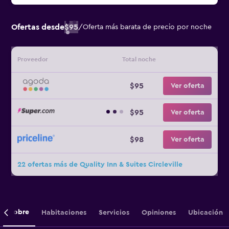
Ofertas desde
$95
/
Oferta más barata de precio por noche
Proveedor
Total noche
$95
Ver oferta
$95
Ver oferta
$98
Ver oferta
22 ofertas más de Quality Inn & Suites Circleville
Sobre
Habitaciones
Servicios
Opiniones
Ubicación