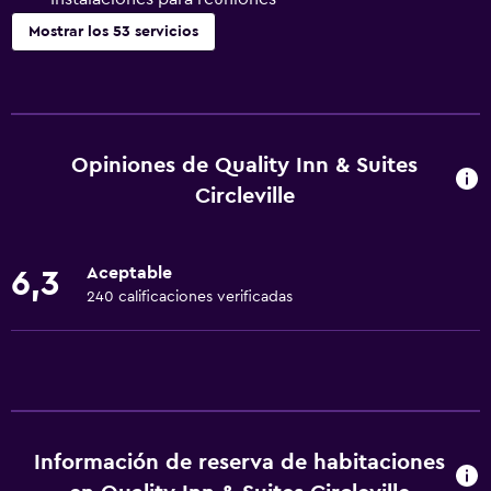
Mostrar los 53 servicios
Comedor
Minibar
Microondas
Opiniones de Quality Inn & Suites
Tetera/cafetera
Circleville
Nevera
Cafetera
Aceptable
6,3
Máquina expendedora (bebidas)
240 calificaciones verificadas
Máquina expendedora (botanas)
Servicios básicos
Wifi gratis
Internet
Información de reserva de habitaciones