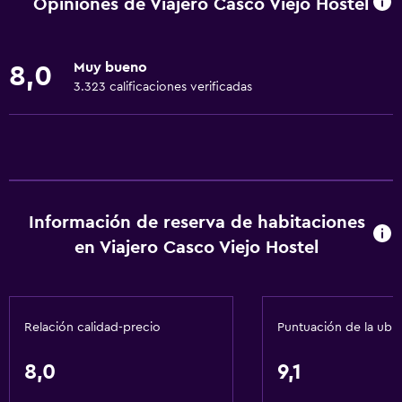
Opiniones de Viajero Casco Viejo Hostel
Internet
Ropa de cama
Muy bueno
8,0
Toallas
3.323 calificaciones verificadas
Extinguidor
Artículos de aseo gratis
Alarma de humo
Gel de ducha
Información de reserva de habitaciones
Aire acondicionado
en Viajero Casco Viejo Hostel
Toallas/ropa de cama (cargo adicional)
Papeleras
Relación calidad-precio
Puntuación de la ubi
Servicios y facilidades
Centro de negocios
8,0
9,1
Servicio de despertador