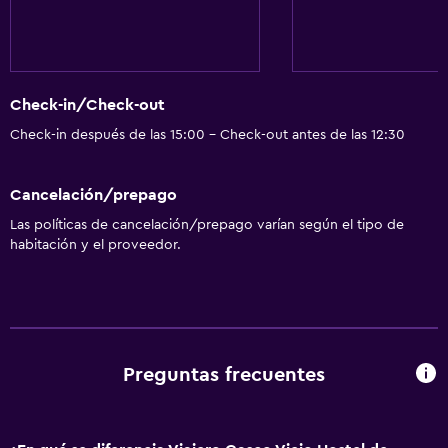
Servicio de conserjería
Caja fuerte
Personal de entretenimiento
Check-in/Check-out
Minimercado en las instalaciones
Check-in después de las 15:00 - Check-out antes de las 12:30
Mostrador de información turística
Acceso con tarjeta
Cancelación/prepago
Botella de agua
Las políticas de cancelación/prepago varían según el tipo de
Recepción 24 horas
habitación y el proveedor.
Accesibilidad y adecuación
Habitaciones para no fumadores disponibles
Unidad accesible para personas en silla de ruedas
Preguntas frecuentes
Mascotas permitidas bajo consulta (pueden aplicar cargos
extra)