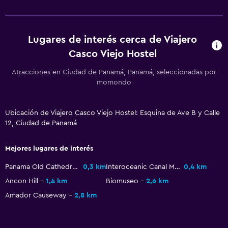
Comedor
Restaurante
Bar/lounge
Lugares de interés cerca de Viajero
Máquina expendedora (bebidas)
Casco Viejo Hostel
Mesa de comedor
Atracciones en Ciudad de Panamá, Panamá, seleccionadas por
momondo
Salud y seguridad
Limpieza diaria
Ubicación de Viajero Casco Viejo Hostel: Esquina de Ave B y Calle
12, Ciudad de Panamá
Botiquín de primeros auxilios
Cámaras CCTV en zonas comunes
Mejores lugares de interés
Cámaras CCTV en el exterior
Panama Old Cathedral
0,3 km
Interoceanic Canal Museum
0,4 km
Ancon Hill
1,4 km
Biomuseo
2,6 km
Sistema de entretenimiento
Amador Causeway
2,8 km
TV de pantalla plana
Sala de estar/TV compartida