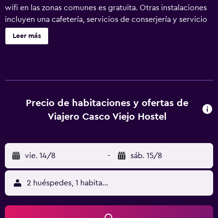
wifi en las zonas comunes es gratuita. Otras instalaciones
incluyen una cafetería, servicios de conserjería y servicio
de recepción 24 horas. Viajero Casco Viejo Hostel ofrece
Leer más
166 alojamientos con aire acondicionado. Los huéspedes
pueden navegar por la web gracias a nuestro acceso a
Internet wifi gratis (velocidad: 250 Mbps o más (de 3 a 5
personas, o hasta 10 dispositivos)). Los baños están
equipados con ducha. Se ofrece servicio de limpieza
todos los días y es posible solicitar juegos de cama
Precio de habitaciones y ofertas de
hipoalergénicos. Los servicios de ocio y esparcimiento en
Viajero Casco Viejo Hostel
este albergue incluyen una piscina al aire libre.
vie. 14/8
-
sáb. 15/8
2 huéspedes, 1 habitación