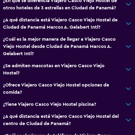
Solo adultos
¿En qué se diferencia Viajero Casco Viejo Hostel de
otros hoteles de 3 estrellas en Ciudad de Panamá?
Ascensor
Ascensor disponible
¿A qué distancia está Viajero Casco Viejo Hostel de
Ciudad de Panamá Marcos A. Gelabert Intl?
Hipoalergénico
Almohada hipoalergénica
¿Cuál es la mejor manera de llegar a Viajero Casco
Viejo Hostel desde Ciudad de Panamá Marcos A.
Áreas designadas para fumadores
Gelabert Intl?
General
¿Se admiten mascotas en Viajero Casco Viejo
Hostel?
Vista al mar
Zona de estar
¿Ofrece Viajero Casco Viejo Hostel opciones de
comida?
Sofá
Casilleros
¿Tiene Viajero Casco Viejo Hostel piscina?
Vista a la ciudad
¿A qué distancia está Viajero Casco Viejo Hostel del
Espacio de almacenamiento
centro de Ciudad de Panamá?