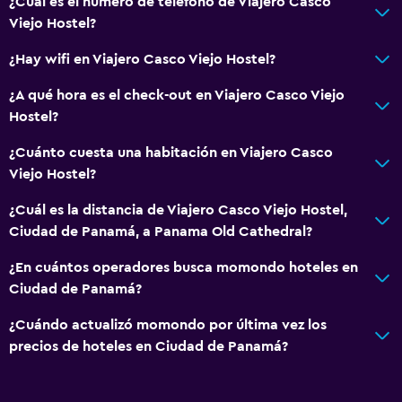
¿Cuál es el número de teléfono de Viajero Casco
Baño
Viejo Hostel?
Baño compartido
¿Hay wifi en Viajero Casco Viejo Hostel?
Ducha
¿A qué hora es el check-out en Viajero Casco Viejo
Papel higiénico
Hostel?
Baño público
¿Cuánto cuesta una habitación en Viajero Casco
Baño privado
Viejo Hostel?
Actividades
¿Cuál es la distancia de Viajero Casco Viejo Hostel,
Ciudad de Panamá, a Panama Old Cathedral?
Bicicletas
Entretenimiento nocturno
¿En cuántos operadores busca momondo hoteles en
Ciudad de Panamá?
Ping pong
Mesa de billar
¿Cuándo actualizó momondo por última vez los
precios de hoteles en Ciudad de Panamá?
Sala de fiestas