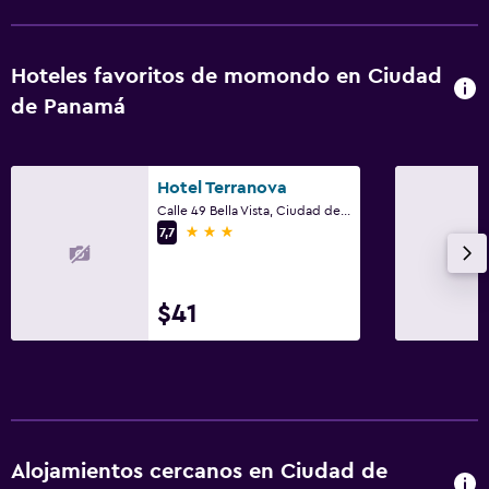
TV
Hoteles favoritos de momondo en Ciudad
Aire libre
de Panamá
Terraza/patio
Sillas de playa
Terraza
Hotel Terranova
Calle 49 Bella Vista, Ciudad de Panamá
3 estrellas
7,7
Estacionamiento y transporte
Traslado al aeropuerto (con cargos)
$41
Servicio de traslado (cargo adicional)
Cocina
Cocina compartida
Cocineta
Alojamientos cercanos en Ciudad de