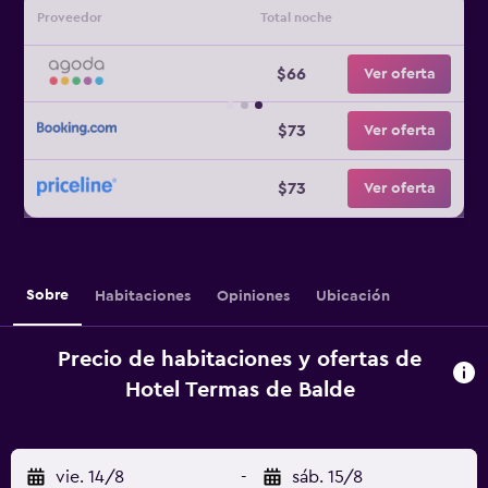
Proveedor
Total noche
$66
Ver oferta
$73
Ver oferta
$73
Ver oferta
Sobre
Habitaciones
Opiniones
Ubicación
Precio de habitaciones y ofertas de
Hotel Termas de Balde
vie. 14/8
-
sáb. 15/8