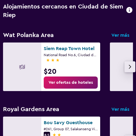
Alojamientos cercanos en Ciudad de Siem
Riep
Wat Polanka Area
Ver más
Siem Reap Town Hotel
National Road No.6, Ciudad de Siem Riep
3 estrellas
$20
Ver ofertas de hoteles
Royal Gardens Area
Ver más
Bou Savy Guesthouse
#261, Group 07, Salakanseng Village, Ciudad de Siem Riep
2 estrellas
8,5