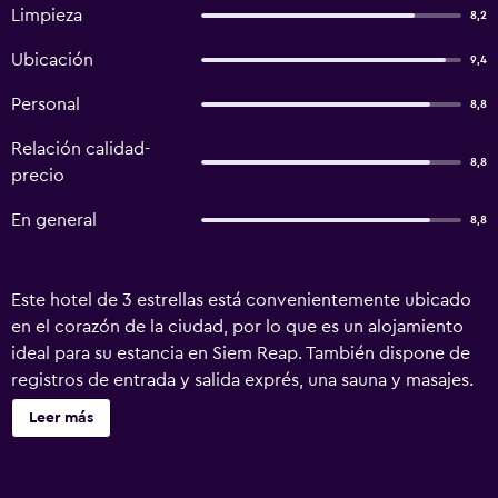
Limpieza
8,2
Ubicación
9,4
Personal
8,8
Relación calidad-
8,8
precio
En general
8,8
Este hotel de 3 estrellas está convenientemente ubicado
en el corazón de la ciudad, por lo que es un alojamiento
ideal para su estancia en Siem Reap. También dispone de
registros de entrada y salida exprés, una sauna y masajes.
Chayra Angkor Hotel cuenta con alquiler de bicicletas,
Leer más
recepción 24 horas y servicio de cambio de divisas. Los
huéspedes también pueden pasear por el jardín del hotel.
La propiedad dispone de 14 habitaciones tradicionales