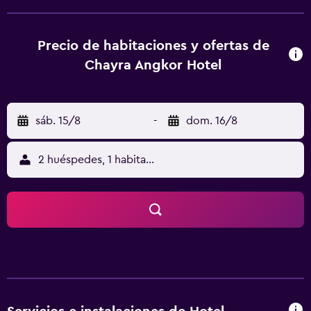
que cuentan con todo tipo de instalaciones y
comodidades esenciales que garantizan a los huéspedes
una estancia muy agradable. Chayra Angkor Hotel está
Precio de habitaciones y ofertas de
cerca de las tiendas, los restaurantes y la vida nocturna de
Chayra Angkor Hotel
Siem Reap. El Aeropuerto de Siem Reap queda a 20
minutos y el hotel proporciona un servicio de traslados
para su comodidad.
sáb. 15/8
-
dom. 16/8
2 huéspedes, 1 habitación