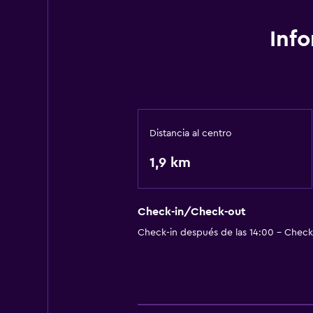
Recepción 24 horas
Inf
Actividades
Bicicletas
Pesca
Golf
Paseos a caballo
Distancia al centro
Karaoke
1,9 km
Parque acuático
Check-in/Check-out
Piscina y spa
Check-in después de las 14:00 - Check-
Masajes
Spa
Piscina (cubierta)
Piscina al aire libre