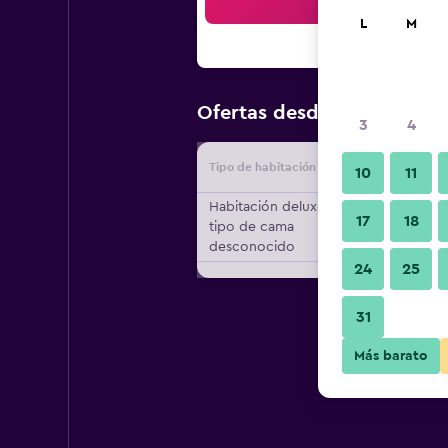
Bus
L
M
$90
Ofertas desde
/
Oferta má
3
4
Tipo de habitación
Proveedo
10
11
Habitación deluxe,
17
18
tipo de cama
desconocido
24
25
31
Más barato