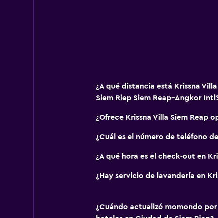
Sauna
Accesibilidad y adecuación
Accesibilidad
Ascensor
Para no fumadores
¿A qué distancia está Krissna Vil
Siem Riep Siem Reap–Angkor Intl
Áreas designadas para fumadores
¿Ofrece Krissna Villa Siem Reap 
Lavandería
¿Cuál es el número de teléfono de
Lavandería
¿A qué hora es el check-out en Kr
Servicio de planchado
Servicios de lavandería/tintorería
¿Hay servicio de lavandería en Kri
Sistema de entretenimiento
¿Cuándo actualizó momondo por ú
TV de pantalla plana