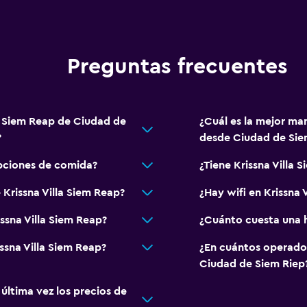
Servicio de traslado
Ideal para familias
Preguntas frecuentes
Cuidado de niños o guar
Piscina (para niños)
Comidas para niños
la Siem Reap de Ciudad de
¿Cuál es la mejor man
?
desde Ciudad de Sie
Parque infantil
opciones de comida?
¿Tiene Krissna Villa 
General
 Krissna Villa Siem Reap?
¿Hay wifi en Krissna 
Habitaciones familiares
issna Villa Siem Reap?
¿Cuánto cuesta una h
Pantuflas
Espacio de almacenamie
ssna Villa Siem Reap?
¿En cuántos operado
Ciudad de Siem Riep
Aire libre
ltima vez los precios de
Parrilla