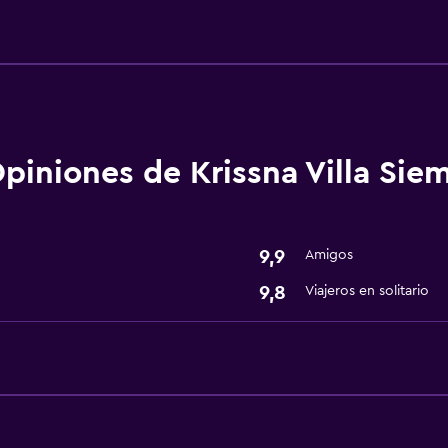
Comedor
Servicio de entrega de 
Minibar
Cocina compartida
Microondas
piniones de Krissna Villa Sie
Restaurante
Bar/lounge
9,9
Amigos
Desayuno en la habitaci
9,8
Nevera
Viajeros en solitario