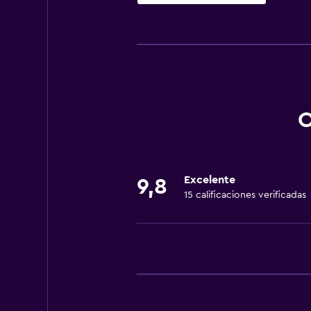
Servicios y facilidades
Cajero automático/banco
Centro de negocios
Renta de autos
Servicio de conserjería
O
Caja fuerte
Cambio de divisas
Instalaciones para reuniones
Excelente
9,8
15 calificaciones verificadas
Minimercado en las instalaciones
Servicio de habitaciones
Check-out exprés
Capilla/templo
Check-in/check-out privado