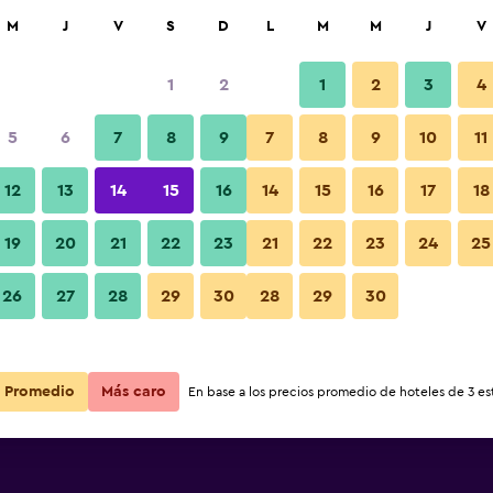
car
M
J
V
S
D
L
M
M
J
V
1
2
1
2
3
4
s barata de precio por noche
5
6
7
8
9
7
8
9
10
11
Sala de estar
r
Total noche
12
13
14
15
16
14
15
16
17
18
19
20
21
22
23
21
22
23
24
25
$90
Ver oferta
Fotos
26
27
28
29
30
28
29
30
Promedio
Más caro
En base a los precios promedio de hoteles de 3 est