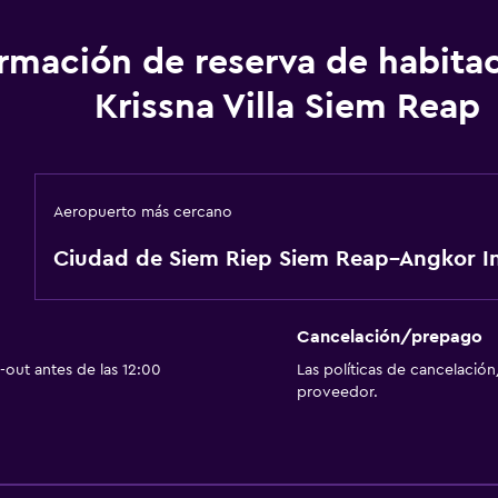
ormación de reserva de habita
Servicios básicos
Krissna Villa Siem Reap
Wifi gratis
Wifi disponible en todas 
Internet
Extinguidor
Aeropuerto más cercano
Artículos de aseo gratis
Ciudad de Siem Riep Siem Reap–Angkor In
Aire acondicionado
Cancelación/prepago
Estacionamiento y tran
out antes de las 12:00
Las políticas de cancelación
Estacionamiento en la ca
proveedor.
Traslado al aeropuerto g
Estacionamiento gratuit
Valet parking