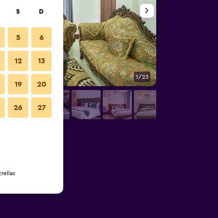
S
D
5
6
12
13
1/23
Sala de estar
19
20
26
27
rellas