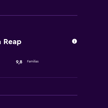
comida
m Reap
9,8
Familias
ón