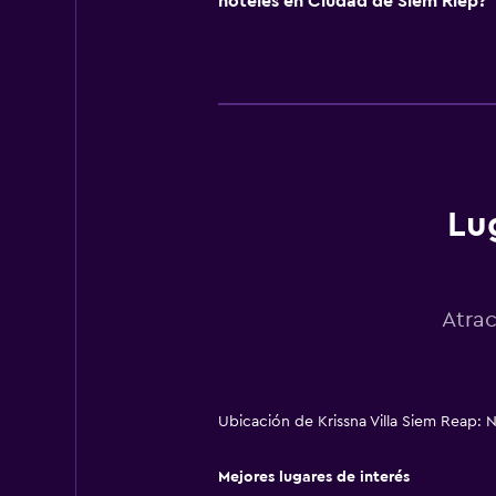
hoteles en Ciudad de Siem Riep?
Sala de estar/TV compartida
Salud y seguridad
Limpieza diaria
Seguridad las 24 horas
Lug
Zona de trabajo
Escritorio
Atra
Ubicación de Krissna Villa Siem Reap:
Mejores lugares de interés