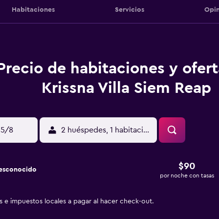
Habitaciones
Servicios
Opin
Precio de habitaciones y ofer
Krissna Villa Siem Reap
15/8
2 huéspedes, 1 habitación
$90
desconocido
por noche con tasas
as e impuestos locales a pagar al hacer check-out.