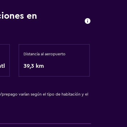
ciones en
las instalaciones
Distancia al aeropuerto
tl
39,3 km
sporte
/prepago varían según el tipo de habitación y el
lle
ratuito
o