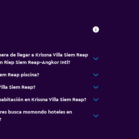
dería
era de llegar a Krissna Villa Siem Reap
m Riep Siem Reap–Angkor Intl?
Siem Reap piscina?
Villa Siem Reap?
abitación en Krissna Villa Siem Reap?
nto
res busca momondo hoteles en
?