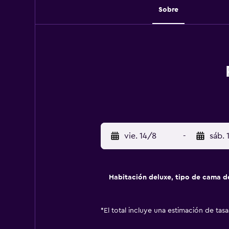
Sobre
vie. 14/8
-
sáb. 
Habitación deluxe, tipo de cama 
*
El total incluye una estimación de tas