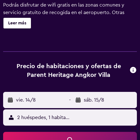
Podrás disfrutar de wifi gratis en las zonas comunes y
servicio gratuito de recogida en el aeropuerto. Otras
instalaciones incluyen un bar o lounge, un bar-cafetería y
Leer más
servicios de spa. Parent Heritage Angkor Villa ofrece 30
alojamientos con aire acondicionado, minibar (con
algunos artículos gratuitos) y caja fuerte. Se ofrece una
televisión de pantalla plana con canales por cable. Los
baños están equipados con ducha con cabezal de ducha
tipo lluvia, albornoces, zapatillas y artículos de higiene
Precio de habitaciones y ofertas de
personal gratuitos. Los huéspedes pueden navegar por la
Parent Heritage Angkor Villa
web gracias a nuestro acceso a Internet wifi gratis. Las
habitaciones también incluyen botella de agua gratuita y
cafetera y tetera. Se ofrece servicio de limpieza todos los
vie. 14/8
-
sáb. 15/8
días y es posible solicitar masajes en la habitación. Los
servicios de ocio y esparcimiento en este hotel incluyen
una piscina al aire libre.
2 huéspedes, 1 habitación