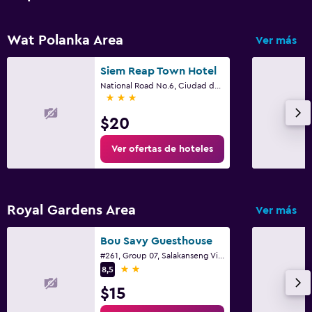
Wat Polanka Area
Ver más
Siem Reap Town Hotel
National Road No.6, Ciudad de Siem Riep
3 estrellas
$20
Ver ofertas de hoteles
Royal Gardens Area
Ver más
Bou Savy Guesthouse
#261, Group 07, Salakanseng Village, Ciudad de Siem Riep
2 estrellas
8,5
$15