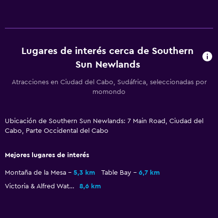
Habitaciones familiares
Zona de estar
Piso de parquet o madera noble
Lugares de interés cerca de Southern
Posibilidad de habitaciones conectadas
Sun Newlands
Teléfono
Atracciones en Ciudad del Cabo, Sudáfrica, seleccionadas por
Alfombrado
momondo
Vista a la montaña
Vista a la ciudad
Ubicación de Southern Sun Newlands: 7 Main Road, Ciudad del
Espacio de almacenamiento
Cabo, Parte Occidental del Cabo
Mejores lugares de interés
Baño
Ducha
Montaña de la Mesa
5,3 km
Table Bay
6,7 km
Victoria & Alfred Waterfront
8,6 km
Inodoro con cisterna alta
Tina de baño