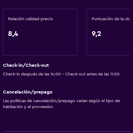
Gel de ducha
Aire acondicionado
Relación calidad-precio
Puntuación de la ubi
Papeleras
8,4
9,2
Servicios y facilidades
Salas de conferencia
Centro de negocios
Check-in/Check-out
Servicio de despertador
Check-in después de las 14:00 - Check-out antes de las 11:00
Servicio de conserjería
Caja fuerte
Cancelación/prepago
Cambio de divisas
Las políticas de cancelación/prepago varían según el tipo de
Instalaciones para reuniones
habitación y el proveedor.
Servicio de habitaciones
Acceso con tarjeta