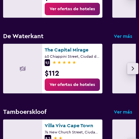
Perchero
Ver ofertas de hoteles
Armario o clóset
Sistema de entretenimiento
De Waterkant
Ver más
TV de pantalla plana
TV por cable o vía satélite
The Capital Mirage
40 Chiappini Street, Ciudad del Cabo, Parte Occidental del Cabo
TV
5 estrellas
9,1
$112
Zona de trabajo
Ver ofertas de hoteles
Fax/fotocopiadora
Caja fuerte para laptops
Escritorio
Tamboerskloof
Ver más
Ideal para familias
Villa Viva Cape Town
Cuna/cama nido disponibles
74 New Church Street, Ciudad del Cabo, Parte Occidental del Cabo
2 estrellas
8,5