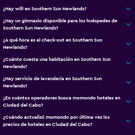
¿Hay wifi en Southern Sun Newlands?
Comedor
¿Hay un gimnasio disponible para los huéspedes de
Tetera eléctrica
Southern Sun Newlands?
Menús para dietas especiales (bajo petición)
¿A qué hora es el check-out en Southern Sun
Restaurante
Newlands?
Bar/lounge
¿Cuánto cuesta una habitación en Southern Sun
Desayuno en la habitación
Newlands?
Tetera/cafetera
¿Hay servicio de lavandería en Southern Sun
Tetera
Newlands?
Nevera
¿En cuántos operadores busca momondo hoteles en
La comida se puede entregar en el alojamiento
Ciudad del Cabo?
Cafetera
¿Cuándo actualizó momondo por última vez los
precios de hoteles en Ciudad del Cabo?
General