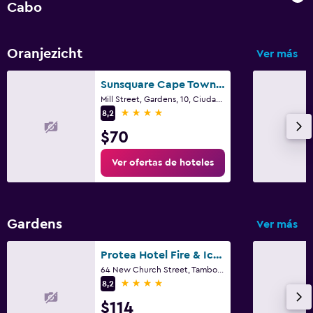
Cabo
Servicio de planchado
Servicios de lavandería/tintorería
Oranjezicht
Ver más
Plancha y tabla de planchar
Plancha para pantalones
Sunsquare Cape Town Gardens
Mill Street, Gardens, 10, Ciudad del Cabo, Parte Occidental del Cabo
4 estrellas
8,2
Estacionamiento y transporte
$70
Traslado al aeropuerto (con cargos)
Ver ofertas de hoteles
Estacionamiento gratuito
Estacionamiento privado
Servicio de traslado (cargo adicional)
Gardens
Ver más
Habitación
Protea Hotel Fire & Ice! by Marriott Cape Town
Camas extralargas (+2 m)
64 New Church Street, Tamboerskoof, Ciudad del Cabo, Parte Occidental del Cabo
4 estrellas
8,2
Enchufe cerca de la cama
$114