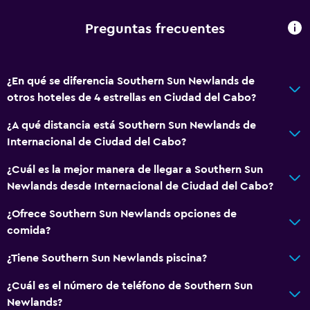
Check-out exprés
Botella de agua
Preguntas frecuentes
Recepción 24 horas
¿En qué se diferencia Southern Sun Newlands de
Accesibilidad y adecuación
otros hoteles de 4 estrellas en Ciudad del Cabo?
Accesibilidad
¿A qué distancia está Southern Sun Newlands de
Ascensor
Internacional de Ciudad del Cabo?
Ascensor disponible
¿Cuál es la mejor manera de llegar a Southern Sun
Estacionamiento accesible
Newlands desde Internacional de Ciudad del Cabo?
Habitación hipoalergénica
¿Ofrece Southern Sun Newlands opciones de
Para no fumadores
comida?
Lavabo bajo
¿Tiene Southern Sun Newlands piscina?
Inodoro con barras de apoyo
Plantas superiores accesibles por ascensor
¿Cuál es el número de teléfono de Southern Sun
Newlands?
Áreas designadas para fumadores