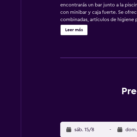
encontrarás un bar junto a la pisc
con minibar y caja fuerte. Se ofre
combinadas, artículos de higiene p
con una velocidad de 100 Mbps o má
Leer más
escritorio y teléfono. Las habitaci
es posible solicitar tabla de planc
libre de temporada. Se pueden prac
alojamiento (es posible que se apl
Pre
sáb. 15/8
-
dom.