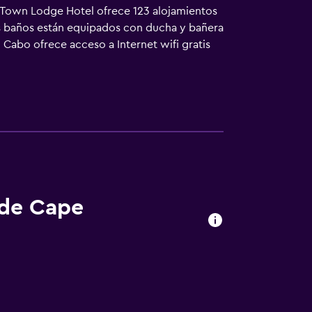
pe Town Lodge Hotel ofrece 123 alojamientos
Los baños están equipados con ducha y bañera
 Cabo ofrece acceso a Internet wifi gratis
s para las personas de negocios incluyen
ofrece servicio de limpieza todos los días y
 hotel incluyen gimnasio y piscina al aire
más abajo en las instalaciones o cerca del
 de Cape