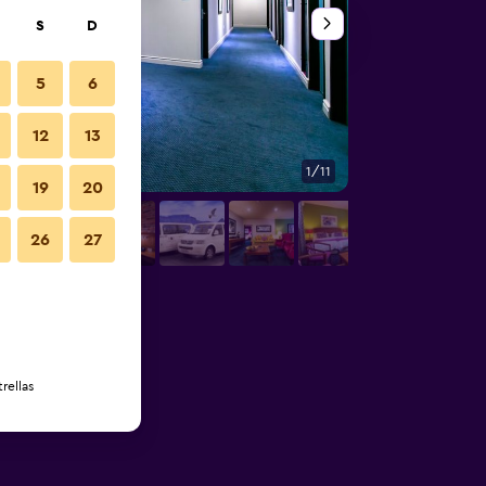
S
D
5
6
12
13
1/11
Sala de estar
19
20
26
27
rellas