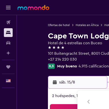
Vuelos
Ofertas de hotel
Hoteles en África
Hot
Alojamientos
Cape Town Lodg
Autos
Hotel de 4 estrellas con Buceo
4 estrellas
Planifica con IA
101 Buitengracht Street, 8001 Ciu
+27 214 220 030
Muy bueno
4.915 calificacion
8,3
Trips
Español
sáb. 15/8
-
2 huéspedes, 1 habitación