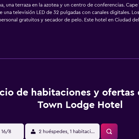
ina, una terraza en la azotea y un centro de conferencias. Ca
ce una televisión LED de 32 pulgadas con canales digitales. 
ersonal gratuitos y secador de pelo. Este hotel en Ciudad del
s (para 1 o 2 personas, o hasta 6 dispositivos). Los servicio
ones también incluyen cafetera y tetera y cortinas opacas. Se 
har con plancha. Los servicios de ocio y esparcimiento en este
ticar las actividades de ocio y esparcimiento que se indican 
ique un recargo).
cio de habitaciones y ofertas
Town Lodge Hotel
 16/8
2 huéspedes, 1 habitación