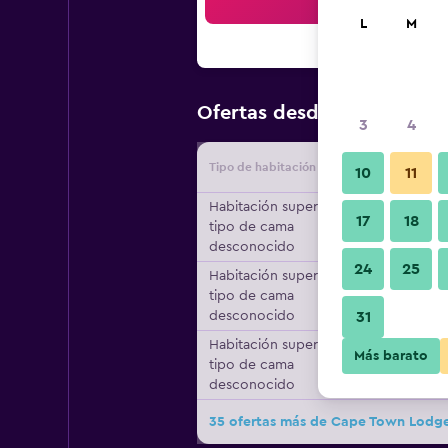
Bus
L
M
$31
Ofertas desde
/
Oferta más
3
4
Tipo de habitación
Proveedo
10
11
Habitación superior,
17
18
tipo de cama
desconocido
24
25
Habitación superior,
tipo de cama
desconocido
31
Habitación superior,
Más barato
tipo de cama
desconocido
35 ofertas más de Cape Town Lodge