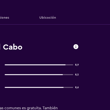
iones
Ubicación
l Cabo
8,9
8,5
8,6
nas comunes es gratuita. También