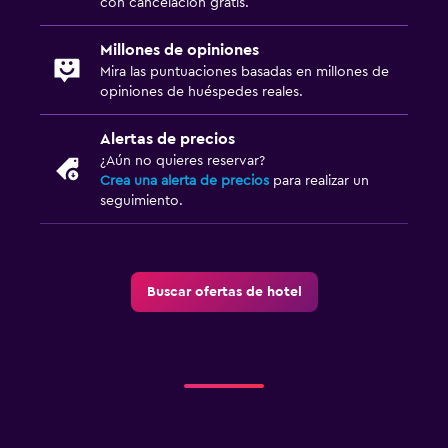
con cancelación gratis.
Cámaras CCTV en el exterior
Millones de opiniones
Seguridad las 24 horas
Mira las puntuaciones basadas en millones de
Botiquín de primeros auxilios
opiniones de huéspedes reales.
Detector de monóxido de carbono
Alertas de precios
Caja fuerte
¿Aún no quieres reservar?
Crea una alerta de precios
para realizar un
seguimiento.
Sistema de entretenimiento
TV de pantalla plana
TV por cable o vía satélite
Buscar ofertas de hotel
Servicio de streaming
Biblioteca
TV
Habitación