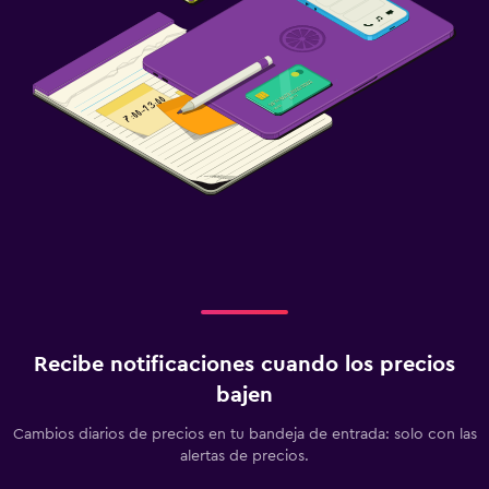
Estacionamiento gratuito
Servicio de traslado
Valet parking
Lavandería
Lavandería
Servicio de planchado
Servicios de lavandería/tintorería
Plancha para pantalones
Zona de trabajo
Recibe notificaciones cuando los precios
bajen
Fax/fotocopiadora
Escritorio
Cambios diarios de precios en tu bandeja de entrada: solo con las
alertas de precios.