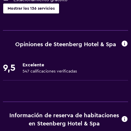
Mostrar los 136 servicios
Servicios básicos
Wifi disponible en todas las instalaciones
Internet
Opiniones de Steenberg Hotel & Spa
Extinguidor
Artículos de aseo gratis
Excelente
9,5
Alarma de humo
547 calificaciones verificadas
Calefacción
Aire acondicionado
Wifi gratis
Ropa de cama
Información de reserva de habitaciones
Toallas
en Steenberg Hotel & Spa
Champú