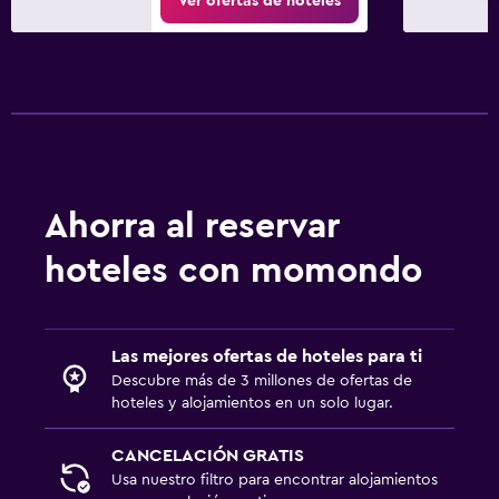
Ver ofertas de hoteles
Entrada privada
Plantas superiores accesibles por escaleras
Comedor
Menús para dietas especiales (bajo petición)
Restaurante
Ahorra al reservar
Bar/lounge
La comida se puede entregar en el alojamiento
hoteles con momondo
Minibar
Desayuno en la habitación
Las mejores ofertas de hoteles para ti
Mesa de comedor
Descubre más de 3 millones de ofertas de
hoteles y alojamientos en un solo lugar.
Salud y seguridad
CANCELACIÓN GRATIS
Limpieza diaria
Usa nuestro filtro para encontrar alojamientos
Cámaras CCTV en zonas comunes