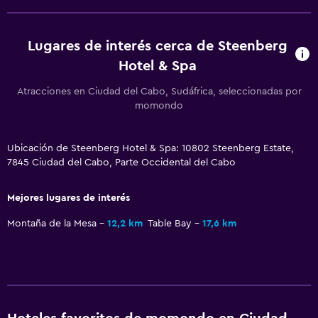
Zona de estar
Pantuflas
Lugares de interés cerca de Steenberg
Sofá
Hotel & Spa
Habitaciones insonorizadas
Atracciones en Ciudad del Cabo, Sudáfrica, seleccionadas por
Teléfono
momondo
Alfombrado
Ubicación de Steenberg Hotel & Spa: 10802 Steenberg Estate,
Piso de mosaico/mármol
7845 Ciudad del Cabo, Parte Occidental del Cabo
Baño
Mejores lugares de interés
Secador de pelo
Montaña de la Mesa
12,2 km
Table Bay
17,6 km
Albornoz
Baño privado
Ducha
Gorro de baño