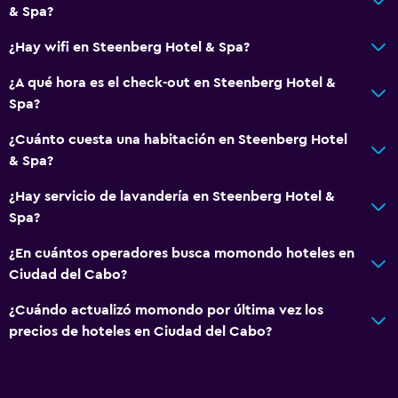
& Spa?
Acceso con tarjeta
¿Hay wifi en Steenberg Hotel & Spa?
Masaje de pies
Check-out exprés
¿A qué hora es el check-out en Steenberg Hotel &
Spa?
Check-in/check-out privado
Recepción 24 horas
¿Cuánto cuesta una habitación en Steenberg Hotel
& Spa?
Caja fuerte
Botella de agua
¿Hay servicio de lavandería en Steenberg Hotel &
Spa?
General
¿En cuántos operadores busca momondo hoteles en
Habitaciones familiares
Ciudad del Cabo?
Vista al jardín
¿Cuándo actualizó momondo por última vez los
Vista a la montaña
precios de hoteles en Ciudad del Cabo?
Vista a la piscina
Espacio de almacenamiento