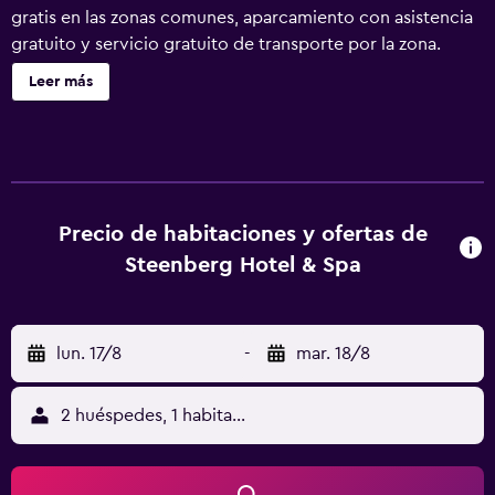
gratis en las zonas comunes, aparcamiento con asistencia
gratuito y servicio gratuito de transporte por la zona.
También encontrarás una piscina al aire libre, un bar o
Leer más
lounge y un bar junto a la piscina. Steenberg Hotel & Spa
ofrece 24 alojamientos con minibar y máquina de café
espresso. Cada alojamiento tiene un mobiliario y
decoración diferentes. Las camas están vestidas con ropa
de cama de alta calidad. Se ofrece una televisión de
pantalla plana de 43 pulgadas con canales por satélite de
Precio de habitaciones y ofertas de
suscripción y Netflix. Los baños están equipados con
Steenberg Hotel & Spa
bañera y ducha independientes con bañera profunda y
cabezal de ducha tipo lluvia. También disponen de
albornoces, zapatillas y artículos de higiene personal de
lun. 17/8
-
mar. 18/8
diseño. Los huéspedes pueden navegar por la web gracias
a nuestro acceso a Internet wifi gratis. Los servicios para
las personas de negocios incluyen cajas fuertes y teléfono.
2 huéspedes, 1 habitación
Las habitaciones también incluyen botella de agua gratuita
y cafetera y tetera. Se ofrece servicio de descubierta