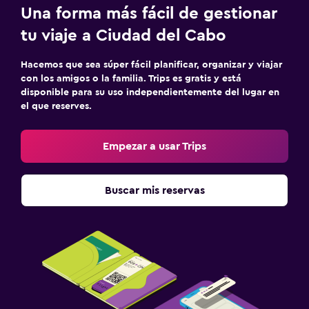
Mantas eléctricas
Una forma más fácil de gestionar
Camas extralargas (+2 m)
tu viaje a Ciudad del Cabo
Enchufe cerca de la cama
Hacemos que sea súper fácil planificar, organizar y viajar
Despertador
con los amigos o la familia. Trips es gratis y está
disponible para su uso independientemente del lugar en
Armario o clóset
el que reserves.
Ideal para familias
Empezar a usar Trips
Cuna/cama nido disponibles
Comidas para niños
Buscar mis reservas
Buffet infantil
Servicios de cuidado de niños (con cargos)
Cubierta para piscina
Estacionamiento y transporte
Traslado al aeropuerto (con cargos)