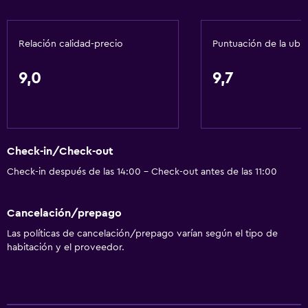
Adaptador
Gel de ducha
Relación calidad-precio
Puntuación de la ubi
Papeleras
Acondicionador
9,0
9,7
Cocina
Copas
Check-in/Check-out
Tetera eléctrica
Check-in después de las 14:00 - Check-out antes de las 11:00
Utensilios de cocina
Cocina
Cancelación/prepago
Cocineta
Las políticas de cancelación/prepago varían según el tipo de
Horno
habitación y el proveedor.
Microondas
Cocina