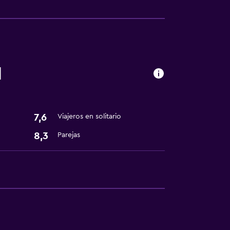
ento
l
te
7,6
Viajeros en solitario
nto
8,3
Parejas