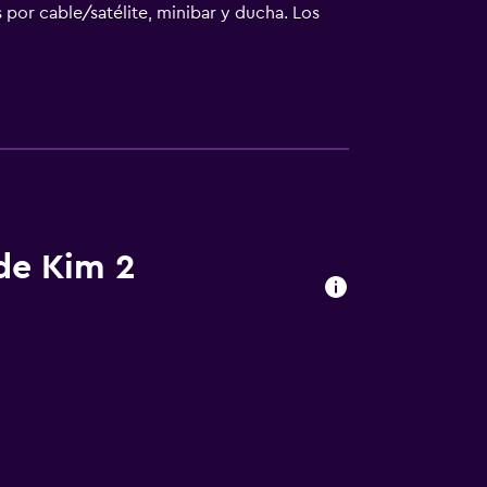
 por cable/satélite, minibar y ducha. Los
aseo de diez minutos de Citadel of Saigon.
 de Kim 2