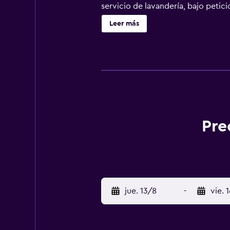
servicio de lavandería, bajo petic
huéspedes que lo deseen pueden rel
Leer más
Además, se puede acceder a pie h
Pre
jue. 13/8
-
vie. 