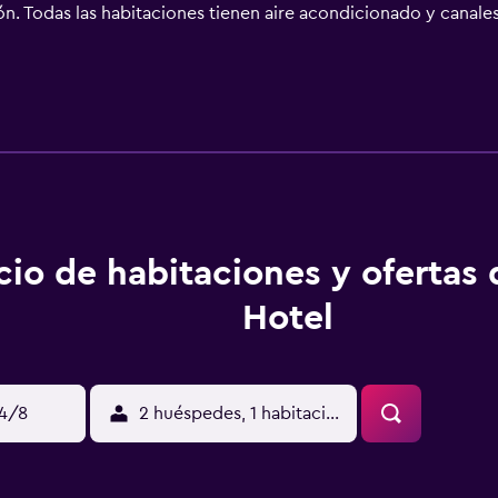
ión. Todas las habitaciones tienen aire acondicionado y canales
ajarse en su acogedora sala de estar. Este hotel está a un p
asta Ben Thanh Market y Ho Chi Minh City Fine Arts Museum.
cio de habitaciones y ofertas
Hotel
14/8
2 huéspedes, 1 habitación