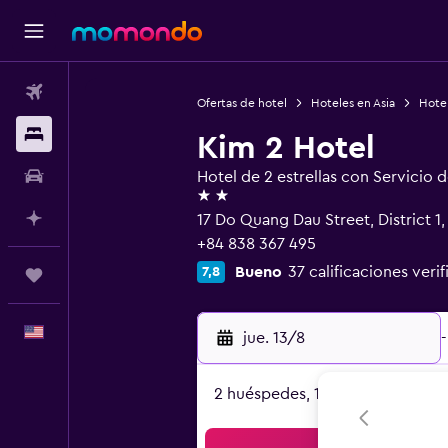
Vuelos
Ofertas de hotel
Hoteles en Asia
Hote
Alojamientos
Kim 2 Hotel
Autos
Hotel de 2 estrellas con Servicio 
2 estrellas
Planifica con IA
17 Do Quang Dau Street, District 
+84 838 367 495
Bueno
37 calificaciones veri
7,8
Trips
Español
jue. 13/8
-
2 huéspedes, 1 habitación