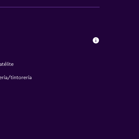
atélite
ría/tintorería