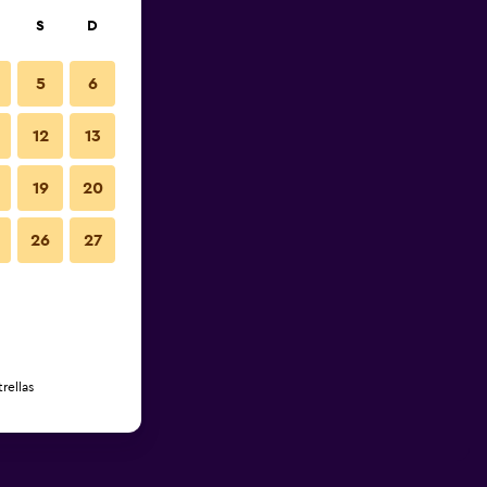
S
D
5
6
12
13
19
20
26
27
rellas