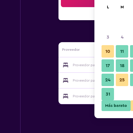
Bus
L
M
3
4
Proveedor
10
11
Proveedor para Kim 2 Hotel
17
18
24
25
Proveedor para Kim 2 Hotel
31
Proveedor para Kim 2 Hotel
Más barato