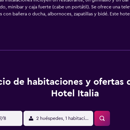
as instalaciones incluyen un restaurante, un gimnasio y un bar 
o, minibar y caja fuerte (cabe un portátil). Se ofrece una te
s con bañera o ducha, albornoces, zapatillas y bidé. Este hot
 personas de negocios incluyen escritorio y teléfono. Se ofrece 
piscina al aire libre. Otros servicios de ocio y esparcimiento
cio de habitaciones y ofertas
Hotel Italia
17/8
2 huéspedes, 1 habitación