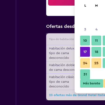
Bus
L
M
$66
Ofertas desde
/
Oferta má
3
4
Tipo de habitación
Proveedo
10
11
Habitación deluxe,
17
18
tipo de cama
desconocido
24
25
Habitación doble, tipo
de cama desconocido
31
Habitación clásica,
tipo de cama
Más barato
desconocido
23 ofertas más de Grand Hotel Itali