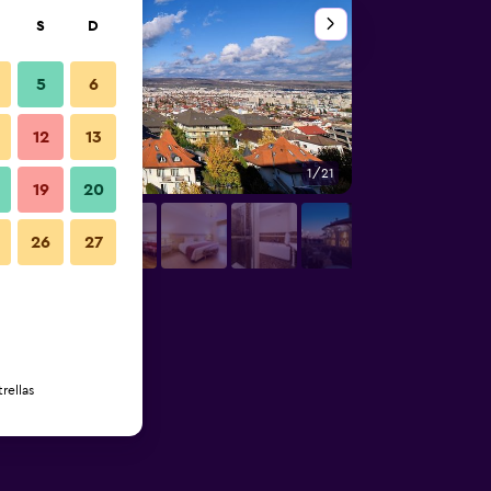
S
D
5
6
12
13
1/21
Baño
19
20
26
27
rellas