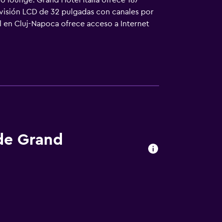
o lounge. Grand Hotel Italia ofrece 187
levisión LCD de 32 pulgadas con canales por
el en Cluj-Napoca ofrece acceso a Internet
servicio de limpieza todos los días. En el
 incluyen sauna y gimnasio.
 de Grand