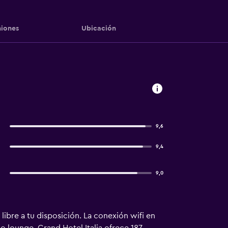
iones
Ubicación
9,6
9,4
9,0
libre a tu disposición. La conexión wifi en