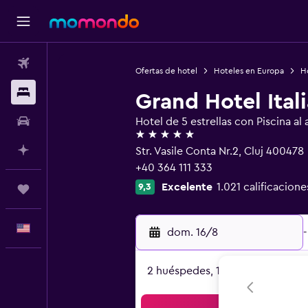
Vuelos
Ofertas de hotel
Hoteles en Europa
H
Alojamientos
Grand Hotel Itali
Autos
Hotel de 5 estrellas con Piscina al a
5 estrellas
Planifica con IA
Str. Vasile Conta Nr.2, Cluj 400478
+40 364 111 333
Excelente
1.021 calificacione
9,3
Trips
Español
dom. 16/8
-
2 huéspedes, 1 habitación