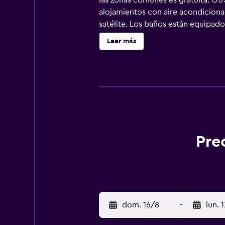
las zonas comunes es gratuita. Otr
alojamientos con aire acondicionad
satélite. Los baños están equipado
wifi gratis. Los servicios para las
Leer más
alojamiento hay piscina cubierta y 
Pre
dom. 16/8
-
lun. 