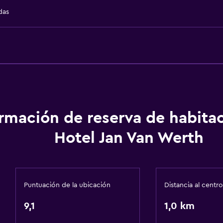
Baño privado
das
Accesibilidad y adecuac
ormación de reserva de habita
Para no fumadores
Hotel Jan Van Werth
Almohada sin plumas
Plantas superiores acces
Puntuación de la ubicación
Distancia al centro
9,1
Sistema de entretenimi
1,0 km
TV de pantalla plana