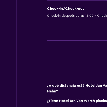
Tetera/cafetera
Check-in/Check-out
Nevera
Check-in después de las 13:00 - Check-
Actividades
Senderismo
Ciclismo
Zona de trabajo
Escritorio
Ideal para familias
Cuna/cama nido disponibles
¿A qué distancia está Hotel Jan V
Hahn?
¿Tiene Hotel Jan Van Werth piscin