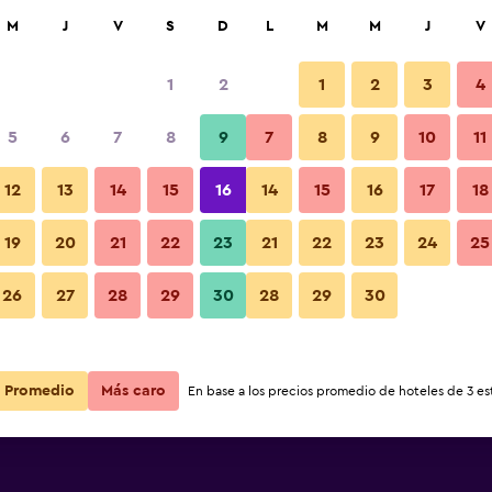
car
M
J
V
S
D
L
M
M
J
V
1
2
1
2
3
4
ás barata de precio por noche
5
6
7
8
9
7
8
9
10
11
r
Total noche
12
13
14
15
16
14
15
16
17
18
$110
Ver oferta
19
20
21
22
23
21
22
23
24
25
26
27
28
29
30
28
29
30
$113
Ver oferta
Promedio
Más caro
En base a los precios promedio de hoteles de 3 est