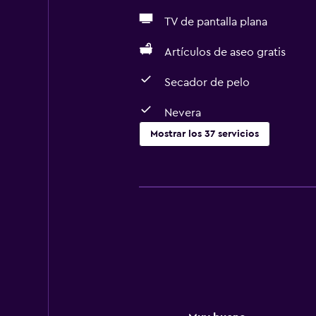
TV de pantalla plana
Artículos de aseo gratis
Secador de pelo
Nevera
Mostrar los 37 servicios
Servicios básicos
Wifi gratis
Internet
Gel de ducha
Ropa de cama
Toallas
Ventilador