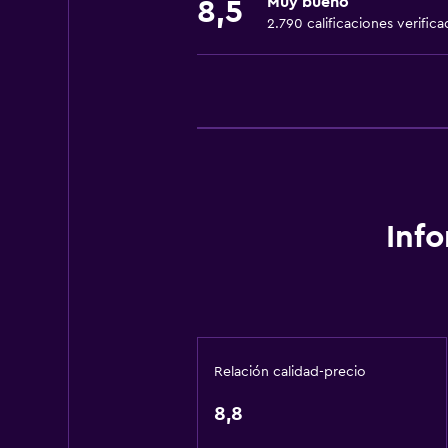
Muy bueno
8,5
Aire acondicionado
2.790 calificaciones verifica
Artículos de aseo gratis
Champú
Alarma de humo
Calefacción
Papeleras
General
Inf
Alfombrado
Zona de estar
Vista al jardín
Espacio de almacenamiento
Relación calidad-precio
Comedor
8,8
Tetera eléctrica