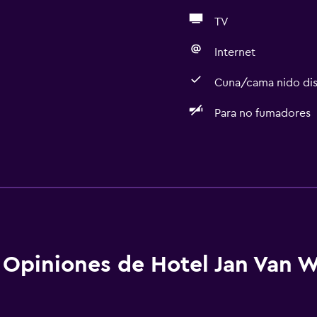
TV
Internet
Cuna/cama nido dis
Para no fumadores
Baño
Secador de pelo
Aseo
Baño compartido
Baño compartido
Opiniones de Hotel Jan Van 
Ducha
Albornoz