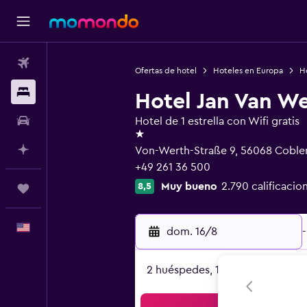
Vuelos
Ofertas de hotel
Hoteles en Europa
H
Alojamientos
Hotel Jan Van W
Autos
Hotel de 1 estrella con Wifi gratis
1 estrella
Planifica con IA
Von-Werth-Straße 9, 56068 Coblen
+49 261 36 500
Muy bueno
2.790 calificacio
8,5
Trips
Español
dom. 16/8
-
2 huéspedes, 1 habitación