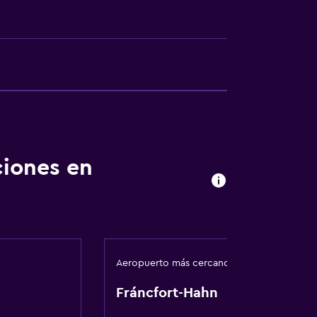
ión
ciones en
ibles por escaleras
Aeropuerto más cercano
ento
Fráncfort-Hahn