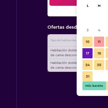
Bus
L
M
$110
Ofertas desde
/
Oferta m
3
4
Tipo de habitación
Proveedo
10
11
Habitación doble, tipo
17
18
de cama desconocido
Habitación doble, tipo
24
25
de cama desconocido
31
Más barato