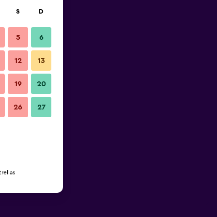
S
D
5
6
12
13
19
20
26
27
rellas