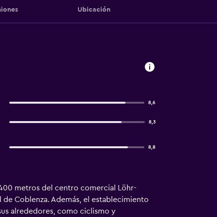
iones
Ubicación
8,6
8,3
8,8
a 400 metros del centro comercial Löhr-
al de Coblenza. Además, el establecimiento
 sus alrededores, como ciclismo y