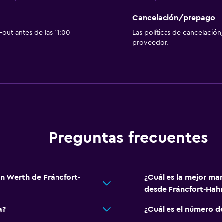
TV
Cancelación/prepago
out antes de las 11:00
Las políticas de cancelación
proveedor.
Habitación
Armario o clóset
Servicios y facilidades
Botella de agua
Preguntas frecuentes
an Werth de Fráncfort-
¿Cuál es la mejor ma
desde Fráncfort-Hah
a?
¿Cuál es el número d