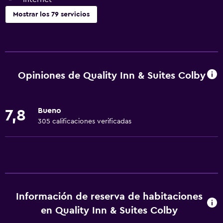
Mostrar los 79 servicios
Servicios básicos
Wifi gratis
Wifi disponible en todas las instalaciones
Opiniones de Quality Inn & Suites Colby
Internet
Ropa de cama
Bueno
7,8
Toallas
305 calificaciones verificadas
Extinguidor
Artículos de aseo gratis
Champú
Alarma de humo
Información de reserva de habitaciones
Calefacción
en Quality Inn & Suites Colby
Gel de ducha