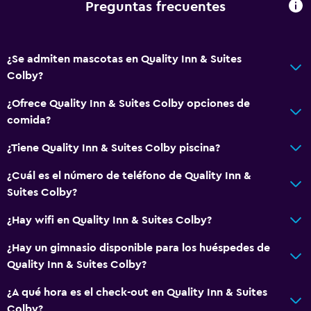
Preguntas frecuentes
Plantas superiores accesibles por ascensor
Áreas designadas para fumadores
¿Se admiten mascotas en Quality Inn & Suites
Colby?
Comedor
Minibar
¿Ofrece Quality Inn & Suites Colby opciones de
comida?
Microondas
Restaurante
¿Tiene Quality Inn & Suites Colby piscina?
Bar/lounge
¿Cuál es el número de teléfono de Quality Inn &
Tetera/cafetera
Suites Colby?
Nevera
¿Hay wifi en Quality Inn & Suites Colby?
Cafetera
¿Hay un gimnasio disponible para los huéspedes de
Máquina expendedora (bebidas)
Quality Inn & Suites Colby?
Máquina expendedora (botanas)
¿A qué hora es el check-out en Quality Inn & Suites
Colby?