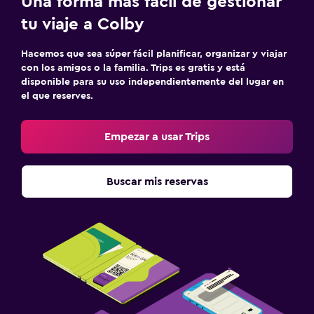
Una forma más fácil de gestionar
tu viaje a Colby
Estacionamiento y transporte
Estacionamiento gratuito
Hacemos que sea súper fácil planificar, organizar y viajar
con los amigos o la familia. Trips es gratis y está
disponible para su uso independientemente del lugar en
Actividades
el que reserves.
Tienda de regalos
Empezar a usar Trips
Ideal para familias
Cuna/cama nido disponibles
Buscar mis reservas
Gimnasio
Gimnasio