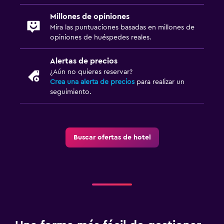
Seguridad las 24 horas
Millones de opiniones
Caja fuerte
Mira las puntuaciones basadas en millones de
opiniones de huéspedes reales.
Lavandería
Alertas de precios
Lavandería
¿Aún no quieres reservar?
Plancha y tabla de planchar
Crea una alerta de precios
para realizar un
seguimiento.
Lavadora
Piscina y spa
Bañera de hidromasaje
Buscar ofertas de hotel
Piscina (cubierta)
Zona de trabajo
Fax/fotocopiadora
Escritorio