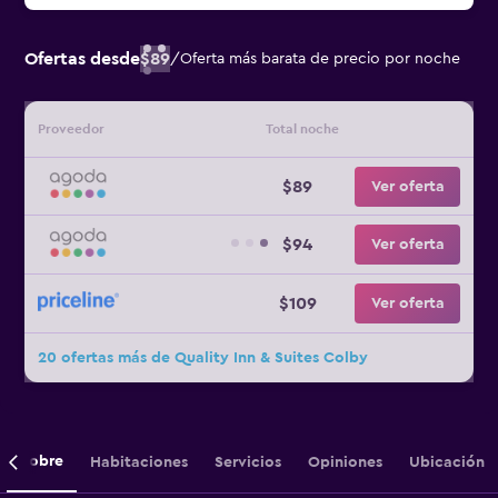
Ofertas desde
$89
/
Oferta más barata de precio por noche
Proveedor
Total noche
$89
Ver oferta
$94
Ver oferta
$109
Ver oferta
20 ofertas más de Quality Inn & Suites Colby
Sobre
Habitaciones
Servicios
Opiniones
Ubicación