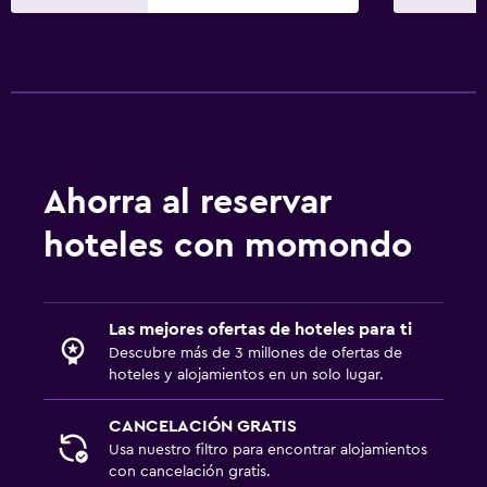
Papel higiénico
Baño privado
Habitación
Enchufe cerca de la cama
Despertador
Ahorra al reservar
Sofá cama
hoteles con momondo
Perchero
Armario o clóset
Las mejores ofertas de hoteles para ti
Salud y seguridad
Descubre más de 3 millones de ofertas de
hoteles y alojamientos en un solo lugar.
Limpieza diaria
Botiquín de primeros auxilios
CANCELACIÓN GRATIS
Usa nuestro filtro para encontrar alojamientos
Cámaras CCTV en zonas comunes
con cancelación gratis.