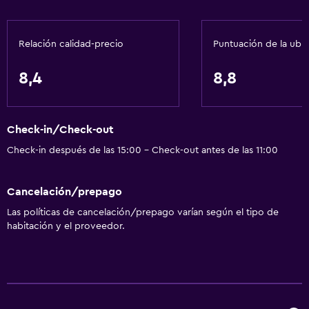
Aire acondicionado
Papeleras
Relación calidad-precio
Puntuación de la ubi
Acondicionador
8,4
8,8
Accesibilidad y adecuación
Unidad accesible para personas en silla de ruedas
Check-in/Check-out
Mascotas permitidas bajo consulta (pueden aplicar cargos
extra)
Check-in después de las 15:00 - Check-out antes de las 11:00
Accesibilidad
Cancelación/prepago
Ducha adaptada para silla de ruedas
Las políticas de cancelación/prepago varían según el tipo de
Ascensor
habitación y el proveedor.
Almohada hipoalergénica
Para no fumadores
Lavabo bajo
Inodoro con barras de apoyo