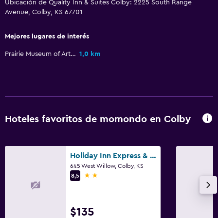
Servicio de habitaciones
Ubicación de Quality Inn & Suites Colby: 2225 South Range
Avenue, Colby, KS 67701
Acceso con tarjeta
Recepción 24 horas
Mejores lugares de interés
Prairie Museum of Art and History
1,0 km
Sistema de entretenimiento
Radio
TV de pantalla plana
Sala de estar/TV compartida
Hoteles favoritos de momondo en Colby
TV por cable o vía satélite
TV
Holiday Inn Express & Suites Colby By IHG
Baño
645 West Willow, Colby, KS
2 estrellas
8,5
Inodoro con cisterna alta
Secador de pelo
$135
Aseo