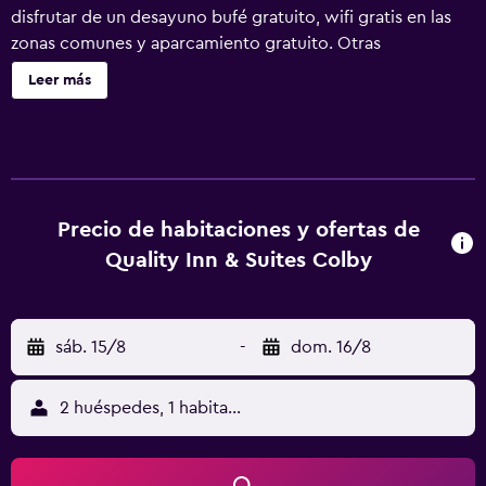
disfrutar de un desayuno bufé gratuito, wifi gratis en las
zonas comunes y aparcamiento gratuito. Otras
instalaciones incluyen una bañera de hidromasaje, una sala
Leer más
de reuniones y lavandería. Quality Inn & Suites Colby
ofrece 77 alojamientos con aire acondicionado, caja fuerte
y cafetera y tetera. Se ofrece televisión por cable con
canales de suscripción. Los huéspedes pueden utilizar los
siguientes servicios disponibles en las habitaciones:
frigorífico y microondas. Los baños están equipados con
Precio de habitaciones y ofertas de
ducha y bañera combinadas, artículos de higiene personal
Quality Inn & Suites Colby
gratuitos y secador de pelo. Los huéspedes pueden
navegar por la web gracias a nuestro acceso a Internet
gratis (por cable y wifi). Los servicios para las personas de
sáb. 15/8
-
dom. 16/8
negocios incluyen escritorio y teléfono; se ofrecen
llamadas locales gratuitas (pueden existir restricciones).
Se ofrece servicio de limpieza todos los días. En el
2 huéspedes, 1 habitación
alojamiento hay piscina cubierta y bañera de hidromasaje.