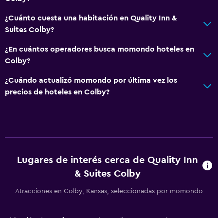
General
¿Cuánto cuesta una habitación en Quality Inn &
Zona de estar
Suites Colby?
Piso de parquet o madera noble
¿En cuántos operadores busca momondo hoteles en
Posibilidad de habitaciones conectadas
Colby?
Sofá
¿Cuándo actualizó momondo por última vez los
Teléfono
precios de hoteles en Colby?
Alfombrado
Espacio de almacenamiento
Servicios y facilidades
Cajero automático/banco
Lugares de interés cerca de Quality Inn
& Suites Colby
Servicio de despertador
Caja fuerte
Atracciones en Colby, Kansas, seleccionadas por momondo
Instalaciones para reuniones