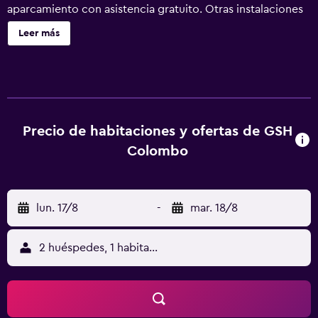
aparcamiento con asistencia gratuito. Otras instalaciones
incluyen una zona para conferencias, servicios de
Leer más
conserjería y servicio de tintorería. Se incluye un servicio
de limpieza limitado. GSH Colombo ofrece 40
alojamientos con aire acondicionado, chimenea y caja
fuerte. Las camas están vestidas con ropa de cama de alta
calidad. Este hotel en Colombo ofrece acceso a Internet
wifi gratis. Las habitaciones también incluyen botella de
Precio de habitaciones y ofertas de GSH
agua gratuita y artículos de higiene personal gratuitos.
Colombo
También hay camas supletorias (de pago) a disposición de
los clientes. Se ofrece servicio de limpieza todos los días.
lun. 17/8
-
mar. 18/8
2 huéspedes, 1 habitación