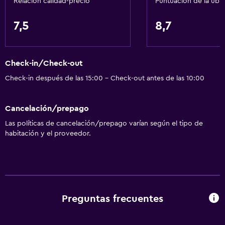
Relación calidad-precio
Puntuación de la ubi
Aseo
Papel higiénico
7,5
8,7
Accesibilidad y adecuación
Habitaciones para no fumadores disponibles
Check-in/Check-out
Almohada sin plumas
Check-in después de las 15:00 - Check-out antes de las 10:00
Servicios y facilidades
Cancelación/prepago
Check-out exprés
Las políticas de cancelación/prepago varían según el tipo de
habitación y el proveedor.
Acceso con llave
Estacionamiento y transporte
Estacionamiento
Preguntas frecuentes
Aire libre