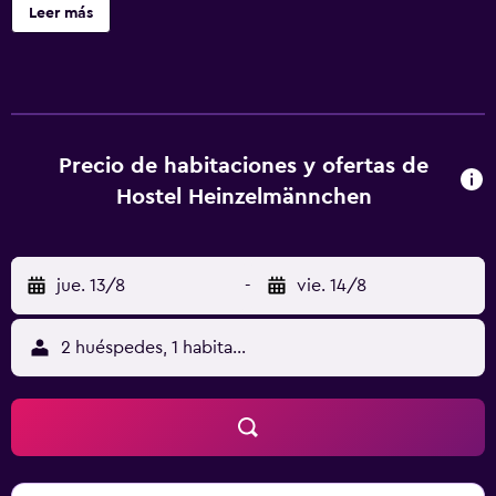
Heinzelmännchen presentan una decoración en tonos
Leer más
alegres, muebles de madera y un baño moderno. Todas
son para no fumadores. En Hohe Straße hay numerosos
restaurantes y bares. En la zona hay muchos sitios para
desayunar. Desde la estación de metro de Heumarkt salen
trenes que llevan a la famosa catedral de Colonia en pocos
minutos. Asimismo, el Heinzelmännchen está a 10 minutos
Precio de habitaciones y ofertas de
en tranvía del Centro de Exposiciones Kölnmesse. Cerca
Hostel Heinzelmännchen
del Heinzelmännchen Hotel hay aparcamiento público y
privado.
jue. 13/8
-
vie. 14/8
2 huéspedes, 1 habitación