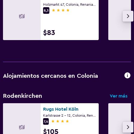
Holzmarkt 47, Colonia, Renania del Norte-Westfalia
4 estrellas
8,3
$83
Alojamientos cercanos en Colonia
Rodenkirchen
Ver más
Rugs Hotel Köln
Karlstrasse 2 - 12, Colonia, Renania del Norte-Westfalia
4 estrellas
7,4
$105