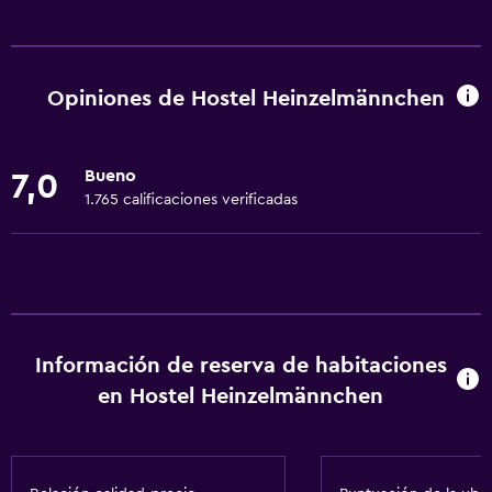
Servicios básicos
Wifi gratis
Alarma de humo
Opiniones de Hostel Heinzelmännchen
Calefacción
Wifi disponible en todas las instalaciones
Bueno
7,0
Internet
1.765 calificaciones verificadas
Ropa de cama
Toallas
Extinguidor
Baño
Información de reserva de habitaciones
Baño compartido
en Hostel Heinzelmännchen
Ducha
Baño privado