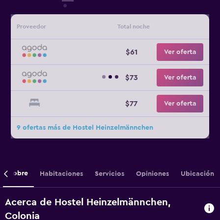
Proveedor
Total noche
$61
Ver oferta
$73
Ver oferta
$77
Ver oferta
9 ofertas más de Hostel Heinzelmännchen
Sobre
Habitaciones
Servicios
Opiniones
Ubicación
Acerca de Hostel Heinzelmännchen,
Colonia