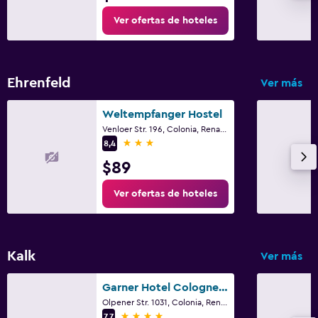
Ver ofertas de hoteles
Ehrenfeld
Ver más
Weltempfanger Hostel
Venloer Str. 196, Colonia, Renania del Norte-Westfalia
3 estrellas
8,4
$89
Ver ofertas de hoteles
Kalk
Ver más
Garner Hotel Cologne East by IHG
Olpener Str. 1031, Colonia, Renania del Norte-Westfalia
4 estrellas
7,7