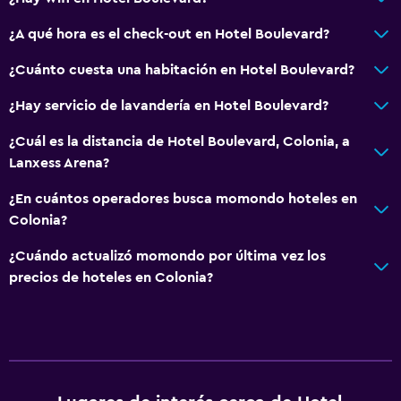
Recepción 24 horas
¿A qué hora es el check-out en Hotel Boulevard?
Accesibilidad y adecuación
¿Cuánto cuesta una habitación en Hotel Boulevard?
Ascensor
¿Hay servicio de lavandería en Hotel Boulevard?
Ascensor disponible
¿Cuál es la distancia de Hotel Boulevard, Colonia, a
Hipoalergénico
Lanxess Arena?
Almohada hipoalergénica
¿En cuántos operadores busca momondo hoteles en
Habitación hipoalergénica
Colonia?
Para no fumadores
¿Cuándo actualizó momondo por última vez los
Almohada sin plumas
precios de hoteles en Colonia?
Plantas superiores accesibles por ascensor
General
Habitaciones familiares
Zona de estar