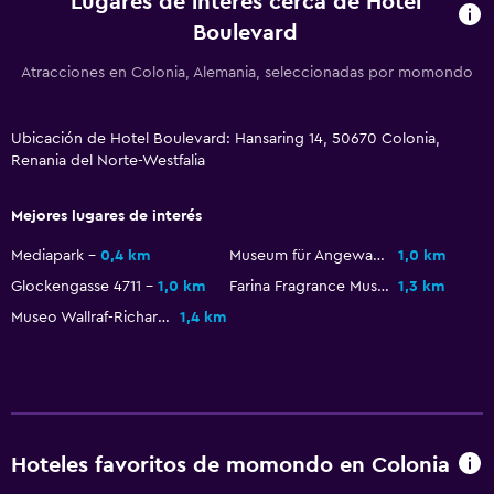
Lugares de interés cerca de Hotel
Boulevard
Habitaciones insonorizadas
Insonorización
Atracciones en Colonia, Alemania, seleccionadas por momondo
Teléfono
Alfombrado
Ubicación de Hotel Boulevard: Hansaring 14, 50670 Colonia,
Renania del Norte-Westfalia
Espacio de almacenamiento
Mejores lugares de interés
Sistema de entretenimiento
Mediapark
0,4 km
Museum für Angewandte Kunst
1,0 km
Radio
Glockengasse 4711
1,0 km
Farina Fragrance Museum
1,3 km
TV de pantalla plana
Museo Wallraf-Richartz
1,4 km
Sala de estar/TV compartida
TV por cable o vía satélite
TV
Hoteles favoritos de momondo en Colonia
Baño