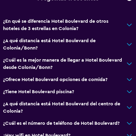
Gel de ducha
Papeleras
¿En qué se diferencia Hotel Boulevard de otros
hoteles de 3 estrellas en Colonia?
Servicios y facilidades
¿A qué distancia está Hotel Boulevard de
Renta de autos
Colonia/Bonn?
Servicio de despertador
¿Cuál es la mejor manera de llegar a Hotel Boulevard
Servicio de conserjería
desde Colonia/Bonn?
Caja fuerte
¿Ofrece Hotel Boulevard opciones de comida?
Cambio de divisas
Servicio de habitaciones
¿Tiene Hotel Boulevard piscina?
Mostrador de información turística
¿A qué distancia está Hotel Boulevard del centro de
Acceso con llave
Colonia?
Check-out exprés
¿Cuál es el número de teléfono de Hotel Boulevard?
Check-in/check-out privado
¿Hay wifi en Hotel Boulevard?