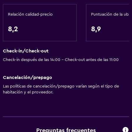
Cafetera
Relación calidad-precio
Puntuación de la ubi
Cafetería
8,2
8,9
Servicios básicos
Wifi gratis
Check-in/Check-out
Wifi disponible en todas las instalaciones
Check-in después de las 14:00 - Check-out antes de las 11:00
Internet
Ropa de cama
Cancelación/prepago
Toallas
Las políticas de cancelación/prepago varían según el tipo de
Extinguidor
habitación y el proveedor.
Artículos de aseo gratis
Champú
Alarma de humo
Calefacción
Preguntas frecuentes