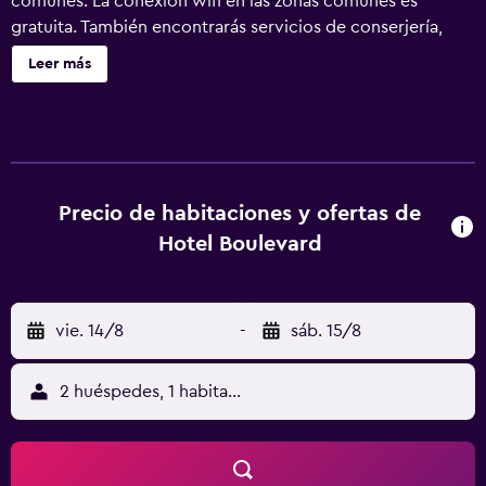
comunes. La conexión wifi en las zonas comunes es
gratuita. También encontrarás servicios de conserjería,
servicio de tintorería y lavandería. Hotel Boulevard ofrece
Leer más
27 alojamientos con caja fuerte y cafetera y tetera. Las
camas tienen colchones con una capa de acolchado
adicional y están vestidas con ropa de cama de alta
calidad. Cabe destacar que este alojamiento permite a sus
clientes elegir el tipo de almohada. Se ofrece una
televisión LCD con canales por cable. Los baños están
Precio de habitaciones y ofertas de
equipados con ducha, artículos de higiene personal
Hotel Boulevard
gratuitos y secador de pelo. Este hotel en Colonia ofrece
acceso a Internet wifi gratis con una velocidad de 100
Mbps o más (para 1 o 2 personas, o hasta 6 dispositivos).
vie. 14/8
-
sáb. 15/8
Los servicios para las personas de negocios incluyen
escritorio y teléfono. Es posible solicitar juegos de cama
hipoalergénicos y tabla de planchar con plancha. Se
2 huéspedes, 1 habitación
ofrece servicio de limpieza todos los días. Se pueden
practicar las actividades de ocio y esparcimiento que se
indican más abajo en las instalaciones o cerca del