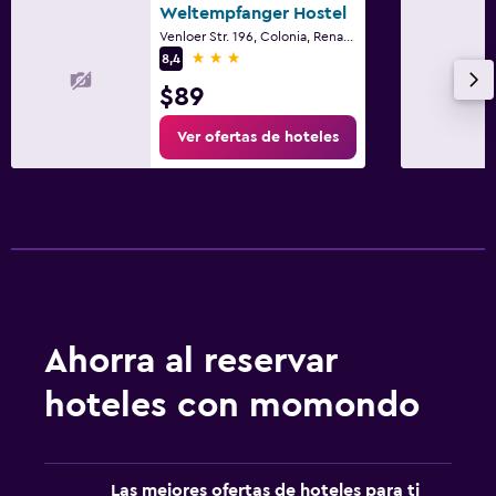
Escritorio
Weltempfanger Hostel
Venloer Str. 196, Colonia, Renania del Norte-Westfalia
3 estrellas
8,4
Actividades
$89
Zoológico
Bicicletas
Ver ofertas de hoteles
Ideal para familias
Cuidado de niños o guardería
Cuna/cama nido disponibles
Ahorra al reservar
hoteles con momondo
Las mejores ofertas de hoteles para ti