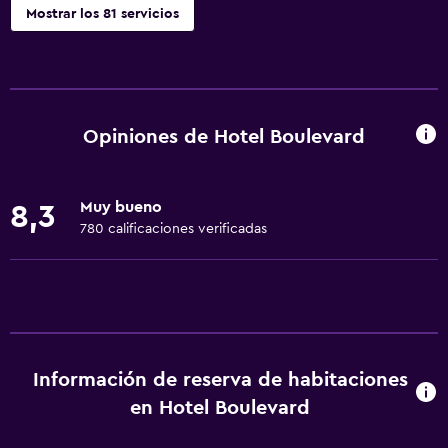
Mostrar los 81 servicios
Comedor
Tetera eléctrica
Servicio de entrega de comida
Opiniones de Hotel Boulevard
Minibar
Almuerzos para llevar
Muy bueno
8,3
Menús para dietas especiales (bajo petición)
780 calificaciones verificadas
Restaurante
Bar/lounge
Desayuno en la habitación
Tetera/cafetera
Información de reserva de habitaciones
Tetera
en Hotel Boulevard
Nevera
La comida se puede entregar en el alojamiento