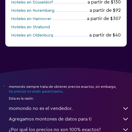
a partir de $130
Hoteles en Düsseldorf
a partir de $92
Hoteles en Nuremberg
a partir de $307
Hoteles en Hannover
Hoteles en Stralsund
a partir de $40
Hoteles en Oldenburg
a partir de $68
Hoteles en Garmisch-Partenkirchen
momondo siempre trata de obtener precios exactos, sin embargo,
*
los precios no están garantizados
.
Esta es la razón:
momondo no es el vendedor.
Agregamos montones de datos para ti
¿Por qué los precios no son 100% exactos?