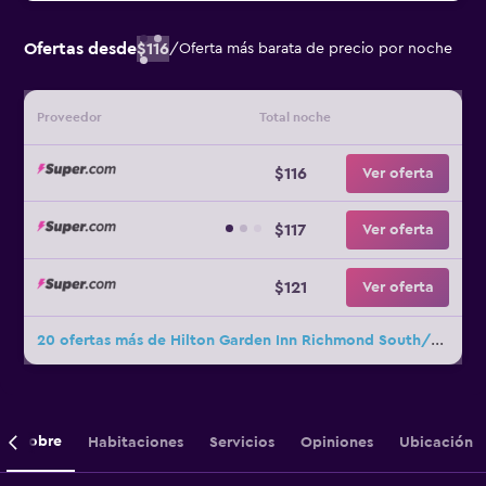
Ofertas desde
$116
/
Oferta más barata de precio por noche
Proveedor
Total noche
$116
Ver oferta
$117
Ver oferta
$121
Ver oferta
20 ofertas más de Hilton Garden Inn Richmond South/Southpark
Sobre
Habitaciones
Servicios
Opiniones
Ubicación