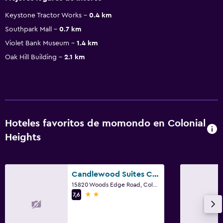
Keystone Tractor Works
0.4 km
Southpark Mall
0.7 km
Violet Bank Museum
1.4 km
Oak Hill Building
2.1 km
Hoteles favoritos de momondo en Colonial
Heights
Candlewood Suites Colonial Heights-Ft Lee By IHG
15820 Woods Edge Road, Colonial Heights, VA
2 estrellas
7,6