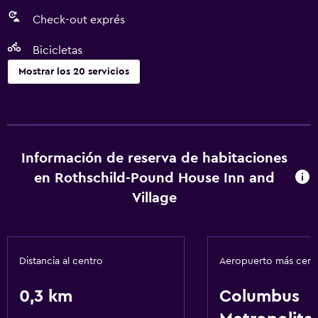
Check-out exprés
Bicicletas
Mostrar los 20 servicios
Servicios básicos
Wifi gratis
Calefacción
Información de reserva de habitaciones
Ventilador
en Rothschild-Pound House Inn and
Aire acondicionado
Village
Artículos de aseo gratis
Servicios y facilidades
Distancia al centro
Aeropuerto más cer
Centro de negocios
0,3 km
Columbus
Check-out exprés