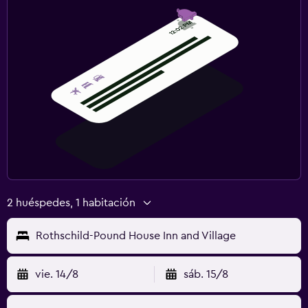
2 huéspedes, 1 habitación
Rothschild-Pound House Inn and Village
vie. 14/8
sáb. 15/8