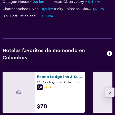
Octagon House
0,4 km
Mead Observatory
0,5 km
Chattahoochee RiverWalk
0,9 km
Trinity Episcopal Church
1,0 km
U.S. Post Office and Courthouse
1,0 km
Hoteles favoritos de momondo en
Columbus
Econo Lodge Inn & Suites Columbus near Fort Benning
4483 Victory Drive, Columbus, GA
2 estrellas
5,0
$70