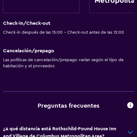
Metropolita
Instalaciones para reuniones
Sistema de entretenimiento
Check-in/Check-out
TV de pantalla plana
Check-in después de las 15:00 - Check-out antes de las 12:00
Biblioteca
Cancelación/prepago
Lavandería
Las políticas de cancelación/prepago varían según el tipo de
habitación y el proveedor.
Plancha y tabla de planchar
Lavandería
Actividades
Bicicletas
Preguntas frecuentes
Pesca
¿A qué distancia está Rothschild-Pound House Inn
Accesibilidad y adecuación
and Village de Columbus Metropolitan Area?