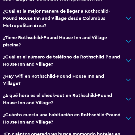
Hipoalergénico
¿Cuál es la mejor manera de llegar a Rothschild-
Pound House Inn and Village desde Columbus
Baño
Metropolitan Area?
Secador de pelo
¿Tiene Rothschild-Pound House Inn and Village
piscina?
Aire libre
Jardín
¿Cuál es el número de teléfono de Rothschild-Pound
House Inn and Village?
Zona de trabajo
¿Hay wifi en Rothschild-Pound House Inn and
Escritorio
Village?
¿A qué hora es el check-out en Rothschild-Pound
Comedor
House Inn and Village?
Cafetera
¿Cuánto cuesta una habitación en Rothschild-Pound
House Inn and Village?
Salud y seguridad
¿En cuántos operadores busca momondo hoteles en