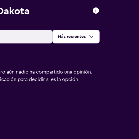
Dakota
Ordenar por
:
Más recientes
ero aún nadie ha compartido una opinión.
bicación para decidir si es la opción