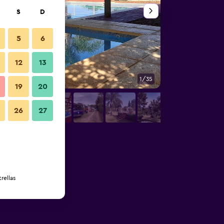
S
D
5
6
12
13
1/35
Piscina
19
20
26
27
rellas