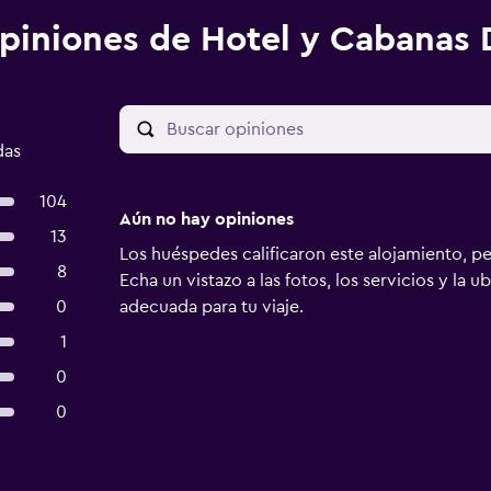
piniones de Hotel y Cabanas 
das
104
Aún no hay opiniones
13
Los huéspedes calificaron este alojamiento, p
8
Echa un vistazo a las fotos, los servicios y la u
0
adecuada para tu viaje.
1
0
0