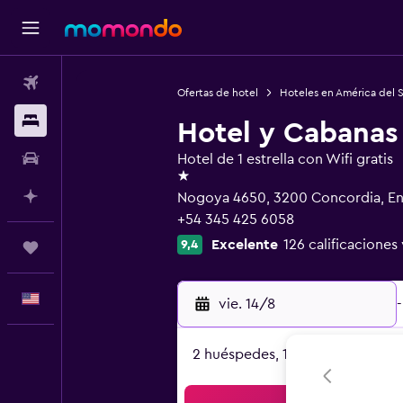
Vuelos
Ofertas de hotel
Hoteles en América del 
Alojamientos
Hotel y Cabanas
Autos
Hotel de 1 estrella con Wifi gratis
1 estrella
Planifica con IA
Nogoya 4650, 3200 Concordia, En
+54 345 425 6058
Excelente
126 calificaciones 
9,4
Trips
Español
vie. 14/8
-
2 huéspedes, 1 habitación