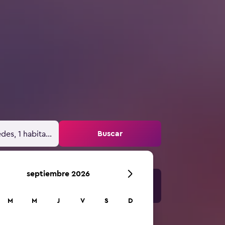
Buscar
des, 1 habitación
septiembre 2026
M
M
J
V
S
D