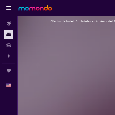
Ofertas de hotel
Hoteles en América del 
Vuelos
Alojamientos
Autos
Planifica con IA
Trips
Español