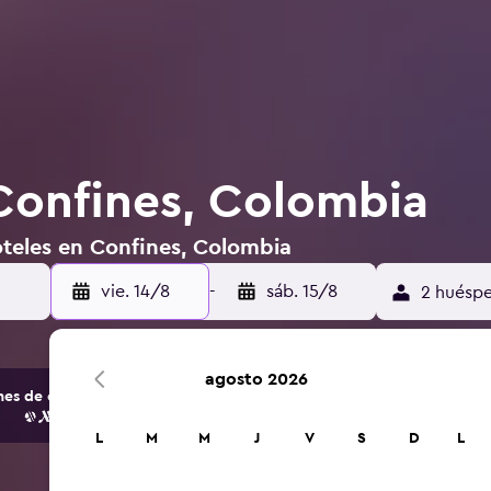
Confines, Colombia
oteles en Confines, Colombia
vie. 14/8
-
sáb. 15/8
2 huéspe
agosto 2026
s de opciones de hoteles y alojamientos.
L
M
M
J
V
S
D
L