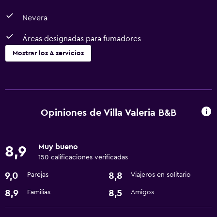
Nevera
Áreas designadas para fumadores
Mostrar los 4 servicios
Comedor
Microondas
Nevera
Opiniones de Villa Valeria B&B
Accesibilidad y adecuación
Muy bueno
8,9
Áreas designadas para fumadores
150 calificaciones verificadas
9,0
8,8
Parejas
Viajeros en solitario
Baño
Secador de pelo
8,9
8,5
Familias
Amigos