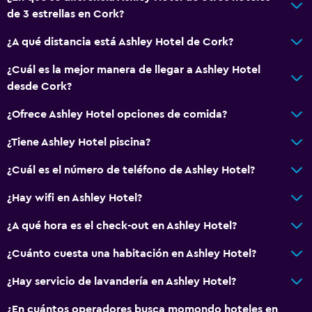
Para no fumadores
de 3 estrellas en Cork?
Almohada sin plumas
¿A qué distancia está Ashley Hotel de Cork?
Áreas designadas para fumadores
Entrada privada
¿Cuál es la mejor manera de llegar a Ashley Hotel
desde Cork?
Baño
¿Ofrece Ashley Hotel opciones de comida?
Ducha
¿Tiene Ashley Hotel piscina?
Baño pequeño adicional
¿Cuál es el número de teléfono de Ashley Hotel?
Secador de pelo
Aseo
¿Hay wifi en Ashley Hotel?
Papel higiénico
¿A qué hora es el check-out en Ashley Hotel?
Baño privado
¿Cuánto cuesta una habitación en Ashley Hotel?
Sistema de entretenimiento
¿Hay servicio de lavandería en Ashley Hotel?
Radio
¿En cuántos operadores busca momondo hoteles en