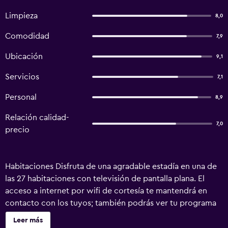
Limpieza
8,0
Comodidad
7,9
Ubicación
9,1
Servicios
7,1
Personal
8,9
Relación calidad-
7,0
precio
Habitaciones Disfruta de una agradable estadía en una de
las 27 habitaciones con televisión de pantalla plana. El
acceso a internet por wifi de cortesía te mantendrá en
contacto con los tuyos; también podrás ver tu programa
favorito en la televisión con canales por cable. El cuarto
Leer más
de baño dispone de ducha y secador de pelo. Las