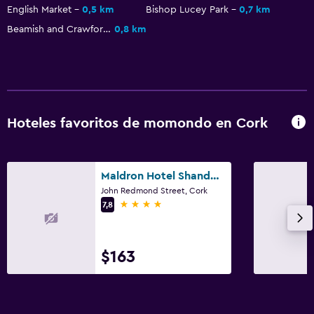
Teléfono
English Market
0,5 km
Bishop Lucey Park
0,7 km
Alfombrado
Beamish and Crawford
0,8 km
Vista a la ciudad
Espacio de almacenamiento
Salud y seguridad
Hoteles favoritos de momondo en Cork
Limpieza diaria
Botiquín de primeros auxilios
Cámaras CCTV en zonas comunes
Maldron Hotel Shandon Cork City
John Redmond Street, Cork
Cámaras CCTV en el exterior
4 estrellas
7,8
Seguridad las 24 horas
$163
Lavandería
Lavandería
Servicios de lavandería/tintorería