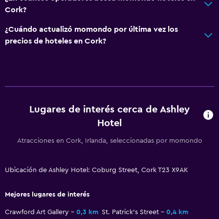
TV de pantalla plana
Cork?
Sala de estar/TV compartida
¿Cuándo actualizó momondo por última vez los
TV por cable o vía satélite
precios de hoteles en Cork?
TV
Comedor
Tetera eléctrica
Lugares de interés cerca de Ashley
Menús para dietas especiales (bajo petición)
Hotel
Restaurante
Atracciones en Cork, Irlanda, seleccionadas por momondo
Bar/lounge
Tetera/cafetera
Ubicación de Ashley Hotel: Coburg Street, Cork T23 X9AK
General
Mejores lugares de interés
Zona de estar
Crawford Art Gallery
0,3 km
St. Patrick's Street
0,4 km