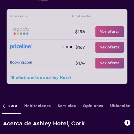
Proveedor
Total noche
$136
Ver oferta
$167
Ver oferta
$174
Ver oferta
15 ofertas más de Ashley Hotel
Sobre
Habitaciones
Servicios
Opiniones
Ubicación
Acerca de Ashley Hotel, Cork