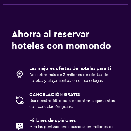
Plancha y tabla de planchar
Habitación
Enchufe cerca de la cama
Ahorra al reservar
Perchero
hoteles con momondo
Armario o clóset
Estacionamiento y transporte
Las mejores ofertas de hoteles para ti
Descubre más de 3 millones de ofertas de
Carga de vehículos eléctricos
hoteles y alojamientos en un solo lugar.
Estacionamiento gratuito
CANCELACIÓN GRATIS
Usa nuestro filtro para encontrar alojamientos
Zona de trabajo
con cancelación gratis.
Fax/fotocopiadora
Escritorio
Millones de opiniones
Mira las puntuaciones basadas en millones de