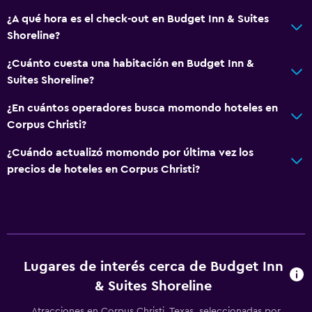
Lavandería
¿A qué hora es el check-out en Budget Inn & Suites
Shoreline?
Salud y seguridad
¿Cuánto cuesta una habitación en Budget Inn &
Limpieza diaria
Suites Shoreline?
Servicios y facilidades
¿En cuántos operadores busca momondo hoteles en
Corpus Christi?
Recepción 24 horas
¿Cuándo actualizó momondo por última vez los
Piscina
precios de hoteles en Corpus Christi?
Piscina al aire libre
Lugares de interés cerca de Budget Inn
& Suites Shoreline
Atracciones en Corpus Christi, Texas, seleccionadas por