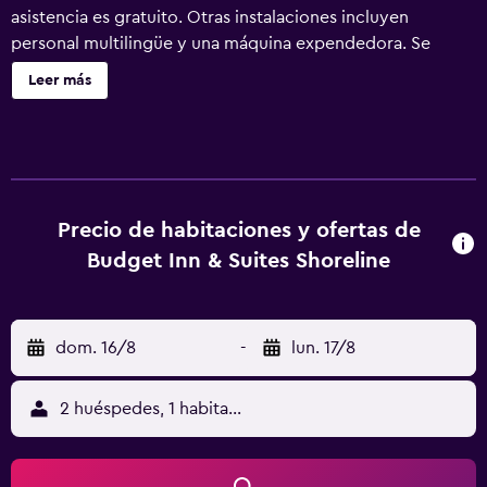
asistencia es gratuito. Otras instalaciones incluyen
personal multilingüe y una máquina expendedora. Se
ofrece servicio de cambio de toallas a petición. Budget
Leer más
Inn & Suites Shoreline ofrece 30 alojamientos con aire
acondicionado. Se ofrece una televisión LED en todas las
habitaciones. Las habitaciones disponen de baño
parcialmente abierto. Los baños están equipados con
bañera. Este motel en Corpus Christi ofrece acceso a
Internet wifi gratis con una velocidad de 50 Mbps o más.
Precio de habitaciones y ofertas de
Entre las comodidades especialmente pensadas para las
Budget Inn & Suites Shoreline
personas en viaje de negocios se incluyen escritorio, sillas
de oficina y teléfono. Es posible solicitar cambio de toallas
y cambio de sábanas. Se ofrece servicio de limpieza todos
dom. 16/8
-
lun. 17/8
los días. Los servicios de ocio y esparcimiento en este
motel incluyen una piscina al aire libre.
2 huéspedes, 1 habitación