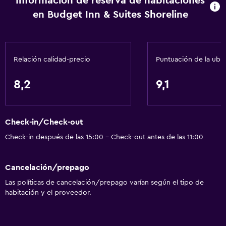
Información de reserva de habitaciones
en Budget Inn & Suites Shoreline
Calefacción
Baño
Tina de baño
Relación calidad-precio
Puntuación de la ubi
Secador de pelo
8,2
9,1
Aseo
Baño privado
Check-in/Check-out
Sistema de entretenimiento
Check-in después de las 15:00 - Check-out antes de las 11:00
Radio
Cancelación/prepago
TV por cable o vía satélite
Las políticas de cancelación/prepago varían según el tipo de
TV de pantalla plana
habitación y el proveedor.
General