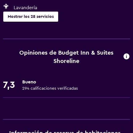
Lavandería
Mostrar los 28 servicios
Comedor
Tetera/cafetera
Nevera
Opiniones de Budget Inn & Suites
Cafetera
Shoreline
Máquina expendedora (bebidas)
Microondas
Bueno
7,3
294 calificaciones verificadas
Servicios básicos
Wifi gratis
Wifi disponible en todas las instalaciones
Internet
Aire acondicionado