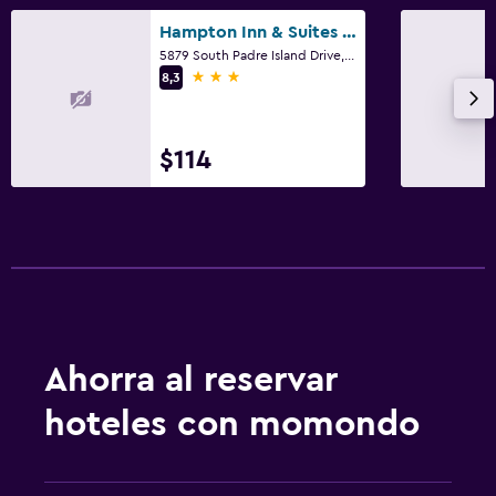
Hampton Inn & Suites Corpus Christi
5879 South Padre Island Drive, Corpus Christi, TX
3 estrellas
8,3
$114
Ahorra al reservar
hoteles con momondo