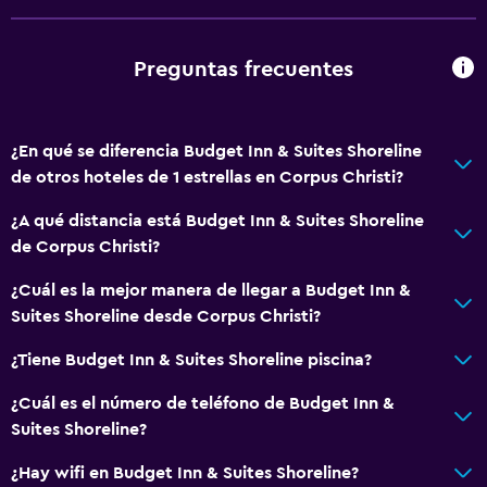
Teléfono
Alfombrado
Preguntas frecuentes
Zona de estar
Zona de trabajo
¿En qué se diferencia Budget Inn & Suites Shoreline
Fax/fotocopiadora
de otros hoteles de 1 estrellas en Corpus Christi?
Escritorio
¿A qué distancia está Budget Inn & Suites Shoreline
de Corpus Christi?
Estacionamiento y transporte
¿Cuál es la mejor manera de llegar a Budget Inn &
Estacionamiento gratuito
Suites Shoreline desde Corpus Christi?
¿Tiene Budget Inn & Suites Shoreline piscina?
Accesibilidad y adecuación
Áreas designadas para fumadores
¿Cuál es el número de teléfono de Budget Inn &
Suites Shoreline?
Lavandería
¿Hay wifi en Budget Inn & Suites Shoreline?