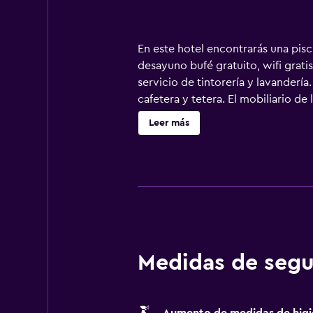
En este hotel encontrarás una pisc
desayuno bufé gratuito, wifi grati
servicio de tintorería y lavanderí
cafetera y tetera. El mobiliario d
con canales por cable de suscripci
Leer más
wifi gratis. Los servicios para las
restricciones). Las habitaciones t
días. Los servicios de ocio y espar
Medidas de segu