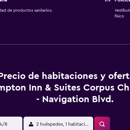
ene
Polític
idad de productos sanitarios.
Vestíbu
físico
Precio de habitaciones y ofer
pton Inn & Suites Corpus Chri
- Navigation Blvd.
14/8
2 huéspedes, 1 habitación