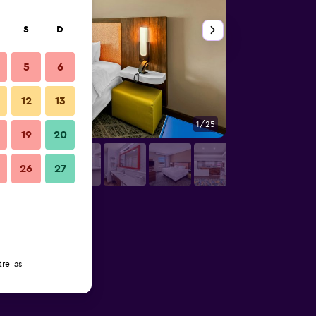
S
D
5
6
12
13
1/25
Lobby
19
20
26
27
rellas