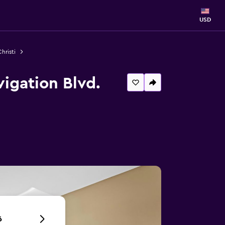
USD
hristi
vigation Blvd.
6