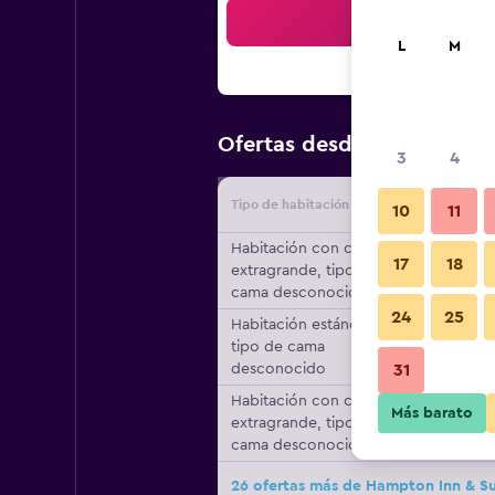
Bus
L
M
$92
Ofertas desde
/
Oferta má
3
4
Tipo de habitación
Proveedo
10
11
Habitación con cama
17
18
extragrande, tipo de
cama desconocido
24
25
Habitación estándar,
tipo de cama
desconocido
31
Habitación con cama
Más barato
extragrande, tipo de
cama desconocido
26 ofertas más de Hampton Inn & Sui