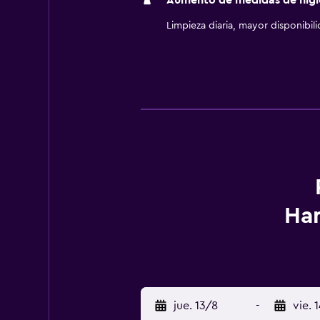
Aumento de medidas de higi
Limpieza diaria, mayor disponibil
Ham
jue. 13/8
-
vie. 