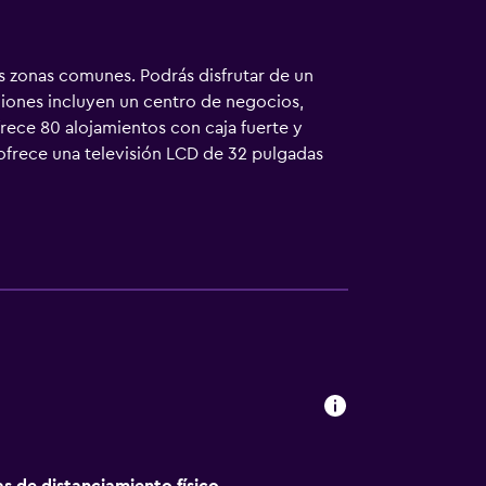
las zonas comunes. Podrás disfrutar de un
ciones incluyen un centro de negocios,
frece 80 alojamientos con caja fuerte y
 ofrece una televisión LCD de 32 pulgadas
hristi ofrece acceso a Internet por cable y
n llamadas locales gratuitas (pueden existir
ha. Se ofrece servicio de limpieza todos los
o abierto las 24 horas.