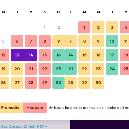
car
M
J
V
S
D
L
M
M
J
V
1
2
1
2
3
4
s barata de precio por noche
5
6
7
8
9
7
8
9
10
11
Habitación
r
Total noche
12
13
14
15
16
14
15
16
17
18
19
20
21
22
23
21
22
23
24
25
$92
Ver oferta
26
27
28
29
30
28
29
30
Fotos
$99
Ver oferta
Promedio
Más caro
En base a los precios promedio de hoteles de 3 est
$102
Ver oferta
tes Corpus Christi I-37 -