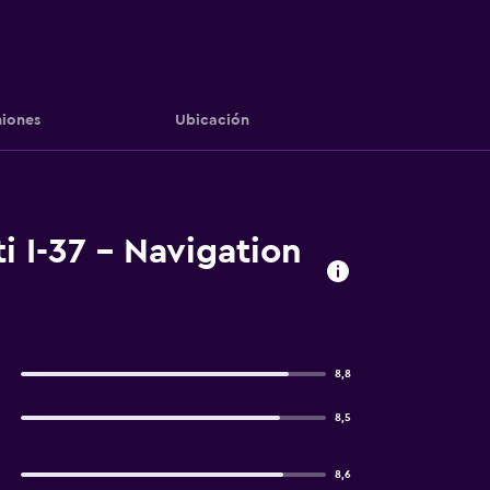
iones
Ubicación
 I-37 - Navigation
8,8
8,5
8,6