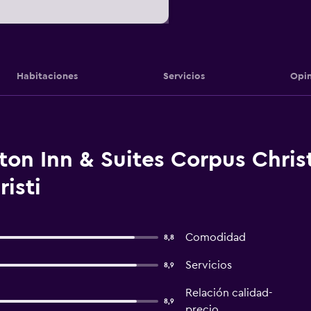
Habitaciones
Servicios
Opin
n Inn & Suites Corpus Christi
isti
Comodidad
8,8
Servicios
8,9
Relación calidad-
8,9
precio