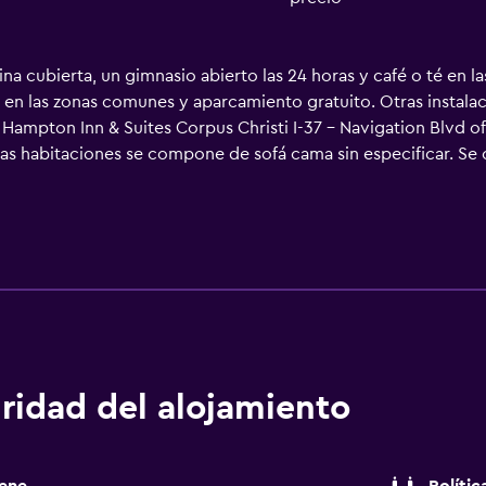
ina cubierta, un gimnasio abierto las 24 horas y café o té en 
s en las zonas comunes y aparcamiento gratuito. Otras instala
a. Hampton Inn & Suites Corpus Christi I-37 - Navigation Blvd o
e las habitaciones se compone de sofá cama sin especificar. Se
ón. Se ofrece frigorífico y microondas. Este hotel en Corpus C
 personas de negocios incluyen escritorio y teléfono; se ofrece
ambién incluyen secador de pelo y tabla de planchar con planc
cimiento en este hotel incluyen una piscina cubierta y gimnasi
ridad del alojamiento