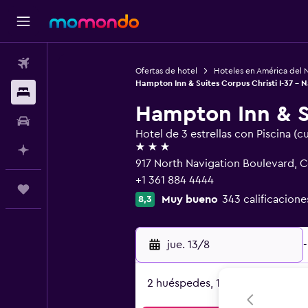
Vuelos
Ofertas de hotel
Hoteles en América del 
Hampton Inn & Suites Corpus Christi I-37 - N
Alojamientos
Hampton Inn & Su
Autos
Hotel de 3 estrellas con Piscina (c
3 estrellas
Planifica con IA
917 North Navigation Boulevard, C
+1 361 884 4444
Trips
Muy bueno
343 calificacione
8,3
jue. 13/8
-
2 huéspedes, 1 habitación