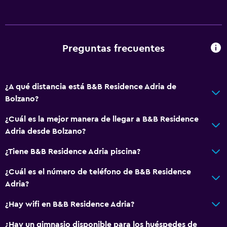
Ducha
Baño pequeño adicional
Bidé
Preguntas frecuentes
Secador de pelo
Aseo
¿A qué distancia está B&B Residence Adria de
Papel higiénico
Bolzano?
Baño privado
¿Cuál es la mejor manera de llegar a B&B Residence
Adria desde Bolzano?
Servicios básicos
Wifi gratis
¿Tiene B&B Residence Adria piscina?
Wifi disponible en todas las instalaciones
¿Cuál es el número de teléfono de B&B Residence
Internet
Adria?
Ropa de cama
¿Hay wifi en B&B Residence Adria?
Calefacción
¿Hay un gimnasio disponible para los huéspedes de