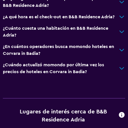
B&B Residence Adria?
Actividades
¿A qué hora es el check-out en B&B Residence Adria?
Senderismo
Bicicletas
¿Cuánto cuesta una habitación en B&B Residence
Adria?
Ciclismo
Esquí
¿En cuántos operadores busca momondo hoteles en
Corvara in Badia?
Estacionamiento y transporte
¿Cuándo actualizó momondo por última vez los
Estacionamiento gratuito
precios de hoteles en Corvara in Badia?
Estacionamiento privado
Servicio de traslado (cargo adicional)
Sistema de entretenimiento
Lugares de interés cerca de B&B
TV de pantalla plana
Residence Adria
TV por cable o vía satélite