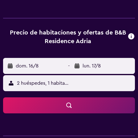
continental o italiano. Se puede practicar esquí y ciclismo
en los alrededores, y también hay servicio de alquiler de
bicicletas y guardaesquíes en el propio alojamiento. Paso
de Sella está a 19 km del alojamiento, y Saslong está a 19
km. El aeropuerto (Aeropuerto de Bolzano) está a 67 km.
Precio de habitaciones y ofertas de B&B
Residence Adria
dom. 16/8
-
lun. 17/8
2 huéspedes, 1 habitación