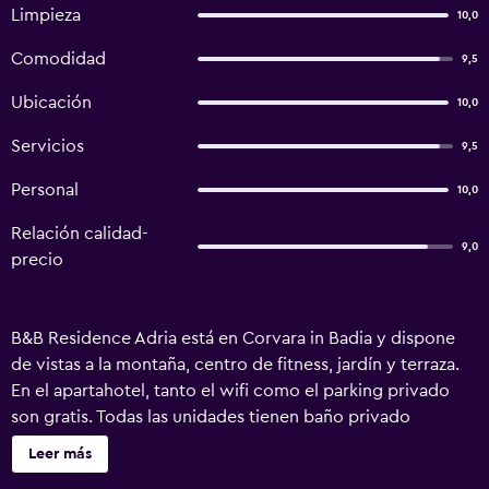
Limpieza
10,0
Comodidad
9,5
Ubicación
10,0
Servicios
9,5
Personal
10,0
Relación calidad-
9,0
precio
B&B Residence Adria está en Corvara in Badia y dispone
de vistas a la montaña, centro de fitness, jardín y terraza.
En el apartahotel, tanto el wifi como el parking privado
son gratis. Todas las unidades tienen baño privado
totalmente equipado con bidet y secador de pelo. En el
Leer más
alojamiento se puede disfrutar de un desayuno buffet,