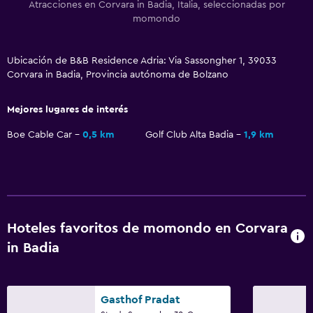
Atracciones en Corvara in Badia, Italia, seleccionadas por
TV
momondo
Aire libre
Ubicación de B&B Residence Adria: Via Sassongher 1, 39033
Terraza/patio
Corvara in Badia, Provincia autónoma de Bolzano
Terraza
Mejores lugares de interés
Jardín
Boe Cable Car
0,5 km
Golf Club Alta Badia
1,9 km
Accesibilidad y adecuación
Habitación hipoalergénica
Para no fumadores
Hoteles favoritos de momondo en Corvara
Lavandería
in Badia
Lavandería
Servicio de planchado
Gasthof Pradat