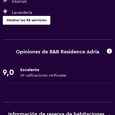
Internet
Lavandería
Mostrar los 55 servicios
Cocina
Tetera eléctrica
Lavavajillas
Opiniones de B&B Residence Adria
Horno
Microondas
Excelente
9,0
Utensilios de cocina
29 calificaciones verificadas
Cocina
Nevera
Cafetera
Comedor
Información de reserva de habitaciones
Cocineta