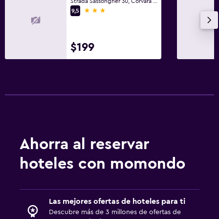
Strada Sassongher 30, Corvara in Badia, Provincia autónoma de Bolzano
Servicios y facilidades
3 estrellas
9,5
Caja fuerte
Acceso con tarjeta
$199
Habitación
Armario o clóset
Zona de trabajo
Fax/fotocopiadora
Ahorra al reservar
Gimnasio
hoteles con momondo
Gimnasio
Spa
Las mejores ofertas de hoteles para ti
Sauna
Descubre más de 3 millones de ofertas de