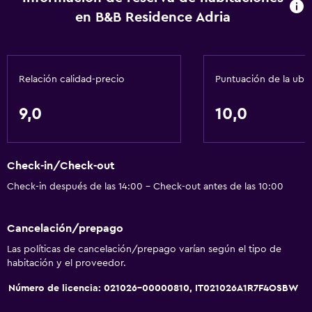
en B&B Residence Adria
General
Habitaciones familiares
Relación calidad-precio
Puntuación de la ubi
Zona de estar
Piso de parquet o madera noble
9,0
10,0
Sofá
Solárium
Check-in/Check-out
Teléfono
Check-in después de las 14:00 - Check-out antes de las 10:00
Alfombrado
Vista a la montaña
Cancelación/prepago
Bodega de esquí
Las políticas de cancelación/prepago varían según el tipo de
Espacio de almacenamiento
habitación y el proveedor.
Número de licencia: 021026-00000810, IT021026A1R7F4OSBW
Baño