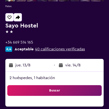
Fotos
Sayo Hostel
2 estrellas
+34 669 514 165
Aceptable
40 calificaciones verificadas
6,4
jue. 13/8
-
vie. 14/8
2 huéspedes, 1 habitación
Buscar