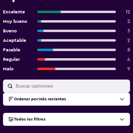
Excelente
12
Muy bueno
2
Bueno
3
Aceptable
2
Pasable
8
Regular
4
Malo
9
Ordenar por
:
Más recientes
Todos los filtros