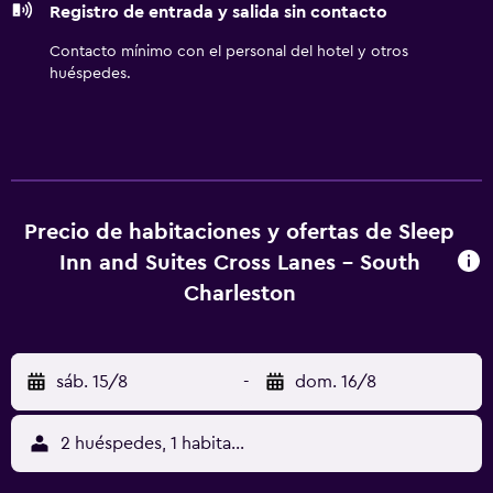
Registro de entrada y salida sin contacto
plancha y cortinas opacas. Es posible solicitar cambio de
toallas y cambio de sábanas. Se ofrece servicio de
Contacto mínimo con el personal del hotel y otros
limpieza todos los días. Los servicios de ocio y
huéspedes.
esparcimiento en este hotel incluyen una piscina cubierta
y gimnasio abierto las 24 horas. No se permite la entrada a
la piscina, al gimnasio y al hidromasaje de niños menores
de 16 años sin la supervisión de un adulto.
Precio de habitaciones y ofertas de Sleep
Inn and Suites Cross Lanes - South
Charleston
sáb. 15/8
-
dom. 16/8
2 huéspedes, 1 habitación