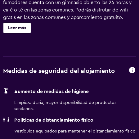
fumadores cuenta con un gimnasio abierto las 24 horas y
café o té en las zonas comunes. Podrás disfrutar de wifi
gratis en las zonas comunes y aparcamiento gratuito.
También encontrarás un centro de negocios, una zona
Leer más
para conferencias y lavandería. Se ofrece un servicio de
limpieza a petición. Sleep Inn & Suites Cross Lanes - South
Charleston ofrece 119 alojamientos con aire
acondicionado, periódicos gratuitos y cafetera y tetera.
Las camas están vestidas con ropa de cama de alta
calidad. Se ofrece una televisión de pantalla plana de 32
Medidas de seguridad del alojamiento
pulgadas con canales por cable de suscripción. Los
huéspedes pueden utilizar los siguientes servicios
Aumento de medidas de higiene
disponibles en las habitaciones: frigorífico y microondas.
Los baños están equipados con artículos de higiene
Limpieza diaria, mayor disponibilidad de productos
personal gratuitos y secador de pelo. Este hotel en Cross
sanitarios.
Lanes ofrece acceso a Internet wifi gratis. Los servicios
Políticas de distanciamiento físico
para las personas de negocios incluyen teléfono con
llamadas locales gratuitas (pueden existir restricciones).
Vestíbulos equipados para mantener el distanciamiento físico
Las habitaciones también incluyen tabla de planchar con