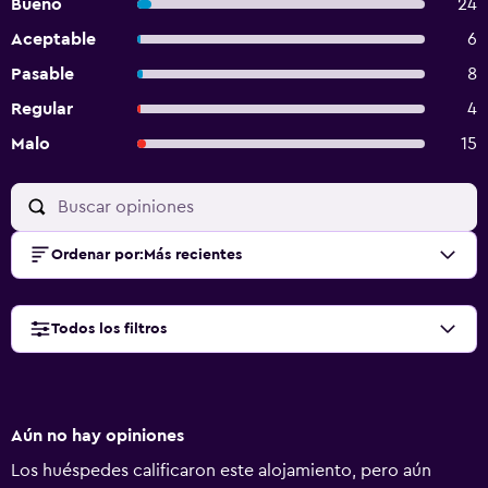
Bueno
24
Aceptable
6
Pasable
8
Regular
4
Malo
15
Ordenar por
:
Más recientes
Todos los filtros
Aún no hay opiniones
Los huéspedes calificaron este alojamiento, pero aún