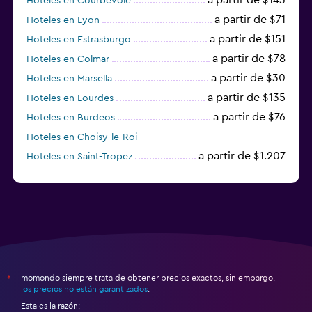
Hoteles en Courbevoie
a partir de $71
Hoteles en Lyon
a partir de $151
Hoteles en Estrasburgo
a partir de $78
Hoteles en Colmar
a partir de $30
Hoteles en Marsella
a partir de $135
Hoteles en Lourdes
a partir de $76
Hoteles en Burdeos
Hoteles en Choisy-le-Roi
a partir de $1.207
Hoteles en Saint-Tropez
a partir de $68
Hoteles en Montpellier
momondo siempre trata de obtener precios exactos, sin embargo,
*
los precios no están garantizados
.
Esta es la razón: