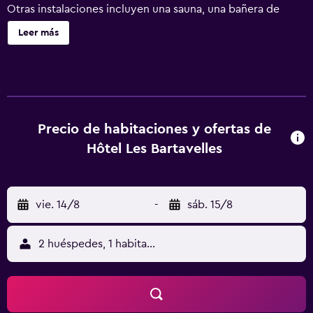
Otras instalaciones incluyen una sauna, una bañera de
hidromasaje y salas de tratamientos o masajes. Hôtel Les
Leer más
Bartavelles ofrece 43 alojamientos con caja fuerte y
secador de pelo. Todos los alojamientos tienen mobiliario
diferente. Se ofrece una televisión de pantalla plana con
canales digitales de suscripción. Los huéspedes pueden
navegar por la web gracias a nuestro acceso a Internet
wifi gratis. Los servicios para las personas de negocios
Precio de habitaciones y ofertas de
incluyen escritorio y teléfono. Se ofrece servicio de
Hôtel Les Bartavelles
limpieza todos los días. En el alojamiento hay piscina al
aire libre de temporada y bañera de hidromasaje. Otros
servicios de ocio y esparcimiento incluyen sauna. No se
vie. 14/8
-
sáb. 15/8
permite la entrada al centro de bienestar, al gimnasio y al
hidromasaje a huéspedes menores de 14 años. Se pueden
practicar las actividades de ocio y esparcimiento que se
2 huéspedes, 1 habitación
indican más abajo en las instalaciones o cerca del
alojamiento (es posible que se aplique un recargo).