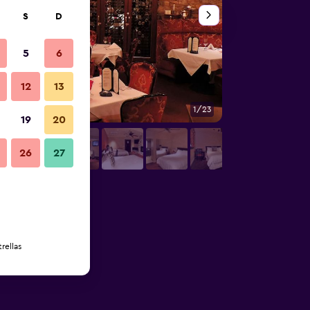
S
D
5
6
12
13
1/23
Vista del exterior
19
20
26
27
rellas