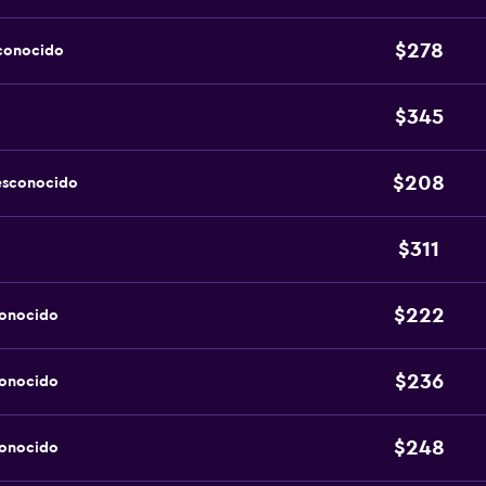
$278
sconocido
$345
$208
esconocido
$311
$222
conocido
$236
conocido
$248
conocido