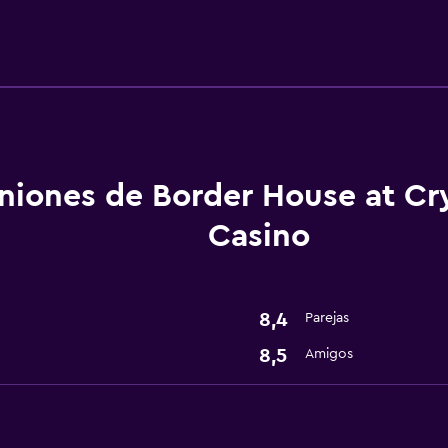
Servicios básicos
Wifi gratis
Aire acondicionado
Artículos de aseo gratis
niones de Border House at Cr
Accesibilidad y adecuac
Casino
Habitaciones para no fu
Hipoalergénico
8,4
Parejas
Comedor
8,5
Amigos
Cafetera
Nevera