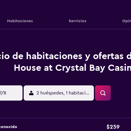
Habitaciones
Servicios
Opin
io de habitaciones y ofertas 
House at Crystal Bay Casi
17/8
2 huéspedes, 1 habitación
$259
sconocido