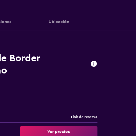
iones
Ubicación
de Border
no
Link de reserva
Ver precios