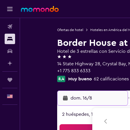
Vuelos
Ofertas de hotel
Hoteles en América del 
Alojamientos
Border House at 
Autos
Hotel de 3 estrellas con Servicio 
3 estrellas
Planifica con IA
14 State Highway 28, Crystal Bay,
+1 775 833 6333
Muy bueno
62 calificaciones
8,4
Trips
Español
dom. 16/8
-
2 huéspedes, 1 habitación