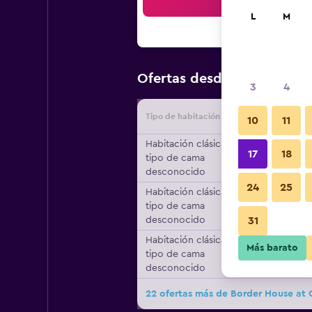
Bus
L
M
$113
Ofertas desde
/
Oferta má
3
4
Tipo de habitación
Proveedo
10
11
Habitación clásica,
17
18
tipo de cama
desconocido
24
25
Habitación clásica,
tipo de cama
desconocido
31
Habitación clásica,
Más barato
tipo de cama
desconocido
22 ofertas más de Border House at 