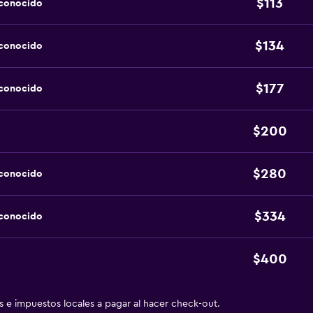
$113
sconocido
$134
sconocido
$177
sconocido
$200
$280
sconocido
$334
sconocido
$400
as e impuestos locales a pagar al hacer check-out.