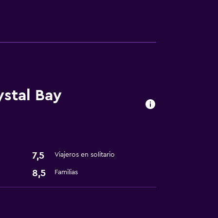
ystal Bay
ión
madores disponibles
7,5
Viajeros en solitario
8,5
Familias