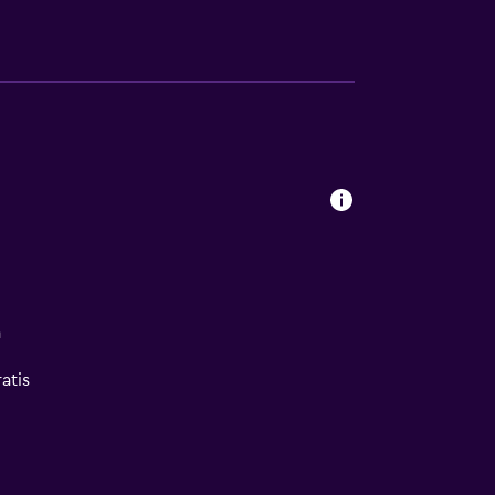
a
atis