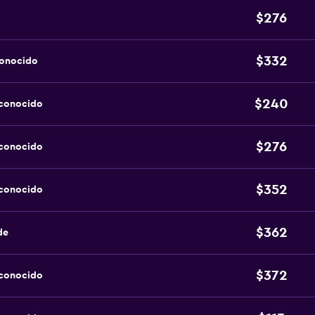
$276
$332
conocido
$240
sconocido
$276
sconocido
$352
sconocido
$362
de
$372
sconocido