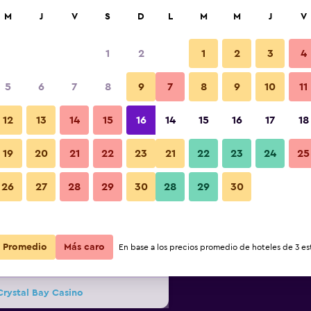
car
M
J
V
S
D
L
M
M
J
V
1
2
1
2
3
4
s barata de precio por noche
5
6
7
8
9
7
8
9
10
11
Restaurante
r
Total noche
12
13
14
15
16
14
15
16
17
18
19
20
21
22
23
21
22
23
24
25
$113
Ver oferta
Fotos
26
27
28
29
30
28
29
30
$134
Ver oferta
Promedio
Más caro
En base a los precios promedio de hoteles de 3 est
$177
Ver oferta
Crystal Bay Casino