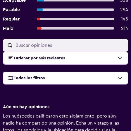
Aceptable
338
Pasable
294
Regular
145
Malo
214
Ordenar por
:
Más recientes
Todos los filtros
Aún no hay opiniones
Los huéspedes calificaron este alojamiento, pero aún
nadie ha compartido una opinión. Echa un vistazo a las
fotos, los servicios y la ubicación para decidir si es la