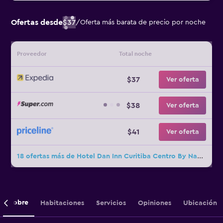
Ofertas desde
$37
/
Oferta más barata de precio por noche
Proveedor
Total noche
$37
Ver oferta
$38
Ver oferta
$41
Ver oferta
18 ofertas más de Hotel Dan Inn Curitiba Centro By Nacional Inn
Sobre
Habitaciones
Servicios
Opiniones
Ubicación