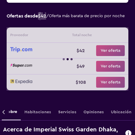
Ofertas desde
$42
/
Oferta más barata de precio por noche
Proveedor
Total noche
$42
Ver oferta
$49
Ver oferta
$108
Ver oferta
Sobre
Habitaciones
Servicios
Opiniones
Ubicación
Acerca de Imperial Swiss Garden Dhaka,