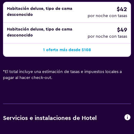
tabla de planchar con plancha. Los servicios de ocio y
esparcimiento en este hotel incluyen una piscina cubierta
$42
Habitación deluxe, tipo de cama
desconocido
y un centro de bienestar abierto las 24 horas. No se
por noche con tasas
permite la entrada a la piscina, al centro de bienestar y al
$49
Habitación deluxe, tipo de cama
gimnasio a huéspedes menores de 18 años. Se pueden
desconocido
por noche con tasas
practicar las actividades de ocio y esparcimiento que se
indican más abajo en las instalaciones o cerca del
1 oferta más desde $108
alojamiento (es posible que se aplique un recargo).
*
El total incluye una estimación de tasas e impuestos locales a
pagar al hacer check-out.
Servicios e instalaciones de Hotel