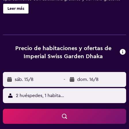
de recogida en el aeropuerto. También encontrarás un
Leer más
bar-cafetería, una terraza en la azotea y un centro de
negocios disponible las 24 horas. Hotel Swiss Garden
ofrece 40 alojamientos con aire acondicionado, con
acceso por pasillos exteriores y chimenea y minibar. Las
habitaciones disponen de patio. Estos alojamientos con
mobiliario y decoración diferentes disponen de comedor
Precio de habitaciones y ofertas de
independiente. Las camas están vestidas con ropa de
Imperial Swiss Garden Dhaka
cama de alta calidad. Se ofrece una televisión LED con
canales por cable. Se ofrece frigorífico y cafetera y tetera.
Los baños están equipados con zapatillas, artículos de
sáb. 15/8
-
dom. 16/8
higiene personal gratuitos y secador de pelo. Este hotel
en Dhaka ofrece acceso a Internet por cable y wifi gratis.
Entre las comodidades especialmente pensadas para las
2 huéspedes, 1 habitación
personas en viaje de negocios se incluyen escritorio,
periódicos gratuitos y teléfono. Las habitaciones también
incluyen caja fuerte y botella de agua gratuita. Se ofrece
servicio de limpieza todos los días y es posible solicitar