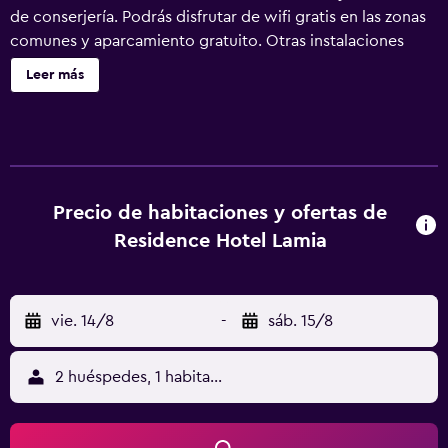
de conserjería. Podrás disfrutar de wifi gratis en las zonas
comunes y aparcamiento gratuito. Otras instalaciones
incluyen lavandería, servicio de recepción 24 horas y una
Leer más
caja fuerte en la recepción. Se incluye un servicio de
limpieza limitado. La Mia Residence Hotel ofrece 106
alojamientos con arrocera y secador de pelo. En este
hotel de 3 estrellas, los alojamientos incluyen cocina con
frigorífico y microondas. Los baños están equipados con
ducha. Este hotel en Daejeon ofrece acceso a Internet por
Precio de habitaciones y ofertas de
cable y wifi gratis. Se ofrece una televisión LCD en todas
Residence Hotel Lamia
las habitaciones. Se ofrece servicio de limpieza solo entre
semana.
vie. 14/8
-
sáb. 15/8
2 huéspedes, 1 habitación