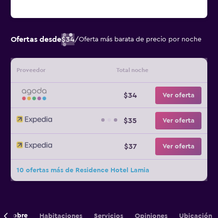
Ofertas desde
$34
/
Oferta más barata de precio por noche
Proveedor
Total noche
$34
Ver oferta
$35
Ver oferta
$37
Ver oferta
10 ofertas más de Residence Hotel Lamia
Sobre
Habitaciones
Servicios
Opiniones
Ubicación