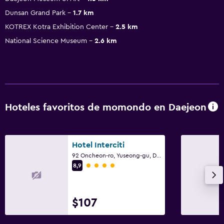
Dunsan Grand Park
1.7 km
KOTREX Kotra Exhibition Center
2.5 km
National Science Museum
2.6 km
Hoteles favoritos de momondo en Daejeon
Hotel Interciti
92 Oncheon-ro, Yuseong-gu, Daejeon
Categoría 4
8,9
$107