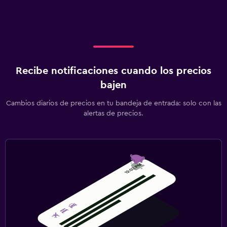
Jardín
Parrilla
Terraza
Recibe notificaciones cuando los precios
Lavandería
bajen
Lavandería
Servicio de planchado
Cambios diarios de precios en tu bandeja de entrada: solo con las
alertas de precios.
Servicios de lavandería/tintorería
Plancha para pantalones
Habitación
Camas extralargas (+2 m)
Enchufe cerca de la cama
Perchero