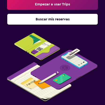
Empezar a usar Trips
Estacionamiento y transporte
Estacionamiento gratuito
Buscar mis reservas
Estacionamiento privado
Servicio de traslado (cargo adicional)
Traslado aeropuerto
Sistema de entretenimiento
TV de pantalla plana
TV por cable o vía satélite
Sala de estar/TV compartida
TV
Aire libre
Chimenea exterior