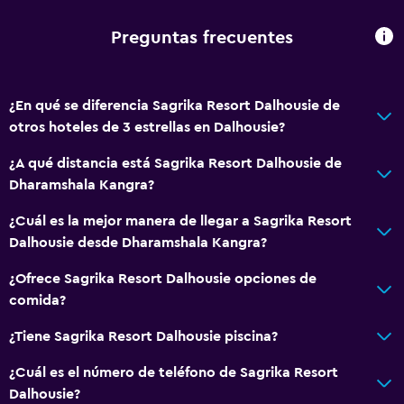
Toallas
Toallas/ropa de cama (cargo adicional)
Preguntas frecuentes
Papeleras
¿En qué se diferencia Sagrika Resort Dalhousie de
Accesibilidad y adecuación
otros hoteles de 3 estrellas en Dalhousie?
Unidad accesible para personas en silla de ruedas
¿A qué distancia está Sagrika Resort Dalhousie de
Fregadero bajo
Dharamshala Kangra?
Áreas designadas para fumadores
¿Cuál es la mejor manera de llegar a Sagrika Resort
Habitaciones para no fumadores disponibles
Dalhousie desde Dharamshala Kangra?
Accesibilidad
¿Ofrece Sagrika Resort Dalhousie opciones de
Ascensor
comida?
Ascensor disponible
¿Tiene Sagrika Resort Dalhousie piscina?
Estacionamiento accesible
Plantas superiores accesibles por ascensor
¿Cuál es el número de teléfono de Sagrika Resort
Dalhousie?
Plantas superiores accesibles por escaleras