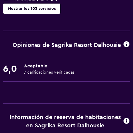
Mostrar los 103 servicios
Servicios y facilidades
Cajero automático/banco
Centro de negocios
Opiniones de Sagrika Resort Dalhousie
Renta de autos
Servicio de despertador
Aceptable
6,0
Servicio de conserjería
7 calificaciones verificadas
Instalaciones para reuniones
Minimercado en las instalaciones
Boletos de transporte público
Servicio de habitaciones
Información de reserva de habitaciones
Mostrador de información turística
en Sagrika Resort Dalhousie
Acceso con llave