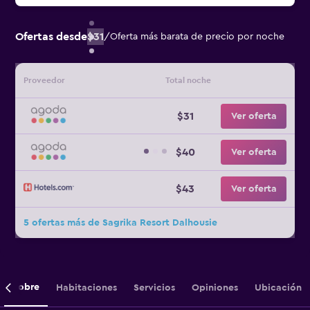
Ofertas desde
$31
/
Oferta más barata de precio por noche
Proveedor
Total noche
$31
Ver oferta
$40
Ver oferta
$43
Ver oferta
5 ofertas más de Sagrika Resort Dalhousie
Sobre
Habitaciones
Servicios
Opiniones
Ubicación