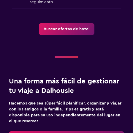
seguimiento.
Baño
Secador de pelo
Baño privado
Buscar ofertas de hotel
Ducha
Tina de baño
Aseo
Papel higiénico
Salud y seguridad
Una forma más fácil de gestionar
Limpieza diaria
tu viaje a Dalhousie
Cámaras CCTV en zonas comunes
Hacemos que sea súper fácil planificar, organizar y viajar
Cámaras CCTV en el exterior
con los amigos o la familia. Trips es gratis y está
disponible para su uso independientemente del lugar en
Seguridad las 24 horas
el que reserves.
Botiquín de primeros auxilios