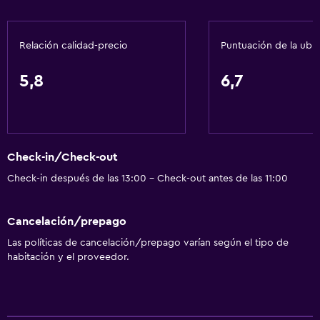
Acceso con tarjeta
Check-out exprés
Relación calidad-precio
Puntuación de la ubi
Check-in/check-out privado
Recepción 24 horas
5,8
6,7
Servicios básicos
Wifi disponible en todas las instalaciones
Check-in/Check-out
Internet
Check-in después de las 13:00 - Check-out antes de las 11:00
Ventilador
Extinguidor
Cancelación/prepago
Artículos de aseo gratis
Las políticas de cancelación/prepago varían según el tipo de
Aire acondicionado
habitación y el proveedor.
Wifi gratis
Ropa de cama