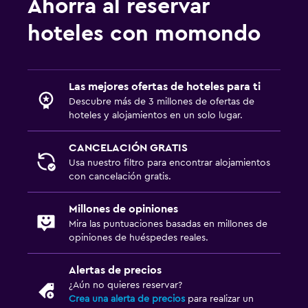
Ahorra al reservar
Entretenimiento nocturno
Paseos a caballo
hoteles con momondo
Karaoke
Senderismo
Las mejores ofertas de hoteles para ti
Descubre más de 3 millones de ofertas de
Ideal para familias
hoteles y alojamientos en un solo lugar.
Cuidado de niños o guardería
CANCELACIÓN GRATIS
Comidas para niños
Usa nuestro filtro para encontrar alojamientos
Buffet infantil
con cancelación gratis.
Zona cubierta de juegos
Millones de opiniones
Club infantil
Mira las puntuaciones basadas en millones de
opiniones de huéspedes reales.
Equipo infantil para zona de juegos al aire libre
Parque infantil
Alertas de precios
Protectores de enchufes
¿Aún no quieres reservar?
Crea una alerta de precios
para realizar un