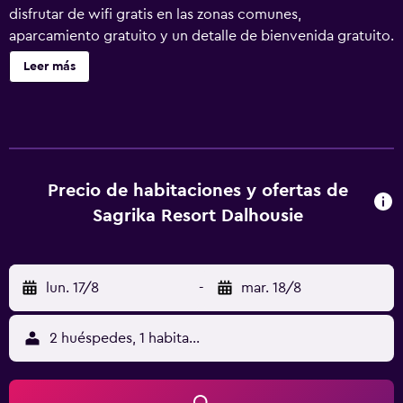
disfrutar de wifi gratis en las zonas comunes,
aparcamiento gratuito y un detalle de bienvenida gratuito.
Otras instalaciones incluyen servicio de tintorería,
Leer más
lavandería y asistencia turística y para la compra de
entradas. Se ofrece un servicio de limpieza a petición.
Sagrika Resort ofrece 120 alojamientos con artículos de
higiene personal gratuitos y ventilador de techo. Estos
alojamientos con mobiliario y decoración diferentes
disponen de escritorio. Se ofrece una televisión LCD de 32
Precio de habitaciones y ofertas de
pulgadas con canales por cable. Los baños están
Sagrika Resort Dalhousie
equipados con ducha. Es posible solicitar cambio de
toallas y cambio de sábanas. Se ofrece servicio de
limpieza a petición. Se pueden practicar las actividades de
lun. 17/8
-
mar. 18/8
ocio y esparcimiento que se indican más abajo en las
instalaciones o cerca del alojamiento (es posible que se
aplique un recargo).
2 huéspedes, 1 habitación