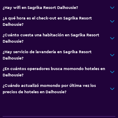
¿Hay wifi en Sagrika Resort Dalhousie?
Comedor
¿A qué hora es el check-out en Sagrika Resort
Tetera eléctrica
Dalhousie?
Almuerzos para llevar
¿Cuánto cuesta una habitación en Sagrika Resort
Menús para dietas especiales (bajo petición)
Dalhousie?
Restaurante
¿Hay servicio de lavandería en Sagrika Resort
La comida se puede entregar en el alojamiento
Dalhousie?
Desayuno en la habitación
¿En cuántos operadores busca momondo hoteles en
Tetera/cafetera
Dalhousie?
Tetera
¿Cuándo actualizó momondo por última vez los
Comedor
precios de hoteles en Dalhousie?
General
Habitaciones familiares