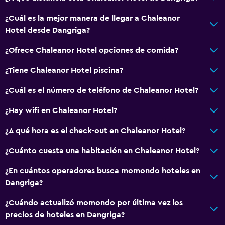
Vista al mar
Vista al jardín
¿Cuál es la mejor manera de llegar a Chaleanor
Hotel desde Dangriga?
Vista a la montaña
Piso de mosaico/mármol
¿Ofrece Chaleanor Hotel opciones de comida?
Vista a la ciudad
¿Tiene Chaleanor Hotel piscina?
Espacio de almacenamiento
¿Cuál es el número de teléfono de Chaleanor Hotel?
Baño
¿Hay wifi en Chaleanor Hotel?
Ducha
¿A qué hora es el check-out en Chaleanor Hotel?
Tina de baño
¿Cuánto cuesta una habitación en Chaleanor Hotel?
Aseo
¿En cuántos operadores busca momondo hoteles en
Papel higiénico
Dangriga?
Baño privado
¿Cuándo actualizó momondo por última vez los
precios de hoteles en Dangriga?
Salud y seguridad