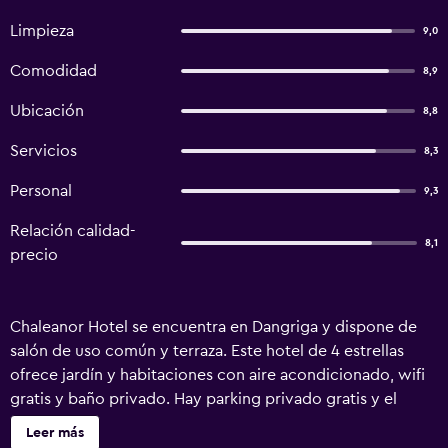
Limpieza
9,0
Comodidad
8,9
Ubicación
8,8
Servicios
8,3
Personal
9,3
Relación calidad-
8,1
precio
Chaleanor Hotel se encuentra en Dangriga y dispone de
salón de uso común y terraza. Este hotel de 4 estrellas
ofrece jardín y habitaciones con aire acondicionado, wifi
gratis y baño privado. Hay parking privado gratis y el
alojamiento ofrece servicio de traslado de pago para ir o
Leer más
volver del aeropuerto. En el hotel, cada habitación cuenta