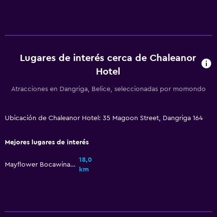
Limpieza diaria
Botiquín de primeros auxilios
Cámaras CCTV en zonas comunes
Cámaras CCTV en el exterior
Lugares de interés cerca de Chaleanor
Hotel
Seguridad las 24 horas
Atracciones en Dangriga, Belice, seleccionadas por momondo
Estacionamiento y transporte
Traslado al aeropuerto (con cargos)
Ubicación de Chaleanor Hotel: 35 Magoon Street, Dangriga 164
Estacionamiento gratuito
Mejores lugares de interés
Estacionamiento privado
Servicio de traslado (cargo adicional)
18,0
Mayflower Bocawina National Park
km
Sistema de entretenimiento
TV de pantalla plana