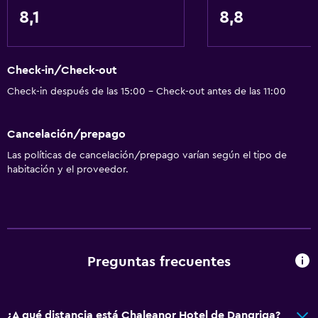
Servicios y facilidades
8,1
8,8
Servicio de despertador
Servicio de conserjería
Check-in/Check-out
Caja fuerte
Check-in después de las 15:00 - Check-out antes de las 11:00
Servicio de habitaciones
Mostrador de información turística
Cancelación/prepago
Acceso con llave
Las políticas de cancelación/prepago varían según el tipo de
Check-out exprés
habitación y el proveedor.
Check-in/check-out privado
Recepción 24 horas
General
Preguntas frecuentes
Acceso al salón ejecutivo
Habitaciones familiares
¿A qué distancia está Chaleanor Hotel de Dangriga?