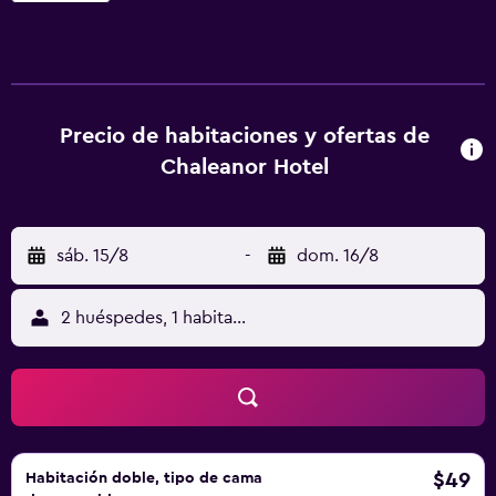
con armario. En Chaleanor Hotel, cada habitación está
equipada con TV de pantalla plana y algunas también
ofrecen vistas al mar. En el alojamiento, todas las
habitaciones cuentan con ropa de cama y toallas. El
personal, que habla inglés y español, ofrece información
Precio de habitaciones y ofertas de
en la recepción. El aeropuerto (Aeropuerto de Dangriga)
Chaleanor Hotel
está a 3 km.
sáb. 15/8
-
dom. 16/8
2 huéspedes, 1 habitación
$49
Habitación doble, tipo de cama