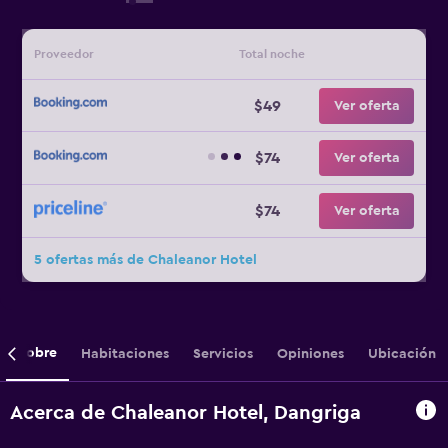
Proveedor
Total noche
$49
Ver oferta
$74
Ver oferta
$74
Ver oferta
5 ofertas más de Chaleanor Hotel
Sobre
Habitaciones
Servicios
Opiniones
Ubicación
Acerca de Chaleanor Hotel, Dangriga