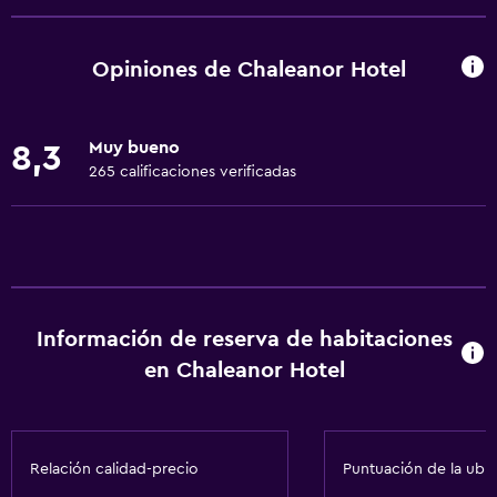
Wifi gratis
Wifi disponible en todas las instalaciones
Opiniones de Chaleanor Hotel
Internet
Ropa de cama
Muy bueno
8,3
Toallas
265 calificaciones verificadas
Ventilador
Extinguidor
Artículos de aseo gratis
Champú
Información de reserva de habitaciones
Alarma de humo
en Chaleanor Hotel
Gel de ducha
Aire acondicionado
Papeleras
Relación calidad-precio
Puntuación de la ubi