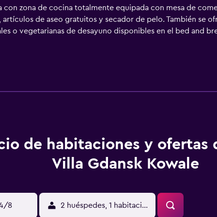
a con zona de cocina totalmente equipada con mesa de comedo
 artículos de aseo gratuitos y secador de pelo. También se of
les o vegetarianas de desayuno disponibles en el bed and brea
a 10 km. El aeropuerto (Aeropuerto de Gdańsk-Lech Wałęsa) es
cio de habitaciones y ofertas
Villa Gdansk Kowale
14/8
2 huéspedes, 1 habitación