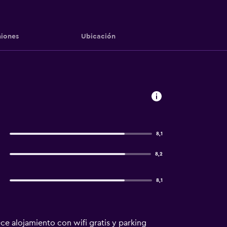
iones
Ubicación
8,1
8,2
8,1
ce alojamiento con wifi gratis y parking