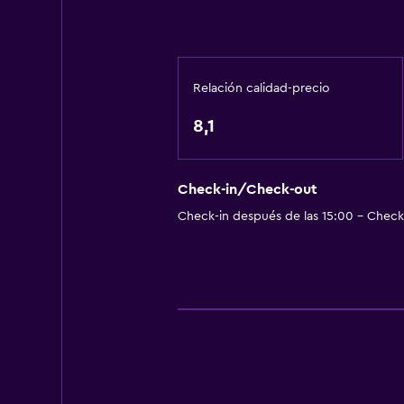
Aseo
Papel higiénico
Baño privado
Relación calidad-precio
Accesibilidad y adecuación
8,1
Para no fumadores
Almohada sin plumas
Check-in/Check-out
Plantas superiores accesibles por 
Check-in después de las 15:00 - Check-
Áreas designadas para fumadores
Habitación
Enchufe cerca de la cama
Perchero
Armario o clóset