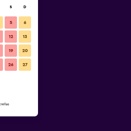
S
D
5
6
12
13
19
20
26
27
rellas