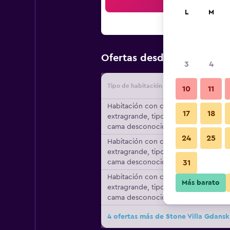
Bus
L
M
$76
Ofertas desde
/
Oferta má
3
4
Tipo de habitación
Proveedo
10
11
Habitación con cama
17
18
extragrande, tipo de
cama desconocido
24
25
Habitación con cama
extragrande, tipo de
cama desconocido
31
Habitación con cama
Más barato
extragrande, tipo de
cama desconocido
4 ofertas más de Stone Villa Gdans