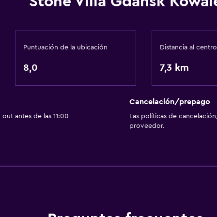
Stone Villa Gdansk Kowal
TV por cable o vía satéli
TV
Puntuación de la ubicación
Distancia al centro
8,0
Estacionamiento y tran
7,3 km
Traslado aeropuerto
Estacionamiento gratuit
Cancelación/prepago
escaleras
Estacionamiento privad
out antes de las 11:00
Las políticas de cancelación
proveedor.
General
Habitaciones familiares
Piso de parquet o mader
Espacio de almacenamie