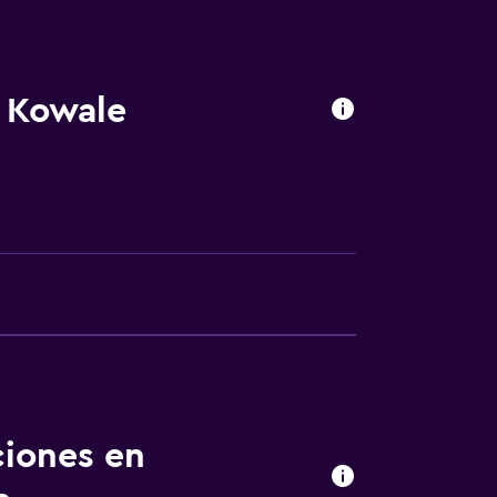
k Kowale
ento
ciones en