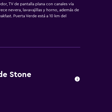
r, TV de pantalla plana con canales vía
rece nevera, lavavajillas y horno, además de
kfast. Puerta Verde está a 10 km del
tá a 11 km.
 de Stone