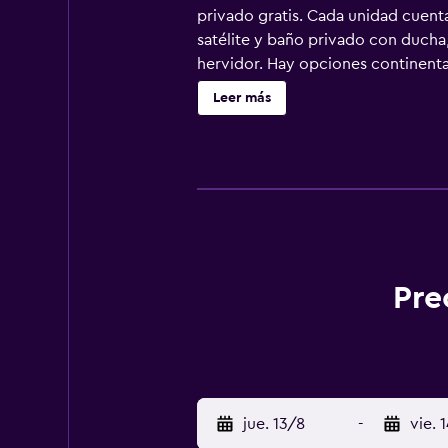
privado gratis. Cada unidad cuent
satélite y baño privado con ducha,
hervidor. Hay opciones continenta
alojamiento, y Puente Largo está 
Leer más
Pre
jue. 13/8
-
vie. 