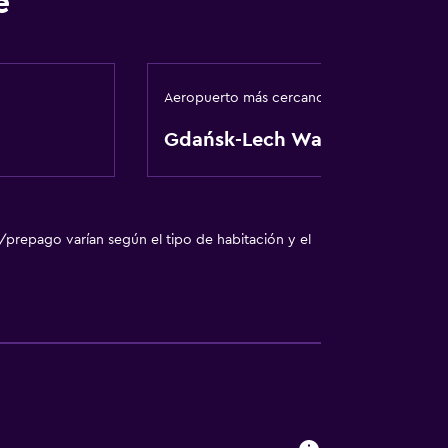
e
te
Aeropuerto más cercano
sporte
Gdańsk-Lech Wałęsa
o
o
/prepago varían según el tipo de habitación y el
a noble
nto