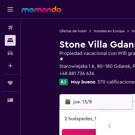
Vuelos
Ofertas de hotel
Hoteles en Europa
Ho
Alojamientos
Stone Villa Gda
Autos
Propiedad vacacional con Wifi gra
1 estrella
Planifica con IA
Starowiejska 1 A, 80-180 Gdansk, 
+48 881 736 636
Muy bueno
370 calificacione
8,1
Trips
Español
jue. 13/8
-
2 huéspedes, 1 habitación