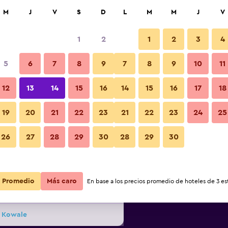
car
M
J
V
S
D
L
M
M
J
V
1
2
1
2
3
4
s barata de precio por noche
5
6
7
8
9
7
8
9
10
11
r
Total noche
12
13
14
15
16
14
15
16
17
18
19
20
21
22
23
21
22
23
24
25
$76
Ver oferta
26
27
28
29
30
28
29
30
$81
Ver oferta
Promedio
Más caro
En base a los precios promedio de hoteles de 3 est
$88
Ver oferta
k Kowale