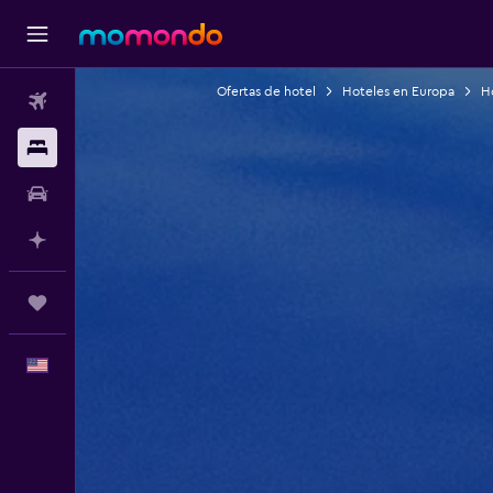
Ofertas de hotel
Hoteles en Europa
Ho
Vuelos
Alojamientos
Autos
Planifica con IA
Trips
Español