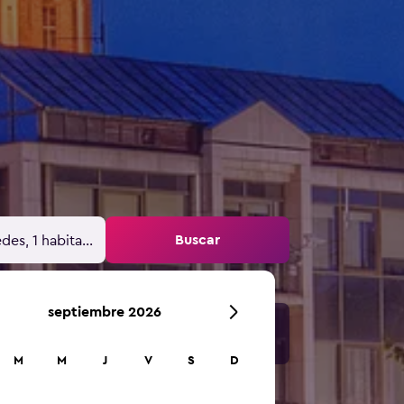
Buscar
des, 1 habitación
septiembre 2026
M
M
J
V
S
D