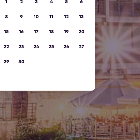
1
2
3
4
5
6
8
9
10
11
12
13
15
16
17
18
19
20
22
23
24
25
26
27
29
30