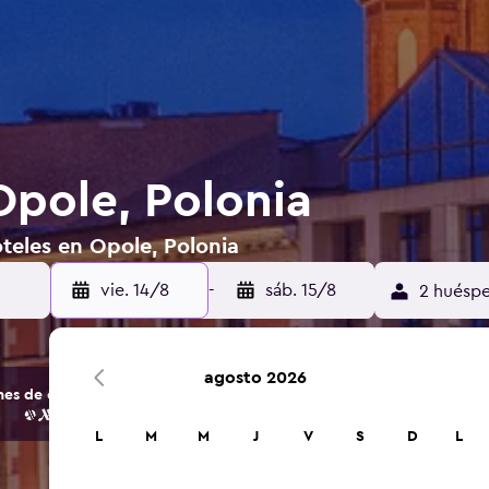
Opole, Polonia
teles en Opole, Polonia
vie. 14/8
-
sáb. 15/8
2 huéspe
agosto 2026
s de opciones de hoteles y alojamientos.
L
M
M
J
V
S
D
L