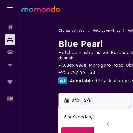
Vuelos
Ofertas de hotel
Hoteles en África
Hot
Alojamientos
Blue Pearl
Autos
Hotel de 3 estrellas con Restauran
3 estrellas
Planifica con IA
P.O.Box 4868, Morogoro Road, Ubu
+255 222 461 130
Aceptable
39 calificaciones 
6,5
Trips
Español
sáb. 15/8
-
2 huéspedes, 1 habitación