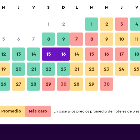
car
M
J
V
S
D
L
M
M
J
V
1
2
1
2
3
4
5
6
7
8
9
7
8
9
10
11
12
13
14
15
16
14
15
16
17
18
Ver precios
19
20
21
22
23
21
22
23
24
25
26
27
28
29
30
28
29
30
Ver precios
Ver precios
Promedio
Más caro
En base a los precios promedio de hoteles de 3 est