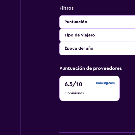
Filtros
Puntuación
Tipo de viajero
Época del año
Puntuación de proveedores
6.5
6.5
/10
de
4 opiniones
10