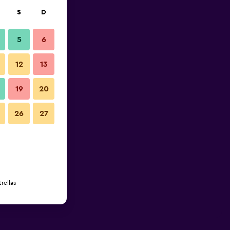
S
D
5
6
12
13
19
20
26
27
rellas