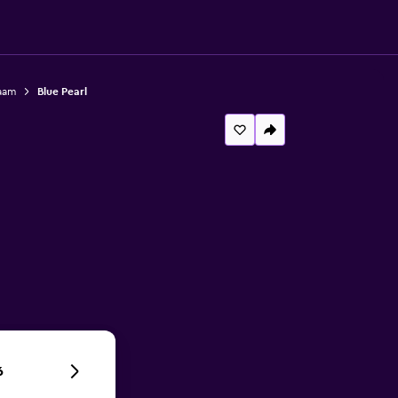
laam
Blue Pearl
6