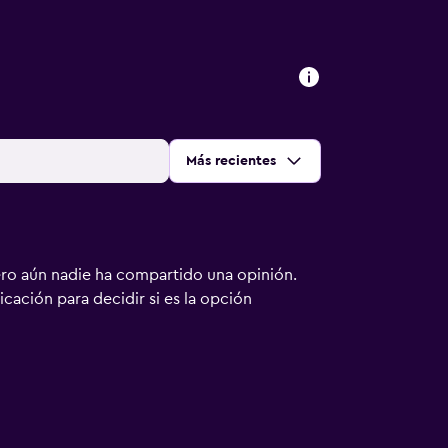
Ordenar por
:
Más recientes
ero aún nadie ha compartido una opinión.
bicación para decidir si es la opción