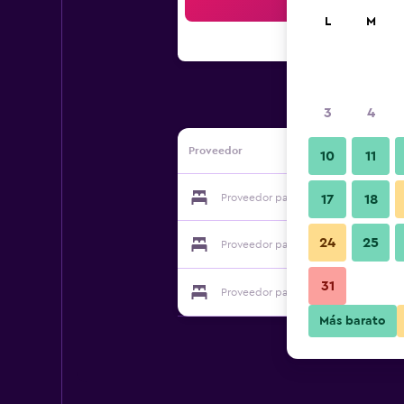
Bus
L
M
3
4
Proveedor
10
11
Proveedor para Blue Pearl
17
18
24
25
Proveedor para Blue Pearl
31
Proveedor para Blue Pearl
Más barato