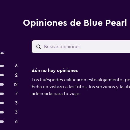
Opiniones de Blue Pearl
as
6
Aún no hay opiniones
2
Los huéspedes calificaron este alojamiento, p
12
Echa un vistazo a las fotos, los servicios y la u
7
adecuada para tu viaje.
3
3
6