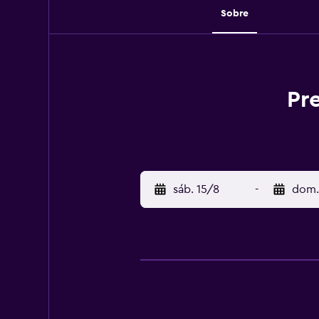
Sobre
Pr
sáb. 15/8
-
dom.